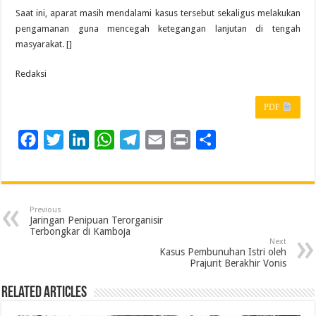
Saat ini, aparat masih mendalami kasus tersebut sekaligus melakukan
pengamanan guna mencegah ketegangan lanjutan di tengah
masyarakat. []
Redaksi
PDF
F
T
L
W
T
E
P
S
a
w
i
h
e
m
r
h
c
i
n
a
l
a
i
a
e
t
k
t
e
i
n
r
Previous
b
t
e
s
g
l
t
e
Jaringan Penipuan Terorganisir
Terbongkar di Kamboja
o
e
d
A
r
Next
Kasus Pembunuhan Istri oleh
o
r
I
p
a
Prajurit Berakhir Vonis
k
n
p
m
Related Articles