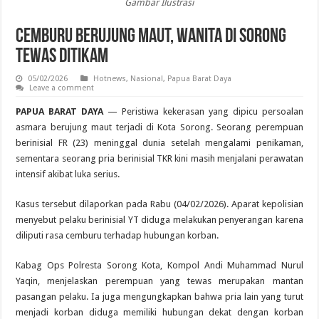
Gambar Ilustrasi
Cemburu Berujung Maut, Wanita di Sorong
Tewas Ditikam
05/02/2026
Hotnews
,
Nasional
,
Papua Barat Daya
Leave a comment
PAPUA BARAT DAYA
— Peristiwa kekerasan yang dipicu persoalan
asmara berujung maut terjadi di Kota Sorong. Seorang perempuan
berinisial FR (23) meninggal dunia setelah mengalami penikaman,
sementara seorang pria berinisial TKR kini masih menjalani perawatan
intensif akibat luka serius.
Kasus tersebut dilaporkan pada Rabu (04/02/2026). Aparat kepolisian
menyebut pelaku berinisial YT diduga melakukan penyerangan karena
diliputi rasa cemburu terhadap hubungan korban.
Kabag Ops Polresta Sorong Kota, Kompol Andi Muhammad Nurul
Yaqin, menjelaskan perempuan yang tewas merupakan mantan
pasangan pelaku. Ia juga mengungkapkan bahwa pria lain yang turut
menjadi korban diduga memiliki hubungan dekat dengan korban