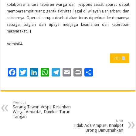
kolaborasi antara laporan warga dan respons cepat aparat dapat
mempersempit ruang gerak aktivitas ilegal di wilayah Banjarbaru dan
sekitarnya. Operasi serupa disebut akan terus diperkuat ke depannya
sebagai bagian dari upaya menjaga keamanan dan ketertiban
masyarakat. []
Admin04
PDF
F
T
L
W
T
E
P
S
a
w
i
h
e
m
r
h
c
i
n
a
l
a
i
a
e
t
k
t
e
i
n
r
Previous
b
t
e
s
g
l
t
e
Sarang Tawon Vespa Resahkan
Warga Amuntai, Damkar Turun
o
e
d
A
r
Tangan
Next
o
r
I
p
a
Tidak Ada Ampun! Knalpot
Brong Dimusnahkan
k
n
p
m