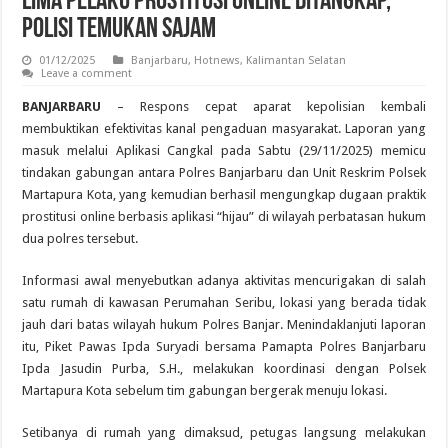
Lima Pelaku Prostitusi Online Ditangkap,
Polisi Temukan Sajam
01/12/2025
Banjarbaru
,
Hotnews
,
Kalimantan Selatan
Leave a comment
BANJARBARU
– Respons cepat aparat kepolisian kembali
membuktikan efektivitas kanal pengaduan masyarakat. Laporan yang
masuk melalui Aplikasi Cangkal pada Sabtu (29/11/2025) memicu
tindakan gabungan antara Polres Banjarbaru dan Unit Reskrim Polsek
Martapura Kota, yang kemudian berhasil mengungkap dugaan praktik
prostitusi online berbasis aplikasi “hijau” di wilayah perbatasan hukum
dua polres tersebut.
Informasi awal menyebutkan adanya aktivitas mencurigakan di salah
satu rumah di kawasan Perumahan Seribu, lokasi yang berada tidak
jauh dari batas wilayah hukum Polres Banjar. Menindaklanjuti laporan
itu, Piket Pawas Ipda Suryadi bersama Pamapta Polres Banjarbaru
Ipda Jasudin Purba, S.H., melakukan koordinasi dengan Polsek
Martapura Kota sebelum tim gabungan bergerak menuju lokasi.
Setibanya di rumah yang dimaksud, petugas langsung melakukan