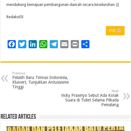
mendukung kemajuan pembangunan daerah secara keseluruhan. []
Redaksi03
PDF
F
T
L
W
T
E
P
S
a
w
i
h
e
m
r
h
c
i
n
a
l
a
i
a
e
t
k
t
e
i
n
r
Previous
b
t
e
s
g
l
t
e
Pelatih Baru Timnas Indonesia,
Kluivert, Tunjukkan Antusiasme
o
e
d
A
r
Tinggi
Next
o
r
I
p
a
Vicky Prasetyo Sebut Ada Kotak
Suara di Toilet Selama Pilkada
k
n
p
m
Pemalang
Related Articles