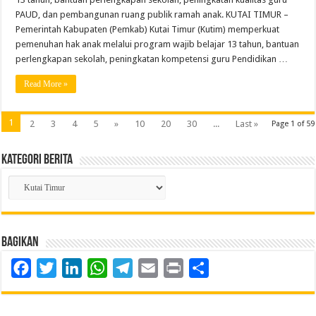
PAUD, dan pembangunan ruang publik ramah anak. KUTAI TIMUR –
Pemerintah Kabupaten (Pemkab) Kutai Timur (Kutim) memperkuat
pemenuhan hak anak melalui program wajib belajar 13 tahun, bantuan
perlengkapan sekolah, peningkatan kompetensi guru Pendidikan …
Read More »
1
2
3
4
5
»
10
20
30
...
Last »
Page 1 of 59
Kategori Berita
Kategori
Berita
Bagikan
Facebook
Twitter
LinkedIn
WhatsApp
Telegram
Email
Print
Share