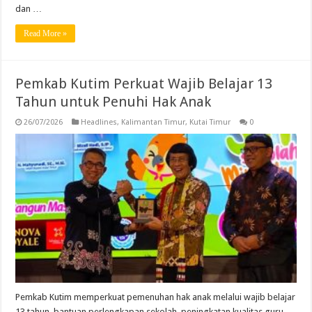
dan …
Read More »
Pemkab Kutim Perkuat Wajib Belajar 13
Tahun untuk Penuhi Hak Anak
26/07/2026
Headlines
,
Kalimantan Timur
,
Kutai Timur
0
Pemkab Kutim memperkuat pemenuhan hak anak melalui wajib belajar
13 tahun, bantuan perlengkapan sekolah, peningkatan kualitas guru