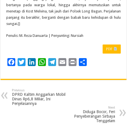
bertanya pada warga lokal, hingga akhirnya memutuskan untuk
menetap di Kost Melvina, tak jauh dari Polsek Long Bagun. Perjalanan
panjang itu berakhir, berganti dengan babak baru kehidupan di hulu
sungai.[]
Penulis: M. Reza Danuarta | Penyunting: Nursiah
PDF
F
T
L
W
T
E
P
S
a
w
i
h
e
m
r
h
c
i
n
a
l
a
i
a
e
t
k
t
e
i
n
r
Previous
b
t
e
s
g
l
t
e
DPRD Kaltim Anggarkan Mobil
Dinas Rp6,8 Miliar, Ini
o
e
d
A
r
Penjelasannya
Next
o
r
I
p
a
Diduga Bocor, Feri
Penyeberangan Sirbaya
k
n
p
m
Tenggelam