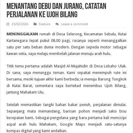
Menantang Debu dan Jurang, Catatan
Perjalanan ke Ujoh Bilang
25/02/2026
Feature
Leave a comment
MENINGGALKAN
rumah di Desa Selerong, Kecamatan Sebulu, Kutai
Kartanegara tepat pukul 08.00 pagi, rasanya seperti menanggalkan
satu per satu beban dunia modern. Dengan sepeda motor sebagai
kawan setia, saya melaju membelah jalanan menuju arah hulu.
Titik temu pertama adalah Masjid Al-Mujahidin di Desa Lebaho Ulak.
Di sana, saya menunggu teman. Kami sepakat menempuh rute ini
bersama, meski tujuan akhir kami berbeda; ia menuju Barong Tongkok
di Kutai Barat, sementara saya bertekad menembus Ujoh Bilang,
jantung Mahakam Ulu.
Setelah memastikan tangki bahan bakar penuh, perjalanan dimulai.
Sepanjang mata memandang, barisan pohon menjadi saksi bisu
kecepatan kami. Sebagai pengelana yang baru pertama kali mencicipi
aspal arah hulu Mahakam, Google Maps menjadi satu-satunya
kompas digital yang kami andalkan.