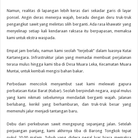
Namun, realitas di lapangan lebih keras dari sekadar garis di layar
ponsel. Angin deras menerpa wajah, beradu dengan deru truk-truk
pengangkut sawit yang melintas silih berganti. Ada rasa khawatir yang
menyelinap setiap kali kendaraan raksasa itu berpapasan, memaksa
kami untuk ekstra waspada.
Empat jam berlalu, namun kami seolah “terjebak” dalam luasnya Kutai
Kartanegara. Infrastruktur jalan yang memadai membuat perjalanan
terasa mulus hingga kami tiba di Desa Muara Leka, Kecamatan Muara
Muntai, untuk kembali mengisi bahan bakar.
Perbedaan mencolok menyambut saat kami melewati gapura
perbatasan Kutai Barat (Kubar). Seolah berpindah negara, aspal mulus
yang kami nikmati sebelumnya mendadak berganti wajah. Jalanan
berlubang, kerikil yang berhamburan, dan truk-truk besar yang
memenuhi jalur menjadi tantangan baru.
Debu dari perkebunan sawit mengepung sepanjang jalan. Setelah
perjuangan panjang, kami akhirnya tiba di Barong Tongkok tepat
pukul 20.00 malam. Tubuh yang didera pegal luar biasa memaksa