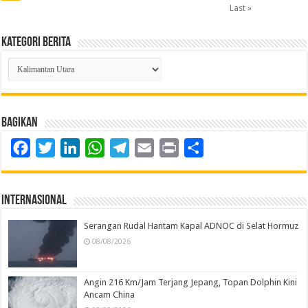
Last »
Kategori Berita
Kategori
Berita
Bagikan
Facebook
Twitter
LinkedIn
WhatsApp
Telegram
Email
Print
Share
Internasional
Serangan Rudal Hantam Kapal ADNOC di Selat Hormuz
08/08/2026
Angin 216 Km/Jam Terjang Jepang, Topan Dolphin Kini
Ancam China