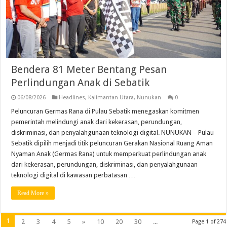
Bendera 81 Meter Bentang Pesan
Perlindungan Anak di Sebatik
06/08/2026
Headlines
,
Kalimantan Utara
,
Nunukan
0
Peluncuran Germas Rana di Pulau Sebatik menegaskan komitmen
pemerintah melindungi anak dari kekerasan, perundungan,
diskriminasi, dan penyalahgunaan teknologi digital. NUNUKAN – Pulau
Sebatik dipilih menjadi titik peluncuran Gerakan Nasional Ruang Aman
Nyaman Anak (Germas Rana) untuk memperkuat perlindungan anak
dari kekerasan, perundungan, diskriminasi, dan penyalahgunaan
teknologi digital di kawasan perbatasan …
Read More »
1
2
3
4
5
»
10
20
30
...
Page 1 of 274