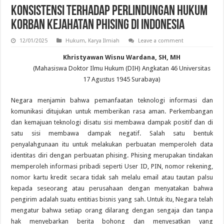
Konsistensi Terhadap Perlindungan Hukum
Korban Kejahatan Phising di Indonesia
12/01/2025
Hukum
,
Karya Ilmiah
Leave a comment
Khristyawan Wisnu Wardana, SH, MH
(Mahasiswa Doktor Ilmu Hukum (DIH) Angkatan 46 Universitas
17 Agustus 1945 Surabaya)
Negara menjamin bahwa pemanfaatan teknologi informasi dan
komunikasi ditujukan untuk memberikan rasa aman. Perkembangan
dan kemajuan teknologi disatu sisi membawa dampak positif dan di
satu sisi membawa dampak negatif. Salah satu bentuk
penyalahgunaan itu untuk melakukan perbuatan memperoleh data
identitas diri dengan perbuatan phising. Phising merupakan tindakan
memperoleh informasi pribadi seperti User ID, PIN, nomor rekening,
nomor kartu kredit secara tidak sah melalu email atau tautan palsu
kepada seseorang atau perusahaan dengan menyatakan bahwa
pengirim adalah suatu entitias bisnis yang sah. Untuk itu, Negara telah
mengatur bahwa setiap orang dilarang dengan sengaja dan tanpa
hak menyebarkan berita bohong dan menyesatkan yang