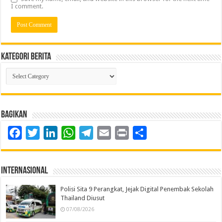
I comment.
Kategori Berita
Kategori
Berita
Bagikan
Facebook
Twitter
LinkedIn
WhatsApp
Telegram
Email
Print
Share
Internasional
Polisi Sita 9 Perangkat, Jejak Digital Penembak Sekolah
Thailand Diusut
07/08/2026