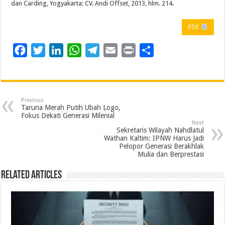
dan Carding, Yogyakarta: CV. Andi Offset, 2013, hlm. 214.
PDF
F
T
L
W
T
E
P
S
a
w
i
h
e
m
r
h
c
i
n
a
l
a
i
a
e
t
k
t
e
i
n
r
Previous
b
t
e
s
g
l
t
e
Taruna Merah Putih Ubah Logo,
Fokus Dekati Generasi Milenial
o
e
d
A
r
Next
Sekretaris Wilayah Nahdlatul
o
r
I
p
a
Wathan Kaltim: IPNW Harus Jadi
Pelopor Generasi Berakhlak
k
n
p
m
Mulia dan Berprestasi
Related Articles