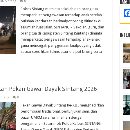
at
,
Sintang
0
Bagi
Polres Sintang meminta sekolah dan orang tua
memperkuat pengawasan terhadap anak setelah
puluhan kendaraan berknalpot brong ditindak di
sejumlah ruas jalan. SINTANG – Sekolah, guru, dan
orang tua di Kabupaten Sintang (Sintang) diminta
Inte
memperketat pengawasan terhadap anak-anak
guna mencegah penggunaan knalpot yang tidak
sesuai spesifikasi teknis atau knalpot brong serta
an Pekan Gawai Dayak Sintang 2026
intang
0
Pekan Gawai Dayak Sintang Ke-XIII menghadirkan
perlombaan tradisional, pertunjukan seni, dan
bazar UMKM selama lima hari dengan
pengamanan Satbrimob Polda Kalbar. SINTANG –
Pekan Gawai Dayak (PGD) Kabupaten Sintang Ke-