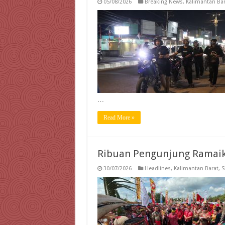
05/08/2026
Breaking News
,
Kalimantan Bar
…
Read More »
Ribuan Pengunjung Ramaik
30/07/2026
Headlines
,
Kalimantan Barat
,
S