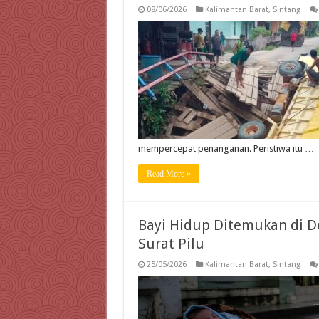
08/06/2026
Kalimantan Barat
,
Sintang
mempercepat penanganan. Peristiwa itu …
Read More »
Bayi Hidup Ditemukan di D
Surat Pilu
25/05/2026
Kalimantan Barat
,
Sintang