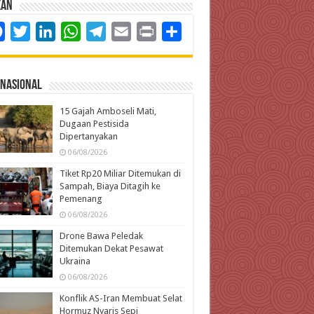
kan
Facebook
Twitter
LinkedIn
WhatsApp
Telegram
Email
Print
Share
rnasional
15 Gajah Amboseli Mati,
Dugaan Pestisida
Dipertanyakan
06/08/2026
Tiket Rp20 Miliar Ditemukan di
Sampah, Biaya Ditagih ke
Pemenang
06/08/2026
Drone Bawa Peledak
Ditemukan Dekat Pesawat
Ukraina
06/08/2026
Konflik AS-Iran Membuat Selat
Hormuz Nyaris Sepi