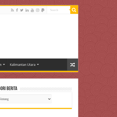
n
Kalimantan Utara
ori Berita
gori
ta