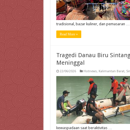
tradisional, bazar kuliner, dan pemasaran …
Read More »
Tragedi Danau Biru Sintan
Meninggal
22/06/2026
Hotnews
,
Kalimantan Barat
,
Si
kewaspadaan saat beraktivitas …