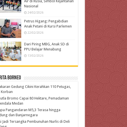
Air di Rusia, Simbol Kejantanan
Nasional
24/02/2026
Petrus Higang: Pengabdian
Anak Petani di Kursi Parlemen
22/02/2026
Dari Piring MBG, Anak SD di
PPU Belajar Menabung
13/02/2026
rita Borneo
karan Gedung Cikini Kerahkan 110 Petugas,
l Korban
hutla Bromo Capai 80 Hektare, Pemadaman
kendala Medan
pa Pangandaran M5,3 Terasa hingga
dung dan Banjarnegara
si Jadi Tersangka Pembunuhan Nurlis di Deli
dang