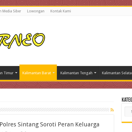
 Media Siber
Lowongan
Kontak Kami
an Timur
Kalimantan Barat
Kalimantan Tengah
Kalimantan Selata
Kateg
Kate
Beri
Polres Sintang Soroti Peran Keluarga