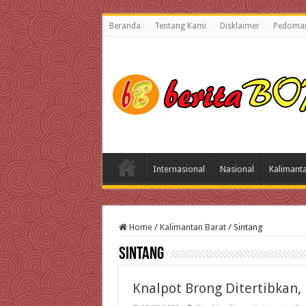
Beranda
Tentang Kami
Disklaimer
Pedoman
Internasional
Nasional
Kalimant
Home
/
Kalimantan Barat
/
Sintang
Sintang
Knalpot Brong Ditertibkan, 