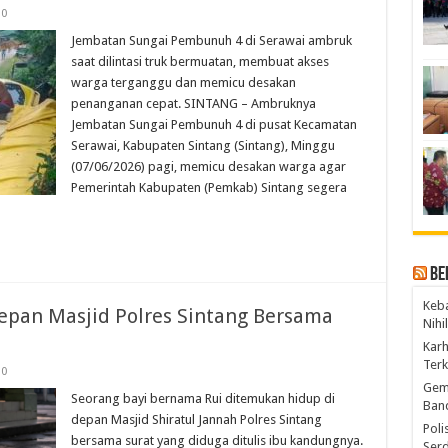
0
Jembatan Sungai Pembunuh 4 di Serawai ambruk
saat dilintasi truk bermuatan, membuat akses
warga terganggu dan memicu desakan
penanganan cepat. SINTANG – Ambruknya
Jembatan Sungai Pembunuh 4 di pusat Kecamatan
Serawai, Kabupaten Sintang (Sintang), Minggu
(07/06/2026) pagi, memicu desakan warga agar
Pemerintah Kabupaten (Pemkab) Sintang segera
Be
Keba
epan Masjid Polres Sintang Bersama
Nihi
Kar
Ter
0
Gem
Seorang bayi bernama Rui ditemukan hidup di
Ban
depan Masjid Shiratul Jannah Polres Sintang
Poli
bersama surat yang diduga ditulis ibu kandungnya.
Ser