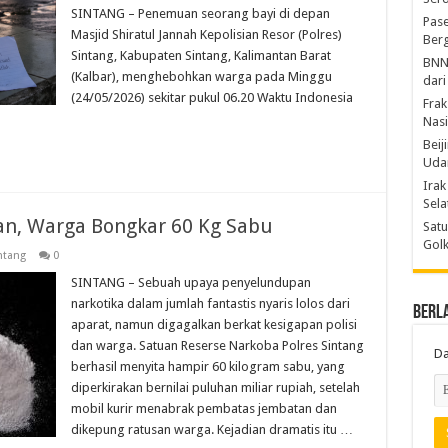
SINTANG – Penemuan seorang bayi di depan
Pase
Masjid Shiratul Jannah Kepolisian Resor (Polres)
Berg
Sintang, Kabupaten Sintang, Kalimantan Barat
BNN
(Kalbar), menghebohkan warga pada Minggu
dari
(24/05/2026) sekitar pukul 06.20 Waktu Indonesia
Frak
Nasi
Beij
Uda
Irak
Sel
an, Warga Bongkar 60 Kg Sabu
Satu
Gol
ntang
0
SINTANG – Sebuah upaya penyelundupan
narkotika dalam jumlah fantastis nyaris lolos dari
Berl
aparat, namun digagalkan berkat kesigapan polisi
dan warga. Satuan Reserse Narkoba Polres Sintang
Da
berhasil menyita hampir 60 kilogram sabu, yang
diperkirakan bernilai puluhan miliar rupiah, setelah
mobil kurir menabrak pembatas jembatan dan
dikepung ratusan warga. Kejadian dramatis itu …