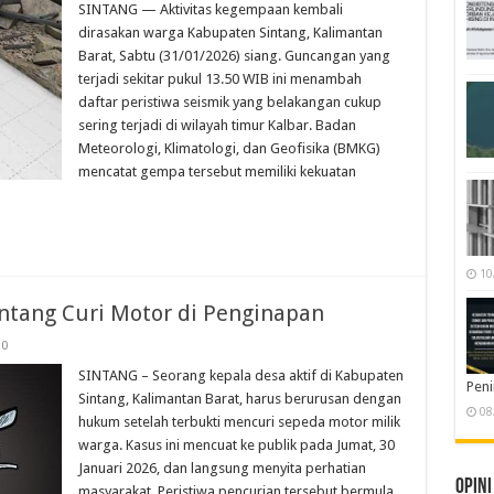
SINTANG — Aktivitas kegempaan kembali
dirasakan warga Kabupaten Sintang, Kalimantan
Barat, Sabtu (31/01/2026) siang. Guncangan yang
terjadi sekitar pukul 13.50 WIB ini menambah
daftar peristiwa seismik yang belakangan cukup
sering terjadi di wilayah timur Kalbar. Badan
Meteorologi, Klimatologi, dan Geofisika (BMKG)
mencatat gempa tersebut memiliki kekuatan
10
ntang Curi Motor di Penginapan
0
SINTANG – Seorang kepala desa aktif di Kabupaten
Pen
Sintang, Kalimantan Barat, harus berurusan dengan
08
hukum setelah terbukti mencuri sepeda motor milik
warga. Kasus ini mencuat ke publik pada Jumat, 30
Januari 2026, dan langsung menyita perhatian
Opini
masyarakat. Peristiwa pencurian tersebut bermula