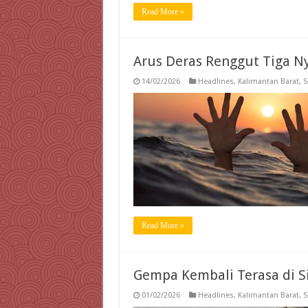
Read More »
Arus Deras Renggut Tiga N
14/02/2026
Headlines
,
Kalimantan Barat
,
S
Read More »
Gempa Kembali Terasa di S
01/02/2026
Headlines
,
Kalimantan Barat
,
S