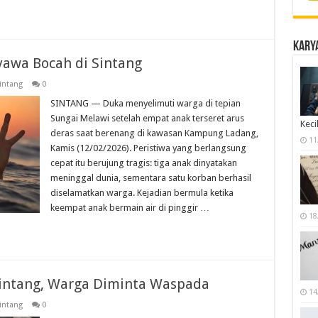
Karya
yawa Bocah di Sintang
intang
0
SINTANG — Duka menyelimuti warga di tepian
Sungai Melawi setelah empat anak terseret arus
Keci
deras saat berenang di kawasan Kampung Ladang,
11
Kamis (12/02/2026). Peristiwa yang berlangsung
cepat itu berujung tragis: tiga anak dinyatakan
meninggal dunia, sementara satu korban berhasil
diselamatkan warga. Kejadian bermula ketika
keempat anak bermain air di pinggir …
18
intang, Warga Diminta Waspada
14
intang
0