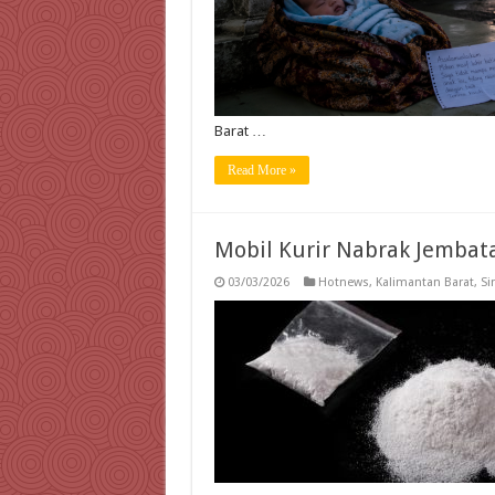
Barat …
Read More »
Mobil Kurir Nabrak Jembat
03/03/2026
Hotnews
,
Kalimantan Barat
,
Si