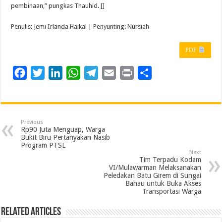
pembinaan,” pungkas Thauhid. []
Penulis: Jemi Irlanda Haikal | Penyunting: Nursiah
PDF
F
T
L
W
T
E
P
S
a
w
i
h
e
m
r
h
c
i
n
a
l
a
i
a
e
t
k
t
e
i
n
r
Previous
b
t
e
s
g
l
t
e
Rp90 Juta Menguap, Warga
Bukit Biru Pertanyakan Nasib
o
e
d
A
r
Program PTSL
Next
o
r
I
p
a
Tim Terpadu Kodam
VI/Mulawarman Melaksanakan
k
n
p
m
Peledakan Batu Girem di Sungai
Bahau untuk Buka Akses
Transportasi Warga
Related Articles