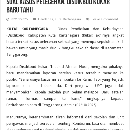
Soal Kasus Pelecehan, Disdikbud Kukar
Baru Tahu
02/10/2025
Headlines
,
Kutai Kartanegara
Leave a comment
KUTAI KARTANEGARA
– Dinas Pendidikan dan Kebudayaan
(Disdikbud) Kabupaten Kutai Kartanegara (Kukar) akhirnya angkat
bicara terkait kasus pelecehan seksual yang menimpa sepuluh anak di
bawah umur yang masih duduk bangku sekolah dasar di Kecamatan
Tenggarong.
Kepala Disdikbud Kukar, Thauhid Afrilian Noor, mengakui pihaknya
baru mendapatkan laporan setelah kasus tersebut mencuat ke
publik. “Seharusnya kasus ini sampaikan ke Kami. Tapi yang terjadi,
laporan ke dinas belum ada. Dari pengawas UPT juga tidak
menyampaikan, kepala sekolah pun belum melapor. Baru setelah
ramai, informasi sampai ke kami,” ungkapnya kepada
Beritaborneo.com di Tenggarong, Kamis (02/10/2025).
Menurutnya, keterlambatan aliran informasi dari sekolah dan unit
pengawas menjadi persoalan penting. Kondisi ini, kata dia, membuat
dinas terkesan abai padahal pihaknya tidak pernah menerima laporan