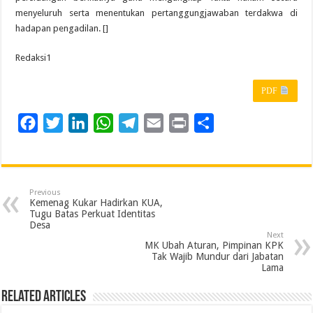
menyeluruh serta menentukan pertanggungjawaban terdakwa di
hadapan pengadilan. []
Redaksi1
PDF
F
T
L
W
T
E
P
S
a
w
i
h
e
m
r
h
c
i
n
a
l
a
i
a
e
t
k
t
e
i
n
r
Previous
b
t
e
s
g
l
t
e
Kemenag Kukar Hadirkan KUA,
Tugu Batas Perkuat Identitas
o
e
d
A
r
Desa
Next
o
r
I
p
a
MK Ubah Aturan, Pimpinan KPK
Tak Wajib Mundur dari Jabatan
k
n
p
m
Lama
Related Articles