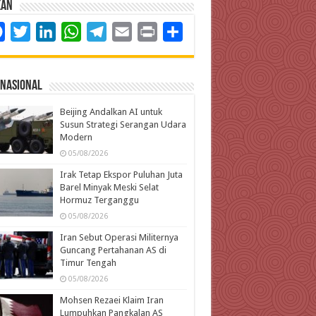
kan
Facebook
Twitter
LinkedIn
WhatsApp
Telegram
Email
Print
Share
rnasional
Beijing Andalkan AI untuk
Susun Strategi Serangan Udara
Modern
05/08/2026
Irak Tetap Ekspor Puluhan Juta
Barel Minyak Meski Selat
Hormuz Terganggu
05/08/2026
Iran Sebut Operasi Militernya
Guncang Pertahanan AS di
Timur Tengah
05/08/2026
Mohsen Rezaei Klaim Iran
Lumpuhkan Pangkalan AS