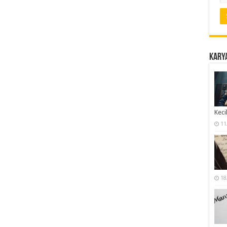
Karya
Keci
11
18