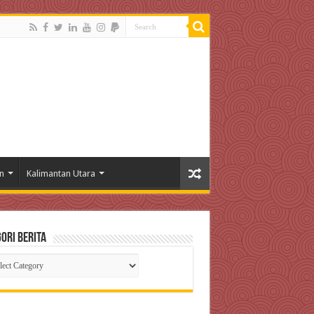
n
Kalimantan Utara
ori Berita
gori
ta