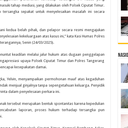
asuki tahap mediasi, yang dilakukan oleh Polsek Ciputat Timur.
an tersangka sepakat untuk menyelesaikan masalah ini secara
ani kedua belah pihak, dan pelapor secara resmi mengajukan
nyelesaian kekeluargaan atas kasus ini,” kata Kasi Humas Polres
eterangannya, Senin (24/03/2025).
enuntut keadilan melalui jalur hukum atas dugaan penggelapan
Nasi
engapresiasi upaya Polsek Ciputat Timur dan Polres Tangerang
mencapai kesepakatan damai.
angka, Yelvin, menyampaikan permohonan maaf atas kegaduhan
endak menjual ginjalnya tanpa sepengetahuan keluarga. Penyidik
nta dalam penyelesaian perkara ini.
ak tersebut merupakan bentuk spontanitas karena kepedulian
encabutan laporan, proses hukum terhadap tersangka pun
i.