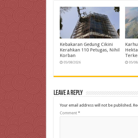
k
n
p
m
Kebakaran Gedung Cikini
Karhu
Kerahkan 110 Petugas, Nihil
Hekt
Korban
Terke
05/08/2026
05/08
Leave a Reply
Your email address will not be published.
Re
Comment
*