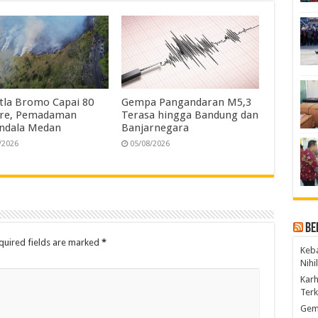
tla Bromo Capai 80
Gempa Pangandaran M5,3
are, Pemadaman
Terasa hingga Bandung dan
ndala Medan
Banjarnegara
/2026
05/08/2026
Be
quired fields are marked
*
Keba
Nihi
Kar
Ter
Gem