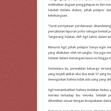
melibatkan dugaan penggelapan ini kini mem
Setelah melalui diskusi, pihak pelapor d
kekeluargaan.
“Surat pernyataan perdamaian ditandatang
pencabutan laporan polisi sebagai bentuk pe
Tangerang Selatan, AKP Agil Sahril, dalam k
Menurut Agil, pihak pelapor hanya ingin m
yang dilakukan oleh tersangka. Dia juga m
Selatan dalam menangani kasus ini hingga 
Sementara itu, perwakilan keluarga ters
yang terjadi akibat aksi dua anak SY yang h
menegaskan bahwa tidak ada uang yang dimi
Agil menambahkan bahwa tindakan kedua an
mereka terhadap ibu mereka. Setelah p
dihentikan sesuai dengan kesepakatan dama