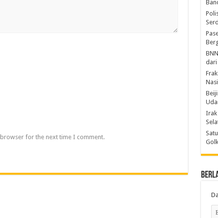
Ban
Poli
Ser
Pase
Berg
BNN
dari
Frak
Nasi
Beij
Uda
Irak
Sel
Satu
 browser for the next time I comment.
Gol
Berl
Da