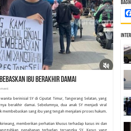
Bagi
Inte
i Bebaskan Ibu Berakhir Damai
mment
anita berinisial SY di Ciputat Timur, Tangerang Selatan, yang
rnya berakhir damai. Sebelumnya, dua anak SY menjadi viral
tuk membebaskan sang ibu yang tengah menjalani proses hukum.
nkiriwang, memberikan perhatian khusus terhadap kasus ini dan
angguhkan penahanan terhadap tersangka SY. Kasus yang