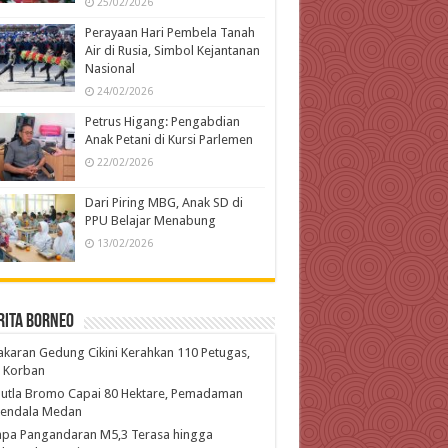
25/02/2026
Perayaan Hari Pembela Tanah
Air di Rusia, Simbol Kejantanan
Nasional
24/02/2026
Petrus Higang: Pengabdian
Anak Petani di Kursi Parlemen
22/02/2026
Dari Piring MBG, Anak SD di
PPU Belajar Menabung
13/02/2026
rita Borneo
karan Gedung Cikini Kerahkan 110 Petugas,
l Korban
hutla Bromo Capai 80 Hektare, Pemadaman
kendala Medan
pa Pangandaran M5,3 Terasa hingga