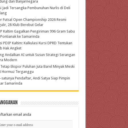
dung dan Banjarnegara
si Jadi Tersangka Pembunuhan Nurlis di Deli
dang
r Futsal Open Championship 2026 Resmi
ulir, 28 Klub Berebut Gelar
P Kaltim Gagalkan Pengiriman 996 Gram Sabu
 Pontianak ke Samarinda
si PDIP Kaltim: Kalkulasi Kursi DPRD Tentukan
b Hak Angket
ing Andalkan AI untuk Susun Strategi Serangan
ra Modern
 Tetap Ekspor Puluhan Juta Barel Minyak Meski
at Hormuz Terganggu
-satunya Pendaftar, Andi Satya Siap Pimpin
kar Samarinda
angganan
ftarkan email anda