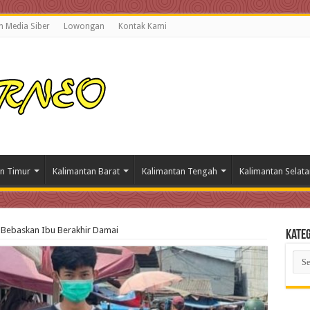
 Media Siber
Lowongan
Kontak Kami
n Timur
Kalimantan Barat
Kalimantan Tengah
Kalimantan Selata
mi Bebaskan Ibu Berakhir Damai
Kateg
Kate
Beri