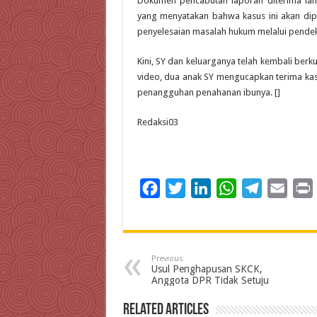
Dokumen pencabutan laporan diterima la
yang menyatakan bahwa kasus ini akan dipr
penyelesaian masalah hukum melalui pendekata
Kini, SY dan keluarganya telah kembali be
video, dua anak SY mengucapkan terima kas
penangguhan penahanan ibunya. []
Redaksi03
F
T
L
W
T
E
a
w
i
h
e
m
c
i
n
a
l
a
i
e
t
k
t
e
i
Previous
b
t
e
s
g
l
t
Usul Penghapusan SKCK,
Anggota DPR Tidak Setuju
o
e
d
A
r
o
r
I
p
a
Related Articles