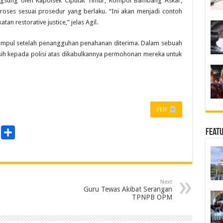
ngsung oleh Kapolsek Ciputat Timur, Kompol Bambang Askar,
oses sesuai prosedur yang berlaku. “Ini akan menjadi contoh
n restorative justice,” jelas Agil.
rkumpul setelah penangguhan penahanan diterima. Dalam sebuah
ih kepada polisi atas dikabulkannya permohonan mereka untuk
PDF
P
S
Feat
r
h
a
n
r
Next
e
Guru Tewas Akibat Serangan
TPNPB OPM