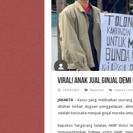
Viral! Anak Jual Ginjal Dem
24/03/2025
Nasional
Leave a co
JAKARTA
– Kasus yang melibatkan seorang w
ditahan terkait dugaan penggelapan, akhi
setelah berusaha menjual ginjal mereka un
Kapolres Tangerang Selatan, AKBP Victor I
mengungkapkan bahwa polisi telah men