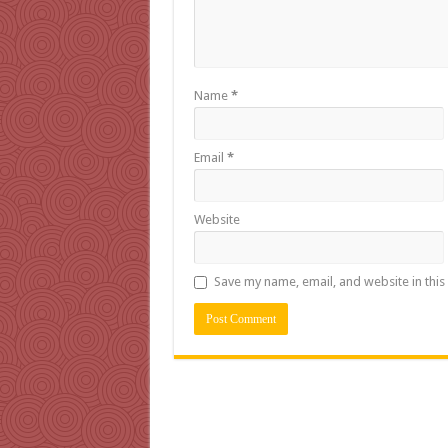
Name
*
Email
*
Website
Save my name, email, and website in this