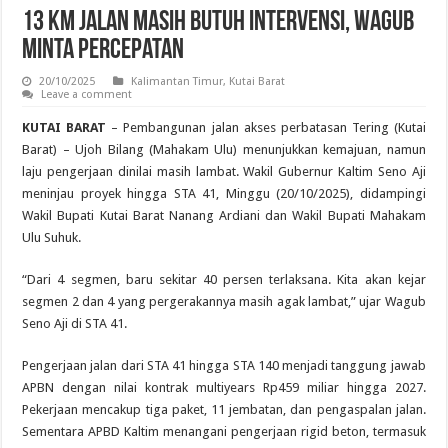
13 Km Jalan Masih Butuh Intervensi, Wagub
Minta Percepatan
20/10/2025
Kalimantan Timur
,
Kutai Barat
Leave a comment
KUTAI BARAT
– Pembangunan jalan akses perbatasan Tering (Kutai
Barat) – Ujoh Bilang (Mahakam Ulu) menunjukkan kemajuan, namun
laju pengerjaan dinilai masih lambat. Wakil Gubernur Kaltim Seno Aji
meninjau proyek hingga STA 41, Minggu (20/10/2025), didampingi
Wakil Bupati Kutai Barat Nanang Ardiani dan Wakil Bupati Mahakam
Ulu Suhuk.
“Dari 4 segmen, baru sekitar 40 persen terlaksana. Kita akan kejar
segmen 2 dan 4 yang pergerakannya masih agak lambat,” ujar Wagub
Seno Aji di STA 41.
Pengerjaan jalan dari STA 41 hingga STA 140 menjadi tanggung jawab
APBN dengan nilai kontrak multiyears Rp459 miliar hingga 2027.
Pekerjaan mencakup tiga paket, 11 jembatan, dan pengaspalan jalan.
Sementara APBD Kaltim menangani pengerjaan rigid beton, termasuk