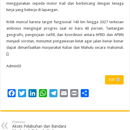
menggunakan sepeda motor trail dan berbincang dengan tenaga
kerja yang bekerja di lapangan.
Kritik muncul karena target fungsional 140 km hingga 2027 terkesan
ambisius mengingat progres saat ini baru 40 persen. Tantangan
geografis, pengerjaan cutfill, dan koordinasi antara APBD dan APBN
menjadi sorotan, menuntut pengawasan ketat agar jalan benar-benar
dapat dimanfaatkan masyarakat Kubar dan Mahulu secara maksimal.
[]
Admin03
PDF
F
T
L
W
T
E
P
S
a
w
i
h
e
m
r
h
c
i
n
a
l
a
i
a
e
t
k
t
e
i
n
r
Previous
b
t
e
s
g
l
t
e
Akses Pelabuhan dan Bandara