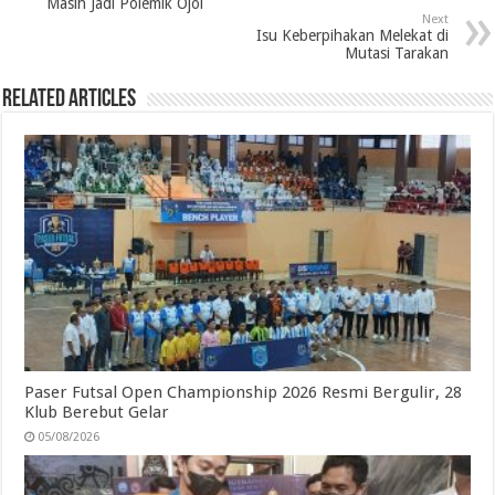
Masih Jadi Polemik Ojol
o
e
d
A
r
Next
Isu Keberpihakan Melekat di
o
r
I
p
a
Mutasi Tarakan
k
n
p
m
Related Articles
Paser Futsal Open Championship 2026 Resmi Bergulir, 28
Klub Berebut Gelar
05/08/2026