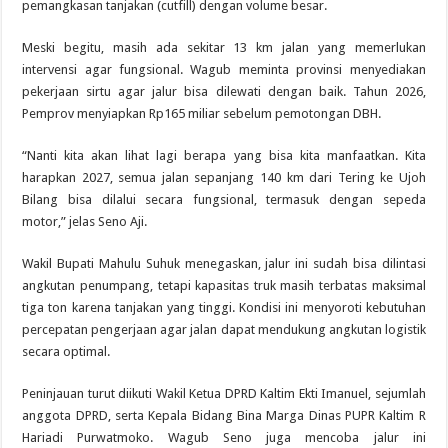
pemangkasan tanjakan (cutfill) dengan volume besar.
Meski begitu, masih ada sekitar 13 km jalan yang memerlukan
intervensi agar fungsional. Wagub meminta provinsi menyediakan
pekerjaan sirtu agar jalur bisa dilewati dengan baik. Tahun 2026,
Pemprov menyiapkan Rp165 miliar sebelum pemotongan DBH.
“Nanti kita akan lihat lagi berapa yang bisa kita manfaatkan. Kita
harapkan 2027, semua jalan sepanjang 140 km dari Tering ke Ujoh
Bilang bisa dilalui secara fungsional, termasuk dengan sepeda
motor,” jelas Seno Aji.
Wakil Bupati Mahulu Suhuk menegaskan, jalur ini sudah bisa dilintasi
angkutan penumpang, tetapi kapasitas truk masih terbatas maksimal
tiga ton karena tanjakan yang tinggi. Kondisi ini menyoroti kebutuhan
percepatan pengerjaan agar jalan dapat mendukung angkutan logistik
secara optimal.
Peninjauan turut diikuti Wakil Ketua DPRD Kaltim Ekti Imanuel, sejumlah
anggota DPRD, serta Kepala Bidang Bina Marga Dinas PUPR Kaltim R
Hariadi Purwatmoko. Wagub Seno juga mencoba jalur ini