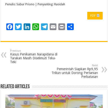
Penulis: Subur Priono | Penyunting: Rasidah
PDF
F
T
L
W
T
E
P
S
a
w
i
h
e
m
r
h
c
i
n
a
l
a
i
a
e
t
k
t
e
i
n
r
Previous
b
t
e
s
g
l
t
e
Kasus Penikaman Narapidana di
Tarakan Masih Diselimuti Teka-
o
e
d
A
r
Teki
Next
o
r
I
p
a
Pemerintah Siapkan Rp9,95
Triliun untuk Dorong Pertanian
k
n
p
m
Perbatasan
Related Articles