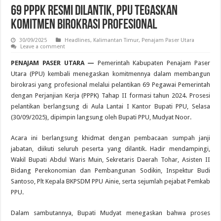
69 PPPK Resmi Dilantik, PPU Tegaskan
Komitmen Birokrasi Profesional
30/09/2025
Headlines
,
Kalimantan Timur
,
Penajam Paser Utara
Leave a comment
PENAJAM PASER UTARA —
Pemerintah Kabupaten Penajam Paser
Utara (PPU) kembali menegaskan komitmennya dalam membangun
birokrasi yang profesional melalui pelantikan 69 Pegawai Pemerintah
dengan Perjanjian Kerja (PPPK) Tahap II formasi tahun 2024. Prosesi
pelantikan berlangsung di Aula Lantai I Kantor Bupati PPU, Selasa
(30/09/2025), dipimpin langsung oleh Bupati PPU, Mudyat Noor.
Acara ini berlangsung khidmat dengan pembacaan sumpah janji
jabatan, diikuti seluruh peserta yang dilantik. Hadir mendampingi,
Wakil Bupati Abdul Waris Muin, Sekretaris Daerah Tohar, Asisten II
Bidang Perekonomian dan Pembangunan Sodikin, Inspektur Budi
Santoso, Plt Kepala BKPSDM PPU Ainie, serta sejumlah pejabat Pemkab
PPU.
Dalam sambutannya, Bupati Mudyat menegaskan bahwa proses