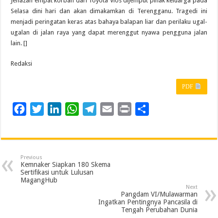
Jenazah empat korban dari Toyota Vios dijemput pihak keluarga pada
Selasa dini hari dan akan dimakamkan di Terengganu. Tragedi ini
menjadi peringatan keras atas bahaya balapan liar dan perilaku ugal-
ugalan di jalan raya yang dapat merenggut nyawa pengguna jalan
lain. []
Redaksi
PDF
F
T
L
W
T
E
P
S
a
w
i
h
e
m
r
h
c
i
n
a
l
a
i
a
e
t
k
t
e
i
n
r
Previous
b
t
e
s
g
l
t
e
Kemnaker Siapkan 180 Skema
Sertifikasi untuk Lulusan
o
e
d
A
r
MagangHub
Next
o
r
I
p
a
Pangdam VI/Mulawarman
Ingatkan Pentingnya Pancasila di
k
n
p
m
Tengah Perubahan Dunia