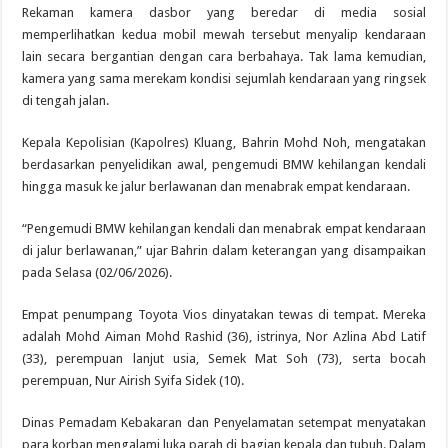
Rekaman kamera dasbor yang beredar di media sosial
memperlihatkan kedua mobil mewah tersebut menyalip kendaraan
lain secara bergantian dengan cara berbahaya. Tak lama kemudian,
kamera yang sama merekam kondisi sejumlah kendaraan yang ringsek
di tengah jalan.
Kepala Kepolisian (Kapolres) Kluang, Bahrin Mohd Noh, mengatakan
berdasarkan penyelidikan awal, pengemudi BMW kehilangan kendali
hingga masuk ke jalur berlawanan dan menabrak empat kendaraan.
“Pengemudi BMW kehilangan kendali dan menabrak empat kendaraan
di jalur berlawanan,” ujar Bahrin dalam keterangan yang disampaikan
pada Selasa (02/06/2026).
Empat penumpang Toyota Vios dinyatakan tewas di tempat. Mereka
adalah Mohd Aiman Mohd Rashid (36), istrinya, Nor Azlina Abd Latif
(33), perempuan lanjut usia, Semek Mat Soh (73), serta bocah
perempuan, Nur Airish Syifa Sidek (10).
Dinas Pemadam Kebakaran dan Penyelamatan setempat menyatakan
para korban mengalami luka parah di bagian kepala dan tubuh. Dalam