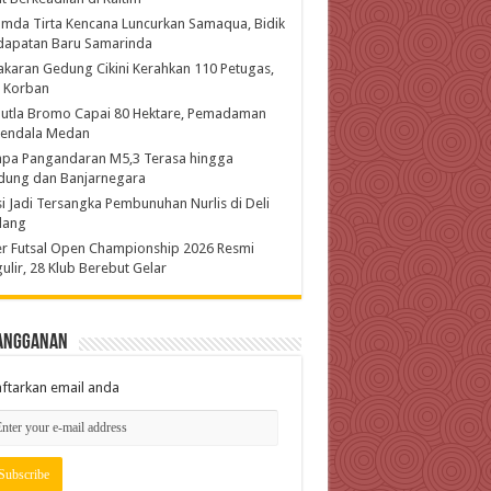
mda Tirta Kencana Luncurkan Samaqua, Bidik
dapatan Baru Samarinda
karan Gedung Cikini Kerahkan 110 Petugas,
l Korban
hutla Bromo Capai 80 Hektare, Pemadaman
kendala Medan
pa Pangandaran M5,3 Terasa hingga
dung dan Banjarnegara
si Jadi Tersangka Pembunuhan Nurlis di Deli
dang
r Futsal Open Championship 2026 Resmi
ulir, 28 Klub Berebut Gelar
angganan
ftarkan email anda