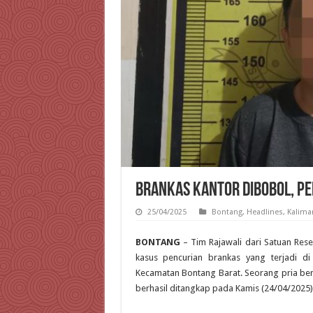
Brankas Kantor Dibobol, Pel
25/04/2025
Bontang
,
Headlines
,
Kalima
BONTANG
– Tim Rajawali dari Satuan Rese
kasus pencurian brankas yang terjadi d
Kecamatan Bontang Barat. Seorang pria berin
berhasil ditangkap pada Kamis (24/04/2025) 