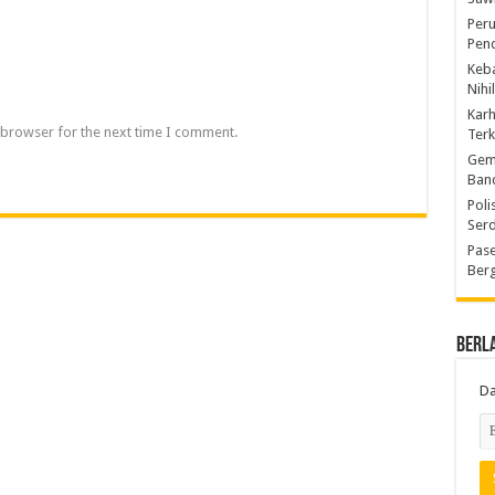
Peru
Pen
Keba
Nihi
Kar
 browser for the next time I comment.
Ter
Gem
Ban
Poli
Ser
Pase
Berg
Berl
Da