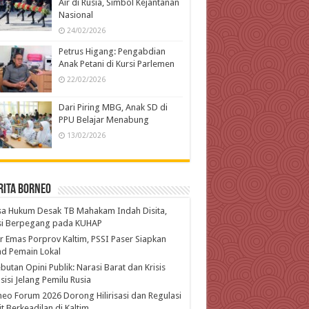
Air di Rusia, Simbol Kejantanan
Nasional
24/02/2026
Petrus Higang: Pengabdian
Anak Petani di Kursi Parlemen
22/02/2026
Dari Piring MBG, Anak SD di
PPU Belajar Menabung
13/02/2026
rita Borneo
a Hukum Desak TB Mahakam Indah Disita,
isi Berpegang pada KUHAP
r Emas Porprov Kaltim, PSSI Paser Siapkan
d Pemain Lokal
butan Opini Publik: Narasi Barat dan Krisis
isi Jelang Pemilu Rusia
eo Forum 2026 Dorong Hilirisasi dan Regulasi
t Berkeadilan di Kaltim