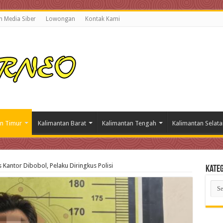
 Media Siber
Lowongan
Kontak Kami
n Timur
Kalimantan Barat
Kalimantan Tengah
Kalimantan Selata
 Kantor Dibobol, Pelaku Diringkus Polisi
Kateg
Kate
Beri