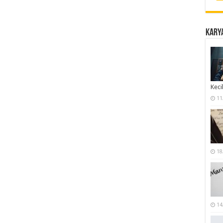
Karya
Keci
11
18
14