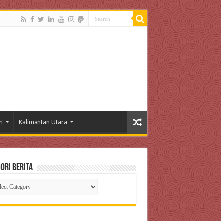
n
Kalimantan Utara
ori Berita
gori
ta