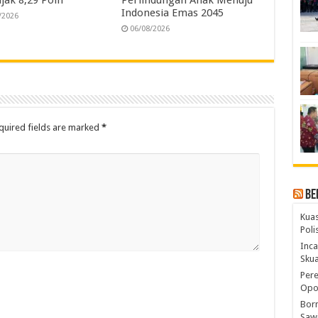
jak 8,29 Poin
Perlindungan Anak Menuju
Indonesia Emas 2045
/2026
06/08/2026
quired fields are marked
*
Be
Kuas
Pol
Inca
Skua
Pere
Opos
Born
Sawi