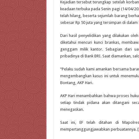
Kejadian tersebut terungkap setelah korba
keadaan terbuka pada Senin pagi (14/04/20
telah hilang, beserta sejumlah barang berh
sebesar Rp 50 juta yang tersimpan di dalam 
Dari hasil penyelidikan yang dilakukan oleh
diketahui mencuri kunci brankas, membawa
genggam milik kantor. Sebagian dari ua
pribadinya di Bank BRI. Saat diamankan, sald
“Pelaku sudah kami amankan bersama barang
mengembangkan kasus ini untuk menemukan 
Bontang, AKP Hari.
AKP Hari menambahkan bahwa proses hukum a
setiap tindak pidana akan ditangani se
menegaskan.
Saat ini, EF telah ditahan di Mapolr
mempertanggungjawabkan perbuatannya. [