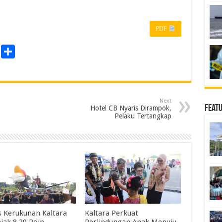
PDF
P
S
r
h
a
n
r
Next
e
Feat
Hotel CB Nyaris Dirampok,
Pelaku Tertangkap
s Kerukunan Kaltara
Kaltara Perkuat