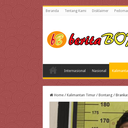
Beranda
Tentang Kami
Disklaimer
Pedoman
Internasional
Nasional
Kalimanta
Home
/
Kalimantan Timur
/
Bontang
/
Brankas