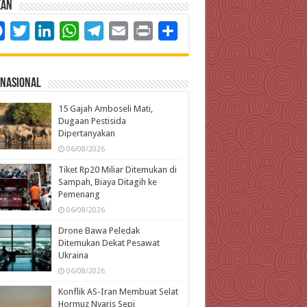
kan
Facebook
Twitter
LinkedIn
WhatsApp
Telegram
Email
Print
Share
rnasional
15 Gajah Amboseli Mati,
Dugaan Pestisida
Dipertanyakan
06/08/2026
Tiket Rp20 Miliar Ditemukan di
Sampah, Biaya Ditagih ke
Pemenang
06/08/2026
Drone Bawa Peledak
Ditemukan Dekat Pesawat
Ukraina
06/08/2026
Konflik AS-Iran Membuat Selat
Hormuz Nyaris Sepi