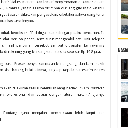
n berinisial PS menemukan lemari penyimpanan di kantor dalam
25). Brankas yang biasanya disimpan di ruang gudang diketahui
arga. Setelah dilakukan pengecekan, diketahui bahwa uang tunai
brankas turut lenyap.
 pihak kepolisian, EF diduga kuat sebagai pelaku pencurian. Ia
 alat berupa pahat, serta turut mengambil satu unit telepon
ng hasil pencurian tersebut sempat ditransfer ke rekening
Nasi
o di rekening yang bersangkutan tersisa sebesar Rp 16,8 juta.
 bukti. Proses penyidikan masih berlangsung, dan kami masih
sisa barang bukti lainnya,” ungkap Kepala Satreskrim Polres
kan dilakukan sesuai ketentuan yang berlaku. “Kami pastikan
cara profesional dan sesuai dengan aturan hukum,” ujarnya
es Bontang guna menjalani pemeriksaan lebih lanjut dan
]