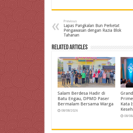
c
i
n
a
l
a
i
e
t
k
t
e
i
Previous
b
t
e
s
g
l
t
Lapas Pangkalan Bun Perketat
Pengawasan dengan Razia Blok
o
e
d
A
r
Tahanan
o
r
I
p
a
Related Articles
k
n
p
m
Salam Berdesa Hadir di
Grand
Batu Engau, DPMD Paser
Prime
Bermalam Bersama Warga
Kata 
Keseh
08/08/2026
08/08