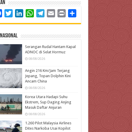
kan
Facebook
Twitter
LinkedIn
WhatsApp
Telegram
Email
Print
Share
rnasional
Serangan Rudal Hantam Kapal
ADNOC di Selat Hormuz
08/08/2026
Angin 216 Km/Jam Terjang
Jepang, Topan Dolphin Kini
Ancam China
08/08/2026
Korea Utara Hadapi Suhu
Ekstrem, Sup Daging Anjing
Masuk Daftar Anjuran
08/08/2026
1.260 Pilot Malaysia Airlines
Dites Narkoba Usai Kopilot