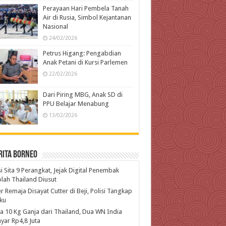
Perayaan Hari Pembela Tanah
Air di Rusia, Simbol Kejantanan
Nasional
24/02/2026
Petrus Higang: Pengabdian
Anak Petani di Kursi Parlemen
22/02/2026
Dari Piring MBG, Anak SD di
PPU Belajar Menabung
13/02/2026
rita Borneo
si Sita 9 Perangkat, Jejak Digital Penembak
lah Thailand Diusut
r Remaja Disayat Cutter di Beji, Polisi Tangkap
ku
 10 Kg Ganja dari Thailand, Dua WN India
yar Rp4,8 Juta