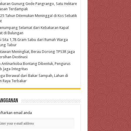
akaran Gunung Gede Pangrango, Satu Hektare
asan Terdampak
 25 Tahun Ditemukan Meninggal di Kos Sebatik
t
enumpang Selamat dari Kebakaran Kapal
t di Bulungan
si Sita 1,78 Gram Sabu dari Rumah Warga
ung Tabur
atawan Meningkat, Berau Dorong TPS3R Jaga
rsihan Destinasi
 Antinarkoba Bontang Dibentuk, Pengurus
b Jaga Integritas
ga Berawal dari Bakar Sampah, Lahan di
n Raya Terbakar
angganan
ftarkan email anda