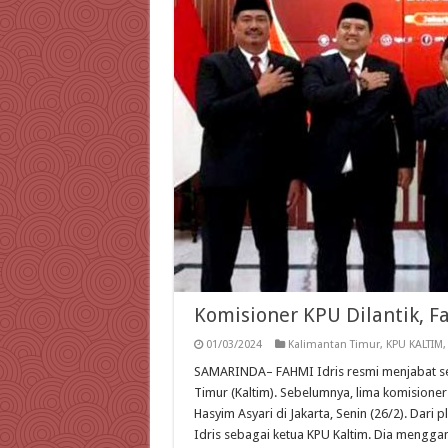
Komisioner KPU Dilantik, Fa
01/03/2024
Kalimantan Timur
,
KPU KALTIM
SAMARINDA– FAHMI Idris resmi menjabat seb
Timur (Kaltim). Sebelumnya, lima komisioner
Hasyim Asyari di Jakarta, Senin (26/2). Dari 
Idris sebagai ketua KPU Kaltim. Dia mengga