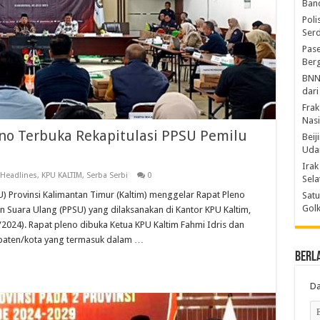
Ban
Poli
Ser
Pase
Berg
BNN
dari
Frak
Nasi
eno Terbuka Rekapitulasi PPSU Pemilu
Beij
Uda
Irak
Headlines
,
KPU KALTIM
,
Serba Serbi
0
Sel
Provinsi Kalimantan Timur (Kaltim) menggelar Rapat Pleno
Satu
Gol
n Suara Ulang (PPSU) yang dilaksanakan di Kantor KPU Kaltim,
/2024). Rapat pleno dibuka Ketua KPU Kaltim Fahmi Idris dan
upaten/kota yang termasuk dalam …
Berl
Da