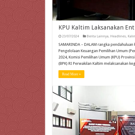
KPU Kaltim Laksanakan Ent
23/07/2024
Berita Lainnya
,
Headlines
,
Kali
SAMARINDA – DALAM rangka pendahuluan ke
Pengelolaan Keuangan Pemilihan Umum (Pem
2024, Komisi Pemilihan Umum (KPU) Provins
(BPK) RI Perwakilan Kaltim melaksanakan keg
Read More »