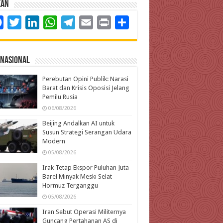
kan
Facebook
Twitter
LinkedIn
WhatsApp
Telegram
Email
Print
Share
rnasional
Perebutan Opini Publik: Narasi
Barat dan Krisis Oposisi Jelang
Pemilu Rusia
06/08/2026
Beijing Andalkan AI untuk
Susun Strategi Serangan Udara
Modern
05/08/2026
Irak Tetap Ekspor Puluhan Juta
Barel Minyak Meski Selat
Hormuz Terganggu
05/08/2026
Iran Sebut Operasi Militernya
Guncang Pertahanan AS di