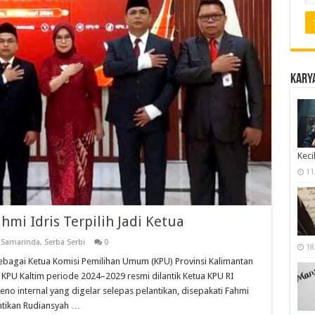
Karya
Keci
11
hmi Idris Terpilih Jadi Ketua
,
Samarinda
,
Serba Serbi
0
18
agai Ketua Komisi Pemilihan Umum (KPU) Provinsi Kalimantan
 KPU Kaltim periode 2024–2029 resmi dilantik Ketua KPU RI
pleno internal yang digelar selepas pelantikan, disepakati Fahmi
ntikan Rudiansyah …