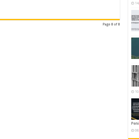
14
Page 8 of 8
10
Pen
08