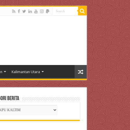
an
Kalimantan Utara
ori Berita
gori
ta