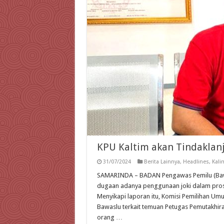
KPU Kaltim akan Tindaklan
31/07/2024
Berita Lainnya
,
Headlines
,
Kali
SAMARINDA – BADAN Pengawas Pemilu (Bawas
dugaan adanya penggunaan joki dalam proses
Menyikapi laporan itu, Komisi Pemilihan Umu
Bawaslu terkait temuan Petugas Pemutakhira
orang …