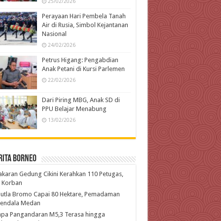
25/02/2026
Perayaan Hari Pembela Tanah
Air di Rusia, Simbol Kejantanan
Nasional
24/02/2026
Petrus Higang: Pengabdian
Anak Petani di Kursi Parlemen
22/02/2026
Dari Piring MBG, Anak SD di
PPU Belajar Menabung
13/02/2026
rita Borneo
karan Gedung Cikini Kerahkan 110 Petugas,
l Korban
hutla Bromo Capai 80 Hektare, Pemadaman
kendala Medan
pa Pangandaran M5,3 Terasa hingga