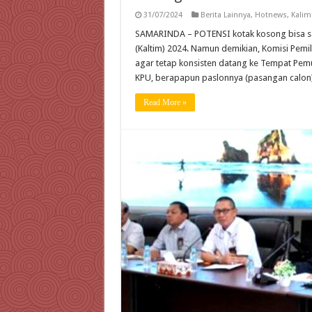
31/07/2024
Berita Lainnya
,
Hotnews
,
Kalim
SAMARINDA – POTENSI kotak kosong bisa saj
(Kaltim) 2024. Namun demikian, Komisi Pemi
agar tetap konsisten datang ke Tempat Pemu
KPU, berapapun paslonnya (pasangan calon)
Read More »