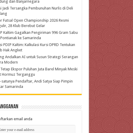
dung dan Banjarnegara
si Jadi Tersangka Pembunuhan Nurlis di Deli
dang
r Futsal Open Championship 2026 Resmi
ulir, 28 Klub Berebut Gelar
P Kaltim Gagalkan Pengiriman 996 Gram Sabu
 Pontianak ke Samarinda
si PDIP Kaltim: Kalkulasi Kursi DPRD Tentukan
b Hak Angket
ing Andalkan AI untuk Susun Strategi Serangan
ra Modern
 Tetap Ekspor Puluhan Juta Barel Minyak Meski
at Hormuz Terganggu
-satunya Pendaftar, Andi Satya Siap Pimpin
kar Samarinda
angganan
ftarkan email anda