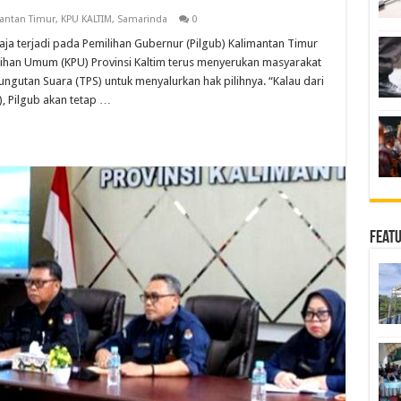
antan Timur
,
KPU KALTIM
,
Samarinda
0
a terjadi pada Pemilihan Gubernur (Pilgub) Kalimantan Timur
lihan Umum (KPU) Provinsi Kaltim terus menyerukan masyarakat
ngutan Suara (TPS) untuk menyalurkan hak pilihnya. “Kalau dari
, Pilgub akan tetap …
Feat