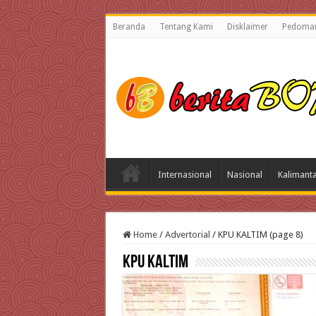
Beranda
Tentang Kami
Disklaimer
Pedoman
Internasional
Nasional
Kalimant
Home
/
Advertorial
/
KPU KALTIM (page 8)
KPU KALTIM