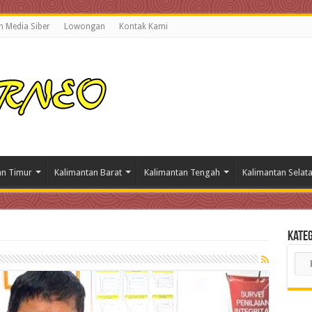
 Media Siber
Lowongan
Kontak Kami
an Timur
Kalimantan Barat
Kalimantan Tengah
Kalimantan Selat
Kateg
Kate
Beri