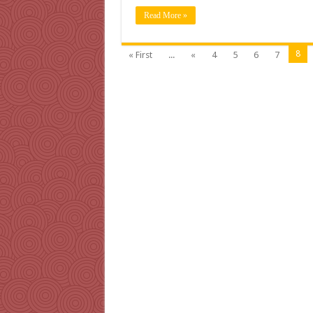
Read More »
8
« First
...
«
4
5
6
7