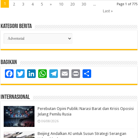
1
2
3
4
5
»
10
20
30
...
Page 1 of 775
Last »
Kategori Berita
Kategori
Berita
Bagikan
Facebook
Twitter
LinkedIn
WhatsApp
Telegram
Email
Print
Share
Internasional
Perebutan Opini Publik: Narasi Barat dan Krisis Oposisi
Jelang Pemilu Rusia
06/08/2026
Beijing Andalkan AI untuk Susun Strategi Serangan