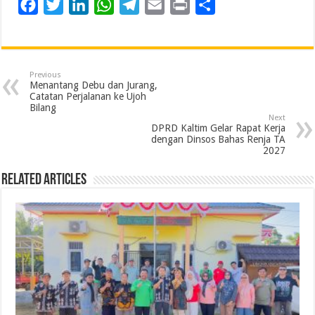
F
T
L
W
T
E
P
S
a
w
i
h
e
m
r
h
c
i
n
a
l
a
i
a
e
t
k
t
e
i
n
r
Previous
b
t
e
s
g
l
t
e
Menantang Debu dan Jurang,
Catatan Perjalanan ke Ujoh
o
e
d
A
r
Bilang
Next
o
r
I
p
a
DPRD Kaltim Gelar Rapat Kerja
dengan Dinsos Bahas Renja TA
k
n
p
m
2027
Related Articles