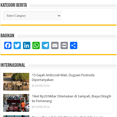
Kategori Berita
Kategori
Berita
Bagikan
Facebook
Twitter
LinkedIn
WhatsApp
Telegram
Email
Print
Share
Internasional
15 Gajah Amboseli Mati, Dugaan Pestisida
Dipertanyakan
06/08/2026
Tiket Rp20 Miliar Ditemukan di Sampah, Biaya Ditagih
ke Pemenang
06/08/2026