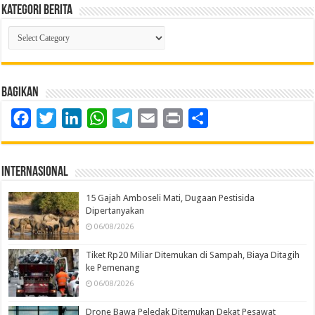
Kategori Berita
Kategori
Berita
Bagikan
Facebook
Twitter
LinkedIn
WhatsApp
Telegram
Email
Print
Share
Internasional
15 Gajah Amboseli Mati, Dugaan Pestisida
Dipertanyakan
06/08/2026
Tiket Rp20 Miliar Ditemukan di Sampah, Biaya Ditagih
ke Pemenang
06/08/2026
Drone Bawa Peledak Ditemukan Dekat Pesawat