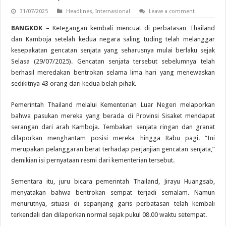
31/07/2025
Headlines
,
Internasional
Leave a comment
BANGKOK –
Ketegangan kembali mencuat di perbatasan Thailand
dan Kamboja setelah kedua negara saling tuding telah melanggar
kesepakatan gencatan senjata yang seharusnya mulai berlaku sejak
Selasa (29/07/2025). Gencatan senjata tersebut sebelumnya telah
berhasil meredakan bentrokan selama lima hari yang menewaskan
sedikitnya 43 orang dari kedua belah pihak.
Pemerintah Thailand melalui Kementerian Luar Negeri melaporkan
bahwa pasukan mereka yang berada di Provinsi Sisaket mendapat
serangan dari arah Kamboja. Tembakan senjata ringan dan granat
dilaporkan menghantam posisi mereka hingga Rabu pagi. “Ini
merupakan pelanggaran berat terhadap perjanjian gencatan senjata,”
demikian isi pernyataan resmi dari kementerian tersebut.
Sementara itu, juru bicara pemerintah Thailand, Jirayu Huangsab,
menyatakan bahwa bentrokan sempat terjadi semalam. Namun
menurutnya, situasi di sepanjang garis perbatasan telah kembali
terkendali dan dilaporkan normal sejak pukul 08.00 waktu setempat.