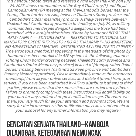
This handout photo taken and released by the Royal Thai Army on July
29, 2025 shows commanders of the Royal Thai Army (L) and Royal
Cambodian Army (R) meeting at the Thai-Cambodia border near the
Chong Chom border crossing between Thailand's Surin province and
Cambodia's Oddar Meanchey province. A shaky ceasefire between
Thailand and Cambodia appeared to be holding on July 29, as military
commanders met despite Bangkok's allegations the truce had been
breached with overnight skirmishes. (Photo by Handout / ROYAL THAI
ARMY / AFP) / -----EDITORS NOTE --- RESTRICTED TO EDITORIAL USE -
MANDATORY CREDIT "AFP PHOTO / ROYAL THAI ARMY " - NO MARKETING
- NO ADVERTISING CAMPAIGNS - DISTRIBUTED AS A SERVICE TO CLIENTS /
ìThe erroneous mention[s] appearing in the metadata of this photo by
Handout has been modified in AFP systems in the following manner:
[Chong Chom border crossing between Thailand's Surin province and
Cambodia's Oddar Meanchey province] instead of [Aranyaprathet-Poipet
border crossing between Thailand's Sa Kaeo province and Cambodia's
Banteay Meanchey province]. Please immediately remove the erroneous
mention[s] from all your online services and delete it (them) from your
servers. If you have been authorized by AFP to distribute it (them) to third
parties, please ensure that the same actions are carried out by them.
Failure to promptly comply with these instructions will entail liability on
your part for any continued or post notification usage. Therefore we
thank you very much for all your attention and prompt action. We are
sorry for the inconvenience this notification may cause and remain at
your disposal for any further information you may require.î
Gencatan Senjata Thailand–Kamboja
Dilanggar, Ketegangan Memuncak