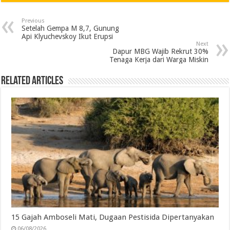
e
t
k
t
e
i
n
r
Previous
b
t
e
s
g
l
t
e
Setelah Gempa M 8,7, Gunung
Api Klyuchevskoy Ikut Erupsi
o
e
d
A
r
Next
Dapur MBG Wajib Rekrut 30%
o
r
I
p
a
Tenaga Kerja dari Warga Miskin
k
n
p
m
Related Articles
15 Gajah Amboseli Mati, Dugaan Pestisida Dipertanyakan
06/08/2026