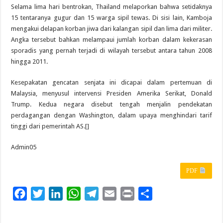
Selama lima hari bentrokan, Thailand melaporkan bahwa setidaknya
15 tentaranya gugur dan 15 warga sipil tewas. Di sisi lain, Kamboja
mengakui delapan korban jiwa dari kalangan sipil dan lima dari militer.
Angka tersebut bahkan melampaui jumlah korban dalam kekerasan
sporadis yang pernah terjadi di wilayah tersebut antara tahun 2008
hingga 2011.
Kesepakatan gencatan senjata ini dicapai dalam pertemuan di
Malaysia, menyusul intervensi Presiden Amerika Serikat, Donald
Trump. Kedua negara disebut tengah menjalin pendekatan
perdagangan dengan Washington, dalam upaya menghindari tarif
tinggi dari pemerintah AS.[]
Admin05
PDF
F
T
L
W
T
E
P
S
a
w
i
h
e
m
r
h
c
i
n
a
l
a
i
a