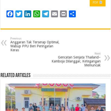
PDF
F
T
L
W
T
E
P
S
a
w
i
h
e
m
r
h
c
i
n
a
l
a
i
a
e
t
k
t
e
i
n
r
Previous
b
t
e
s
g
l
t
e
Anggaran Tak Terserap Optimal,
Wabup PPU Beri Peringatan
o
e
d
A
r
Keras
Next
o
r
I
p
a
Gencatan Senjata Thailand–
Kamboja Dilanggar, Ketegangan
k
n
p
m
Memuncak
Related Articles