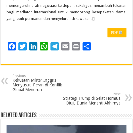
memengaruhi arah negosiasi ke depan, sekaligus menambah tekanan
bagi mediator internasional untuk mendorong kesepakatan damai
yang lebih permanen dan menyeluruh di kawasan. []
PDF
F
T
L
W
T
E
P
S
a
w
i
h
e
m
r
h
c
i
n
a
l
a
i
a
e
t
k
t
e
i
n
r
Previous
b
t
e
s
g
l
t
e
Kekuatan Militer Inggris
Menyusut, Peran di Konflik
o
e
d
A
r
Global Menurun
Next
o
r
I
p
a
Strategi Trump di Selat Hormuz
Diuji, Dunia Menanti Akhirnya
k
n
p
m
Related Articles