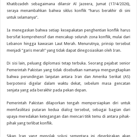
Khatibzadeh sebagaimana dilansir Al Jazeera, Jumat (17/4/2026),
seraya menambahkan bahwa siklus konflik “harus berakhir di sini
untuk selamanya”.
Ia menegaskan bahwa setiap kesepakatan penghentian konflik harus
bersifat komprehensif dan mencakup seluruh zona konflik, mulai dari
Lebanon hingga kawasan Laut Merah. Menurutnya, prinsip tersebut
menjadi “garis merah” yang tidak dapat dinegosiasikan oleh Iran.
Di sisi lain, peluang diplomasi tetap terbuka. Seorang pejabat senior
Pemerintah Pakistan yang tidak disebutkan namanya mengungkapkan
bahwa perundingan lanjutan antara Iran dan Amerika Serikat (AS)
berpotensi digelar dalam waktu dekat, sebelum masa gencatan
senjata yang ada berakhir pada pekan depan.
Pemerintah Pakistan dilaporkan tengah mempersiapkan diri untuk
memfasilitasi putaran kedua dialog tersebut, sebagai bagian dari
upaya meredakan ketegangan dan mencari titik temu di antara pihak-
pihak yang terlibat konflik.
Sikap Iran yang menolak solusi sementara ini diperkirakan akan