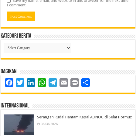
Save my name, email, and website in this browser for the next time
I comment.
Kategori Berita
Kategori
Berita
Bagikan
Facebook
Twitter
LinkedIn
WhatsApp
Telegram
Email
Print
Share
Internasional
Serangan Rudal Hantam Kapal ADNOC di Selat Hormuz
08/08/2026