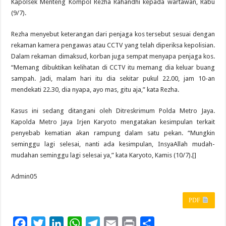
Kapolsek Menteng Kompol Rezha Rahandhi kepada wartawan, Rabu
(9/7).
Rezha menyebut keterangan dari penjaga kos tersebut sesuai dengan
rekaman kamera pengawas atau CCTV yang telah diperiksa kepolisian.
Dalam rekaman dimaksud, korban juga sempat menyapa penjaga kos.
“Memang dibuktikan kelihatan di CCTV itu memang dia keluar buang
sampah. Jadi, malam hari itu dia sekitar pukul 22.00, jam 10-an
mendekati 22.30, dia nyapa, ayo mas, gitu aja,” kata Rezha.
Kasus ini sedang ditangani oleh Ditreskrimum Polda Metro Jaya.
Kapolda Metro Jaya Irjen Karyoto mengatakan kesimpulan terkait
penyebab kematian akan rampung dalam satu pekan. “Mungkin
seminggu lagi selesai, nanti ada kesimpulan, InsyaAllah mudah-
mudahan seminggu lagi selesai ya,” kata Karyoto, Kamis (10/7).[]
Admin05
PDF
F
T
L
W
T
E
P
S