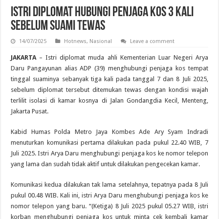
Istri Diplomat Hubungi Penjaga Kos 3 Kali
Sebelum Suami Tewas
14/07/2025
Hotnews
,
Nasional
Leave a comment
JAKARTA
– Istri diplomat muda ahli Kementerian Luar Negeri Arya
Daru Pangayunan alias ADP (39) menghubungi penjaga kos tempat
tinggal suaminya sebanyak tiga kali pada tanggal 7 dan 8 Juli 2025,
sebelum diplomat tersebut ditemukan tewas dengan kondisi wajah
terlilit isolasi di kamar kosnya di Jalan Gondangdia Kecil, Menteng,
Jakarta Pusat.
Kabid Humas Polda Metro Jaya Kombes Ade Ary Syam Indradi
menuturkan komunikasi pertama dilakukan pada pukul 22.40 WIB, 7
Juli 2025. Istri Arya Daru menghubungi penjaga kos ke nomor telepon
yang lama dan sudah tidak aktif untuk dilakukan pengecekan kamar.
Komunikasi kedua dilakukan tak lama setelahnya, tepatnya pada 8 Juli
pukul 00.48 WIB. Kali ini, istri Arya Daru menghubungi penjaga kos ke
nomor telepon yang baru. “(Ketiga) 8 Juli 2025 pukul 05.27 WIB, istri
korban menghubungi penjaga kos untuk minta cek kembali kamar