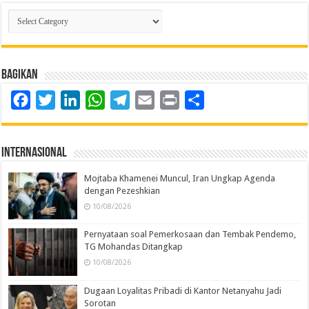
Kategori
Berita
Bagikan
Facebook
Twitter
LinkedIn
WhatsApp
Telegram
Email
Print
Share
Internasional
Mojtaba Khamenei Muncul, Iran Ungkap Agenda
dengan Pezeshkian
10/08/2026
Pernyataan soal Pemerkosaan dan Tembak Pendemo,
TG Mohandas Ditangkap
10/08/2026
Dugaan Loyalitas Pribadi di Kantor Netanyahu Jadi
Sorotan