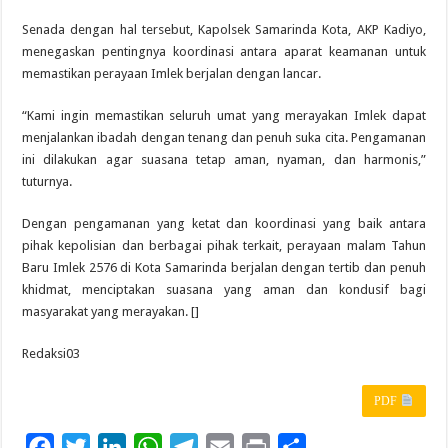
Senada dengan hal tersebut, Kapolsek Samarinda Kota, AKP Kadiyo,
menegaskan pentingnya koordinasi antara aparat keamanan untuk
memastikan perayaan Imlek berjalan dengan lancar.
“Kami ingin memastikan seluruh umat yang merayakan Imlek dapat
menjalankan ibadah dengan tenang dan penuh suka cita. Pengamanan
ini dilakukan agar suasana tetap aman, nyaman, dan harmonis,”
tuturnya.
Dengan pengamanan yang ketat dan koordinasi yang baik antara
pihak kepolisian dan berbagai pihak terkait, perayaan malam Tahun
Baru Imlek 2576 di Kota Samarinda berjalan dengan tertib dan penuh
khidmat, menciptakan suasana yang aman dan kondusif bagi
masyarakat yang merayakan. []
Redaksi03
PDF
F
T
L
W
T
E
P
S