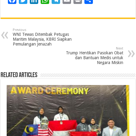
a
w
i
h
e
m
r
h
c
i
n
a
l
a
i
a
e
t
k
t
e
i
n
r
Previous
b
t
e
s
g
l
t
e
WNI Tewas Ditembak Petugas
Maritim Malaysia, KBRI Siapkan
o
e
d
A
r
Pemulangan Jenazah
Next
o
r
I
p
a
Trump Hentikan Pasokan Obat
dan Bantuan Medis untuk
k
n
p
m
Negara Miskin
Related Articles