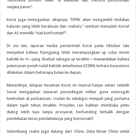
‘fenomena domino nuklir’ di kawasan dan memicu perlombaan
senjata panas”.
Korut juga menegaskan sikapnya: “DPRK akan mengambil tindakan
balasan yang lebih beralasan dan realistis,” sembari menuduh Korsel
dan AS memiliki “niat konfrontatif”.
Di sisi lain, laporan media pemerintah Korut pada Oktober lalu
menyebut bahwa Pyongyang telah merampungkan uji coba mesin
balistik ke-9—yang disebut sebagai uji terakhir—menandakan bahwa
peluncuran penuh rudal balistik antarbenua (ICBM) terbaru berpotensi
dilakukan dalam beberapa bulan ke depan.
Menariknya, letupan kecaman Korut ini muncul hanya sehari setelah
Seoul mengajukan tawaran perundingan militer guna mencegah
bentrokan di perbatasan. Usulan itu sekaligus menjadi yang pertama
dalam tujuh tahun terakhir. Presiden Lee bahkan membuka pintu
dialog lebih luas tanpa prasyarat, berbanding terbalik dengan
pendekatan keras pendahulunya yang konservatif.
Gelombang reaksi juga datang dari China. Duta Besar China untuk