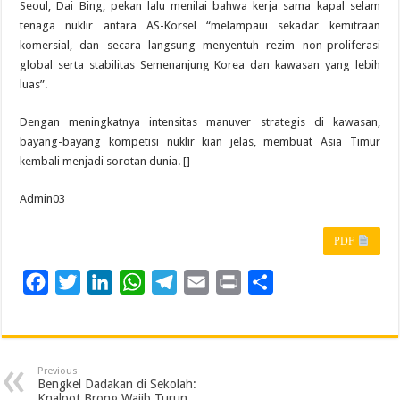
Seoul, Dai Bing, pekan lalu menilai bahwa kerja sama kapal selam
tenaga nuklir antara AS-Korsel “melampaui sekadar kemitraan
komersial, dan secara langsung menyentuh rezim non-proliferasi
global serta stabilitas Semenanjung Korea dan kawasan yang lebih
luas”.
Dengan meningkatnya intensitas manuver strategis di kawasan,
bayang-bayang kompetisi nuklir kian jelas, membuat Asia Timur
kembali menjadi sorotan dunia. []
Admin03
PDF
F
T
L
W
T
E
P
S
a
w
i
h
e
m
r
h
c
i
n
a
l
a
i
a
e
t
k
t
e
i
n
r
Previous
b
t
e
s
g
l
t
e
Bengkel Dadakan di Sekolah:
Knalpot Brong Wajib Turun