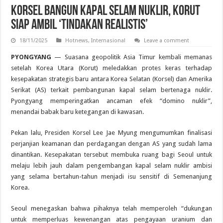
Korsel Bangun Kapal Selam Nuklir, Korut
Siap Ambil ‘Tindakan Realistis’
18/11/2025
Hotnews
,
Internasional
Leave a comment
PYONGYANG
— Suasana geopolitik Asia Timur kembali memanas
setelah Korea Utara (Korut) meledakkan protes keras terhadap
kesepakatan strategis baru antara Korea Selatan (Korsel) dan Amerika
Serikat (AS) terkait pembangunan kapal selam bertenaga nuklir.
Pyongyang memperingatkan ancaman efek “domino nuklir”,
menandai babak baru ketegangan di kawasan.
Pekan lalu, Presiden Korsel Lee Jae Myung mengumumkan finalisasi
perjanjian keamanan dan perdagangan dengan AS yang sudah lama
dinantikan. Kesepakatan tersebut membuka ruang bagi Seoul untuk
melaju lebih jauh dalam pengembangan kapal selam nuklir ambisi
yang selama bertahun-tahun menjadi isu sensitif di Semenanjung
Korea.
Seoul menegaskan bahwa pihaknya telah memperoleh “dukungan
untuk memperluas kewenangan atas pengayaan uranium dan