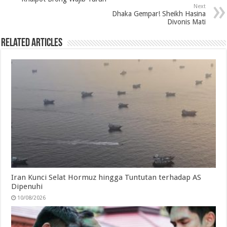
o
e
d
A
r
Next
Dhaka Gempar! Sheikh Hasina
o
r
I
p
a
Divonis Mati
k
n
p
m
Related Articles
Iran Kunci Selat Hormuz hingga Tuntutan terhadap AS
Dipenuhi
10/08/2026