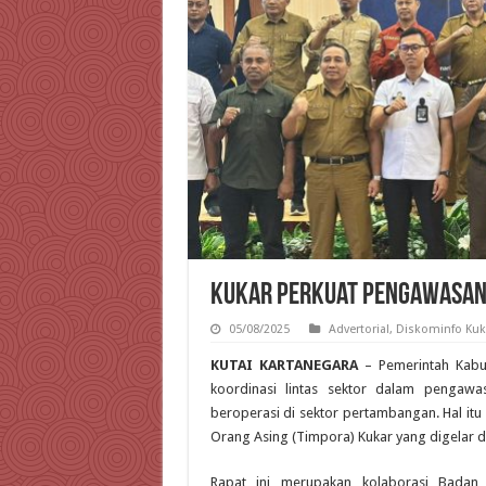
Kukar Perkuat Pengawasan 
05/08/2025
Advertorial
,
Diskominfo Kuk
KUTAI KARTANEGARA
– Pemerintah Kabup
koordinasi lintas sektor dalam pengawa
beroperasi di sektor pertambangan. Hal it
Orang Asing (Timpora) Kukar yang digelar d
Rapat ini merupakan kolaborasi Badan