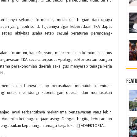
memang di tambang. Untuk sektor perkebunan, tidak terlalu
kan hanya sekadar formalitas, melainkan bagian dari upaya
uan yang lebih solid. Tujuannya agar keberadaan TKA dapat
 setiap aktivitas usaha tetap sesuai peraturan perundang-
 dalam forum ini, kata Sutrisno, mencerminkan komitmen serius
engawasan TKA secara terpadu. Apalagi, sektor pertambangan
utama perekonomian daerah sekaligus menyerap tenaga kerja
i.
Feat
a memastikan bahwa setiap perusahaan mematuhi ketentuan
ting untuk melindungi kepentingan daerah dan memastikan
menjadi awal terbentuknya mekanisme pengawasan yang lebih
ap dinamika ketenagakerjaan asing. Dengan begitu, keberadaan
engabaikan kepentingan tenaga kerja lokal. [] ADVERTORIAL