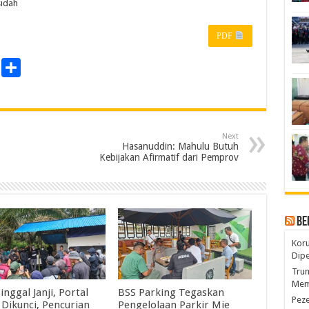
sidah
PDF
P
S
r
h
a
n
r
Next
e
Hasanuddin: Mahulu Butuh
Kebijakan Afirmatif dari Pemprov
Be
Koru
Dip
Trum
Mem
Tinggal Janji, Portal
BSS Parking Tegaskan
Pez
 Dikunci, Pencurian
Pengelolaan Parkir Mie