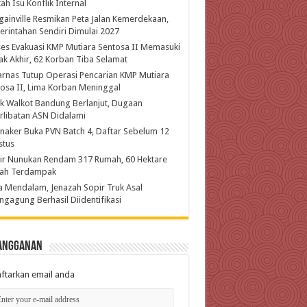
ah Isu Konflik Internal
ainville Resmikan Peta Jalan Kemerdekaan,
rintahan Sendiri Dimulai 2027
es Evakuasi KMP Mutiara Sentosa II Memasuki
k Akhir, 62 Korban Tiba Selamat
rnas Tutup Operasi Pencarian KMP Mutiara
osa II, Lima Korban Meninggal
k Walkot Bandung Berlanjut, Dugaan
rlibatan ASN Didalami
aker Buka PVN Batch 4, Daftar Sebelum 12
stus
ir Nunukan Rendam 317 Rumah, 60 Hektare
ah Terdampak
 Mendalam, Jenazah Sopir Truk Asal
ngagung Berhasil Diidentifikasi
angganan
ftarkan email anda