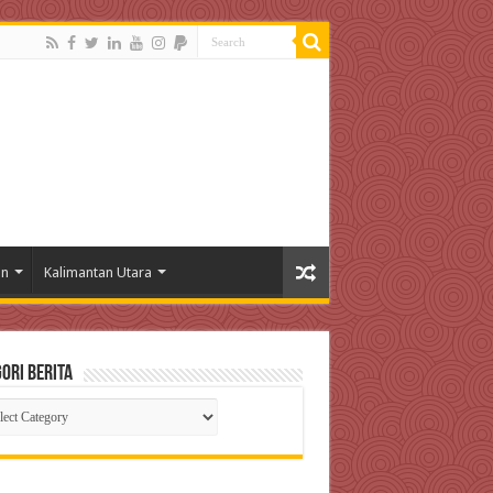
an
Kalimantan Utara
ori Berita
gori
ta