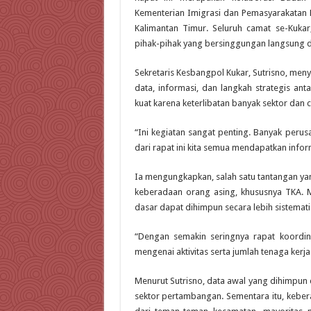
Kementerian Imigrasi dan Pemasyarakatan R
Kalimantan Timur. Seluruh camat se-Kukar
pihak-pihak yang bersinggungan langsung 
Sekretaris Kesbangpol Kukar, Sutrisno, me
data, informasi, dan langkah strategis an
kuat karena keterlibatan banyak sektor dan c
“Ini kegiatan sangat penting. Banyak peru
dari rapat ini kita semua mendapatkan informa
Ia mengungkapkan, salah satu tantangan ya
keberadaan orang asing, khususnya TKA. Me
dasar dapat dihimpun secara lebih sistemati
“Dengan semakin seringnya rapat koordina
mengenai aktivitas serta jumlah tenaga kerja
Menurut Sutrisno, data awal yang dihimpun 
sektor pertambangan. Sementara itu, kebera