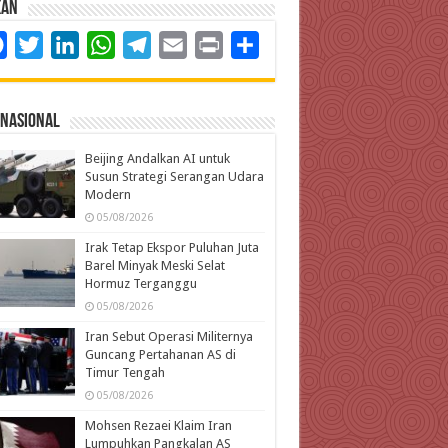
kan
Facebook
Twitter
LinkedIn
WhatsApp
Telegram
Email
Print
Share
rnasional
Beijing Andalkan AI untuk
Susun Strategi Serangan Udara
Modern
05/08/2026
Irak Tetap Ekspor Puluhan Juta
Barel Minyak Meski Selat
Hormuz Terganggu
05/08/2026
Iran Sebut Operasi Militernya
Guncang Pertahanan AS di
Timur Tengah
05/08/2026
Mohsen Rezaei Klaim Iran
Lumpuhkan Pangkalan AS