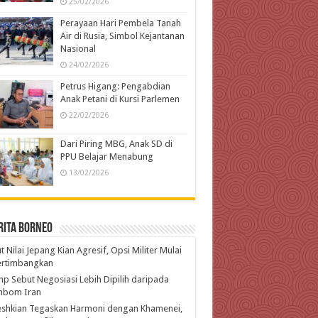
25/02/2026
Perayaan Hari Pembela Tanah
Air di Rusia, Simbol Kejantanan
Nasional
24/02/2026
Petrus Higang: Pengabdian
Anak Petani di Kursi Parlemen
22/02/2026
Dari Piring MBG, Anak SD di
PPU Belajar Menabung
13/02/2026
rita Borneo
t Nilai Jepang Kian Agresif, Opsi Militer Mulai
ertimbangkan
p Sebut Negosiasi Lebih Dipilih daripada
bom Iran
eshkian Tegaskan Harmoni dengan Khamenei,