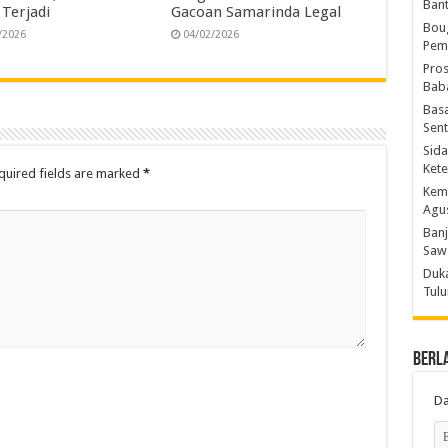
Bant
 Terjadi
Gacoan Samarinda Legal
Boug
/2026
04/02/2026
Peme
Pros
Baba
Basa
Sent
Sida
Kete
quired fields are marked
*
Kemn
Agu
Banj
Saw
Duka
Tulu
Berl
Da