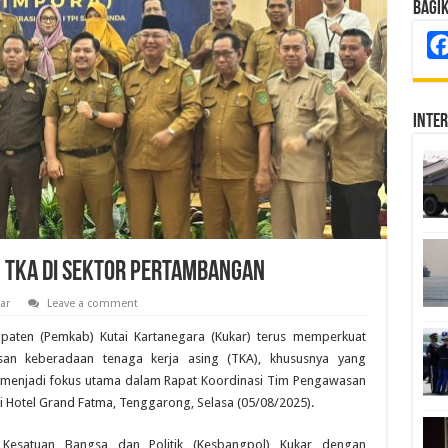
Bagi
Inte
TKA di Sektor Pertambangan
ar
Leave a comment
aten (Pemkab) Kutai Kartanegara (Kukar) terus memperkuat
san keberadaan tenaga kerja asing (TKA), khususnya yang
u menjadi fokus utama dalam Rapat Koordinasi Tim Pengawasan
i Hotel Grand Fatma, Tenggarong, Selasa (05/08/2025).
 Kesatuan Bangsa dan Politik (Kesbangpol) Kukar dengan