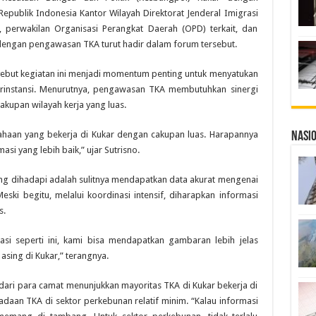
epublik Indonesia Kantor Wilayah Direktorat Jenderal Imigrasi
, perwakilan Organisasi Perangkat Daerah (OPD) terkait, dan
dengan pengawasan TKA turut hadir dalam forum tersebut.
nyebut kegiatan ini menjadi momentum penting untuk menyatukan
tarinstansi. Menurutnya, pengawasan TKA membutuhkan sinergi
akupan wilayah kerja yang luas.
sahaan yang bekerja di Kukar dengan cakupan luas. Harapannya
Nasi
si yang lebih baik,” ujar Sutrisno.
ng dihadapi adalah sulitnya mendapatkan data akurat mengenai
ski begitu, melalui koordinasi intensif, diharapkan informasi
s.
si seperti ini, kami bisa mendapatkan gambaran lebih jelas
 asing di Kukar,” terangnya.
dari para camat menunjukkan mayoritas TKA di Kukar bekerja di
daan TKA di sektor perkebunan relatif minim. “Kalau informasi