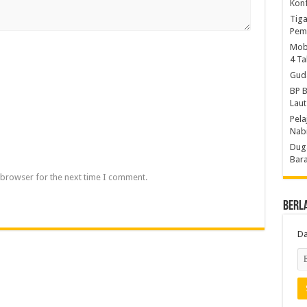
Konf
Tiga
Pem
Mobi
4 T
Gud
BP B
Laut
Pela
Nab
Duga
Bara
 browser for the next time I comment.
Berl
Da