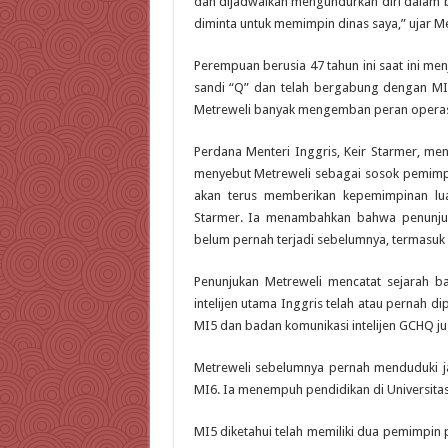
dan dijadwalkan mengundurkan diri dalam 
diminta untuk memimpin dinas saya,” ujar Met
Perempuan berusia 47 tahun ini saat ini me
sandi “Q” dan telah bergabung dengan MI
Metreweli banyak mengemban peran operasi
Perdana Menteri Inggris, Keir Starmer, m
menyebut Metreweli sebagai sosok pemimp
akan terus memberikan kepemimpinan lua
Starmer. Ia menambahkan bahwa penunjuk
belum pernah terjadi sebelumnya, termasuk d
Penunjukan Metreweli mencatat sejarah bar
intelijen utama Inggris telah atau pernah d
MI5 dan badan komunikasi intelijen GCHQ 
Metreweli sebelumnya pernah menduduki jab
MI6. Ia menempuh pendidikan di Universita
MI5 diketahui telah memiliki dua pemimpin