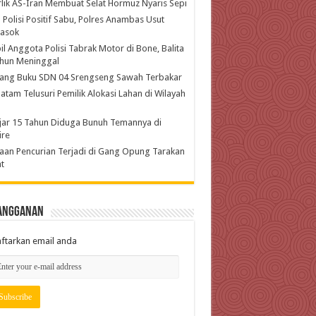
lik AS-Iran Membuat Selat Hormuz Nyaris Sepi
 Polisi Positif Sabu, Polres Anambas Usut
asok
l Anggota Polisi Tabrak Motor di Bone, Balita
ahun Meninggal
ang Buku SDN 04 Srengseng Sawah Terbakar
atam Telusuri Pemilik Alokasi Lahan di Wilayah
jar 15 Tahun Diduga Bunuh Temannya di
ire
an Pencurian Terjadi di Gang Opung Tarakan
t
angganan
ftarkan email anda