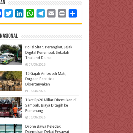
kan
Facebook
Twitter
LinkedIn
WhatsApp
Telegram
Email
Print
Share
rnasional
Polisi Sita 9 Perangkat, Jejak
Digital Penembak Sekolah
Thailand Diusut
07/08/2026
15 Gajah Amboseli Mati,
Dugaan Pestisida
Dipertanyakan
06/08/2026
Tiket Rp20 Miliar Ditemukan di
Sampah, Biaya Ditagih ke
Pemenang
06/08/2026
Drone Bawa Peledak
Ditemukan Dekat Pesawat