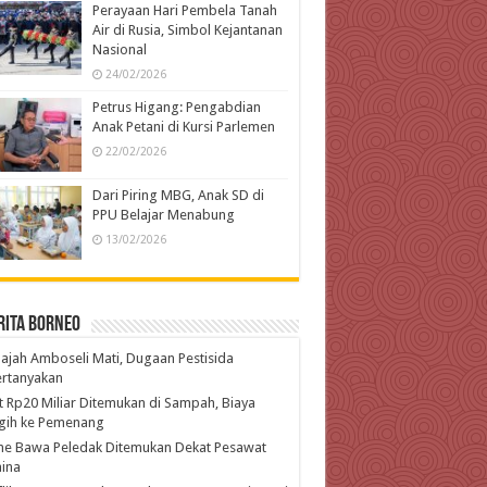
Perayaan Hari Pembela Tanah
Air di Rusia, Simbol Kejantanan
Nasional
24/02/2026
Petrus Higang: Pengabdian
Anak Petani di Kursi Parlemen
22/02/2026
Dari Piring MBG, Anak SD di
PPU Belajar Menabung
13/02/2026
rita Borneo
ajah Amboseli Mati, Dugaan Pestisida
ertanyakan
t Rp20 Miliar Ditemukan di Sampah, Biaya
gih ke Pemenang
ne Bawa Peledak Ditemukan Dekat Pesawat
ina