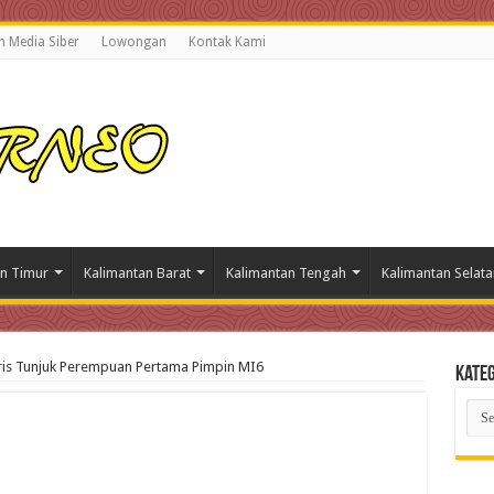
 Media Siber
Lowongan
Kontak Kami
n Timur
Kalimantan Barat
Kalimantan Tengah
Kalimantan Selata
gris Tunjuk Perempuan Pertama Pimpin MI6
Kateg
Kate
Beri