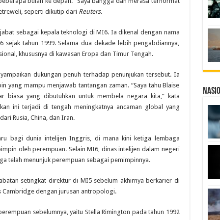
beberapa bulan ke depan. “Saya bangga dan merasa terhormat
reweli, seperti dikutip dari
Reuters
.
njabat sebagai kepala teknologi di MI6. Ia dikenal dengan nama
6 sejak tahun 1999. Selama dua dekade lebih pengabdiannya,
onal, khususnya di kawasan Eropa dan Timur Tengah.
enyampaikan dukungan penuh terhadap penunjukan tersebut. Ia
in yang mampu menjawab tantangan zaman. “Saya tahu Blaise
Nasi
r biasa yang dibutuhkan untuk membela negara kita,” kata
an ini terjadi di tengah meningkatnya ancaman global yang
ari Rusia, China, dan Iran.
u bagi dunia intelijen Inggris, di mana kini ketiga lembaga
ipimpin oleh perempuan. Selain MI6, dinas intelijen dalam negeri
juga telah menunjuk perempuan sebagai pemimpinnya.
atan setingkat direktur di MI5 sebelum akhirnya berkarier di
s Cambridge dengan jurusan antropologi.
 perempuan sebelumnya, yaitu Stella Rimington pada tahun 1992