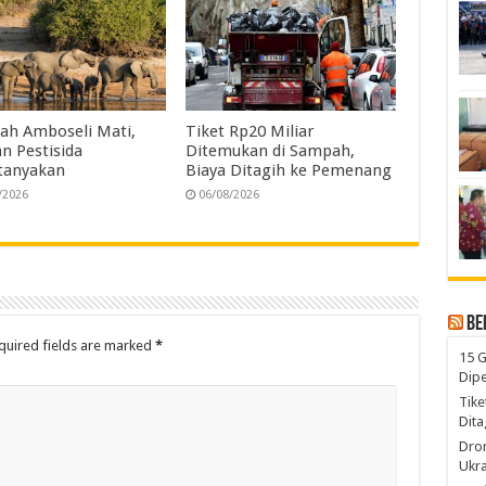
jah Amboseli Mati,
Tiket Rp20 Miliar
n Pestisida
Ditemukan di Sampah,
tanyakan
Biaya Ditagih ke Pemenang
/2026
06/08/2026
Be
quired fields are marked
*
15 G
Dip
Tike
Dita
Dro
Ukra