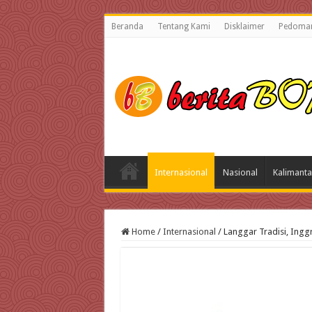
Beranda
Tentang Kami
Disklaimer
Pedoman
Internasional
Nasional
Kalimanta
Home
/
Internasional
/
Langgar Tradisi, Ing