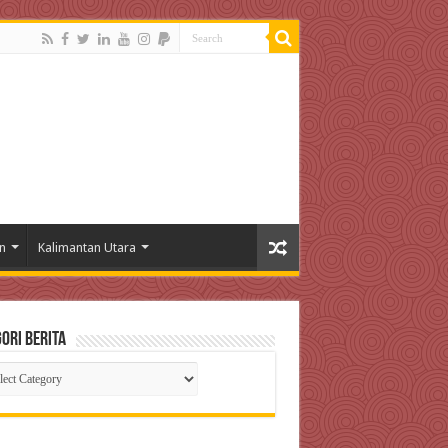
n
Kalimantan Utara
ori Berita
gori
ta