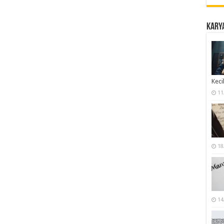
Karya
Keci
11
18
14