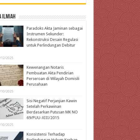
 Ilmiah
Paradoks Akta Jaminan sebagai
Instrumen Sekunder:
Rekonstruksi Desain Regulasi
untuk Perlindungan Debitur
l
/12/2025
Kewenangan Notaris
Pembuatan Akta Pendirian
Perseroan di Wilayah Domisili
Perusahaan
/10/2025
Sisi Negatif Perjanjian Kawin
Setelah Perkawinan
Berdasarkan Putusan MK NO
69/PUU-XIII/2015
/10/2025
Konsistensi Terhadap
Perlindungan Hukum Korban