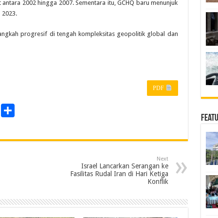
 antara 2002 hingga 2007. Sementara itu, GCHQ baru menunjuk
 2023.
ngkah progresif di tengah kompleksitas geopolitik global dan
PDF
P
S
Feat
r
h
a
n
r
Next
e
Israel Lancarkan Serangan ke
Fasilitas Rudal Iran di Hari Ketiga
Konflik