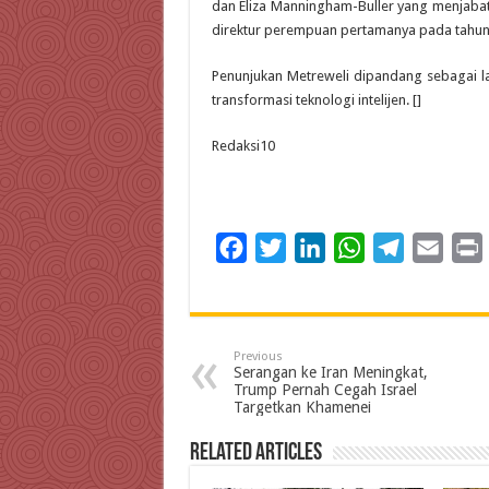
dan Eliza Manningham-Buller yang menjabat
direktur perempuan pertamanya pada tahun
Penunjukan Metreweli dipandang sebagai la
transformasi teknologi intelijen. []
Redaksi10
F
T
L
W
T
E
a
w
i
h
e
m
c
i
n
a
l
a
i
e
t
k
t
e
i
Previous
b
t
e
s
g
l
t
Serangan ke Iran Meningkat,
Trump Pernah Cegah Israel
o
e
d
A
r
Targetkan Khamenei
o
r
I
p
a
Related Articles
k
n
p
m