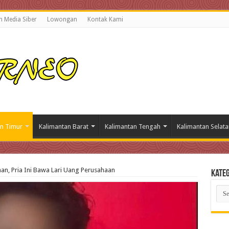
 Media Siber
Lowongan
Kontak Kami
n Timur
Kalimantan Barat
Kalimantan Tengah
Kalimantan Selata
n, Pria Ini Bawa Lari Uang Perusahaan
Kateg
Kate
Beri