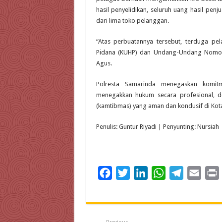
hasil penyelidikan, seluruh uang hasil penj
dari lima toko pelanggan.
“Atas perbuatannya tersebut, terduga p
Pidana (KUHP) dan Undang-Undang Nomor 
Agus.
Polresta Samarinda menegaskan komitm
menegakkan hukum secara profesional, de
(kamtibmas) yang aman dan kondusif di Kot
Penulis: Guntur Riyadi | Penyunting: Nursiah
F
T
L
W
T
E
a
w
i
h
e
m
c
i
n
a
l
a
i
e
t
k
t
e
i