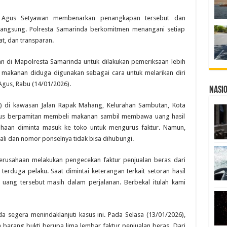
P Agus Setyawan membenarkan penangkapan tersebut dan
langsung. Polresta Samarinda berkomitmen menangani setiap
t, dan transparan.
an di Mapolresta Samarinda untuk dilakukan pemeriksaan lebih
makanan diduga digunakan sebagai cara untuk melarikan diri
gus, Rabu (14/01/2026).
Nasi
6) di kawasan Jalan Rapak Mahang, Kelurahan Sambutan, Kota
s berpamitan membeli makanan sambil membawa uang hasil
ahaan diminta masuk ke toko untuk mengurus faktur. Namun,
ali dan nomor ponselnya tidak bisa dihubungi.
perusahaan melakukan pengecekan faktur penjualan beras dari
terduga pelaku. Saat dimintai keterangan terkait setoran hasil
 uang tersebut masih dalam perjalanan. Berbekal itulah kami
da segera menindaklanjuti kasus ini. Pada Selasa (13/01/2026),
arang bukti berupa lima lembar faktur penjualan beras. Dari