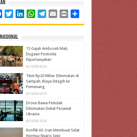
kan
Facebook
Twitter
LinkedIn
WhatsApp
Telegram
Email
Print
Share
rnasional
15 Gajah Amboseli Mati,
Dugaan Pestisida
Dipertanyakan
06/08/2026
Tiket Rp20 Miliar Ditemukan di
Sampah, Biaya Ditagih ke
Pemenang
06/08/2026
Drone Bawa Peledak
Ditemukan Dekat Pesawat
Ukraina
06/08/2026
Konflik AS-Iran Membuat Selat
Hormuz Nyaris Sepi