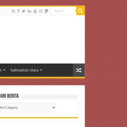
n
Kalimantan Utara
ori Berita
gori
ta