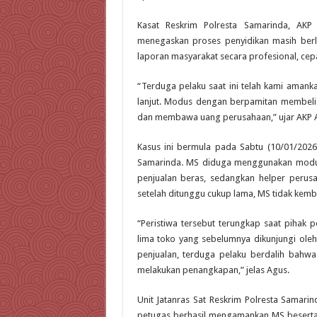
Kasat Reskrim Polresta Samarinda, AK
menegaskan proses penyidikan masih ber
laporan masyarakat secara profesional, cepa
“Terduga pelaku saat ini telah kami amank
lanjut. Modus dengan berpamitan membeli 
dan membawa uang perusahaan,” ujar AKP A
Kasus ini bermula pada Sabtu (10/01/202
Samarinda. MS diduga menggunakan modu
penjualan beras, sedangkan helper perus
setelah ditunggu cukup lama, MS tidak kemb
“Peristiwa tersebut terungkap saat pihak 
lima toko yang sebelumnya dikunjungi oleh 
penjualan, terduga pelaku berdalih bahwa
melakukan penangkapan,” jelas Agus.
Unit Jatanras Sat Reskrim Polresta Samarin
petugas berhasil mengamankan MS beserta b