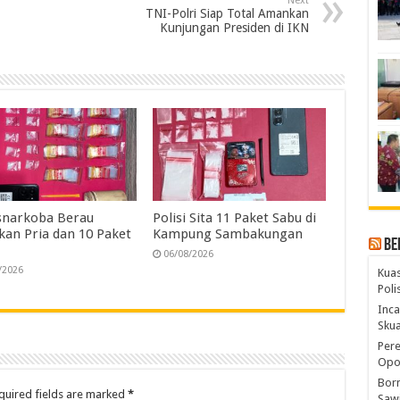
Next
e
TNI-Polri Siap Total Amankan
Kunjungan Presiden di IKN
snarkoba Berau
Polisi Sita 11 Paket Sabu di
an Pria dan 10 Paket
Kampung Sambakungan
Be
06/08/2026
/2026
Kuas
Pol
Inca
Skua
Pere
Opos
Born
quired fields are marked
*
Sawi