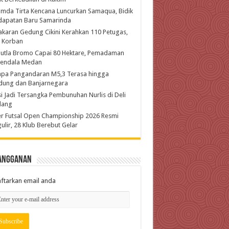
mda Tirta Kencana Luncurkan Samaqua, Bidik
dapatan Baru Samarinda
karan Gedung Cikini Kerahkan 110 Petugas,
l Korban
hutla Bromo Capai 80 Hektare, Pemadaman
kendala Medan
pa Pangandaran M5,3 Terasa hingga
dung dan Banjarnegara
si Jadi Tersangka Pembunuhan Nurlis di Deli
dang
r Futsal Open Championship 2026 Resmi
ulir, 28 Klub Berebut Gelar
angganan
ftarkan email anda