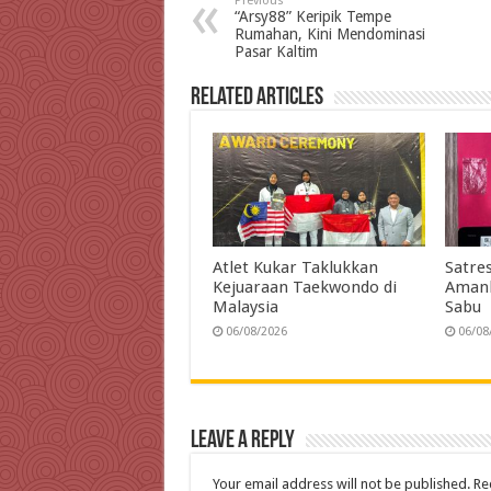
Previous
b
t
e
s
g
l
t
“Arsy88” Keripik Tempe
Rumahan, Kini Mendominasi
o
e
d
A
r
Pasar Kaltim
o
r
I
p
a
Related Articles
k
n
p
m
Atlet Kukar Taklukkan
Satre
Kejuaraan Taekwondo di
Amank
Malaysia
Sabu
06/08/2026
06/08
Leave a Reply
Your email address will not be published.
Re