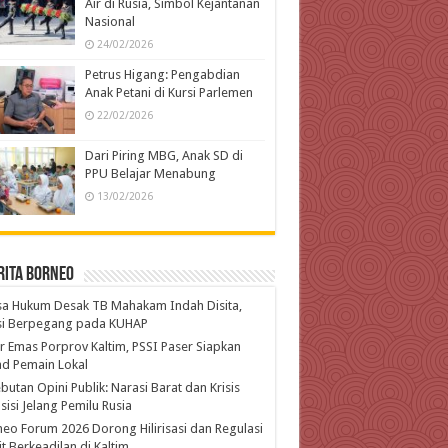
Air di Rusia, Simbol Kejantanan
Nasional
24/02/2026
Petrus Higang: Pengabdian
Anak Petani di Kursi Parlemen
22/02/2026
Dari Piring MBG, Anak SD di
PPU Belajar Menabung
13/02/2026
rita Borneo
a Hukum Desak TB Mahakam Indah Disita,
isi Berpegang pada KUHAP
r Emas Porprov Kaltim, PSSI Paser Siapkan
d Pemain Lokal
butan Opini Publik: Narasi Barat dan Krisis
isi Jelang Pemilu Rusia
eo Forum 2026 Dorong Hilirisasi dan Regulasi
t Berkeadilan di Kaltim