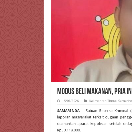
Modus Beli Makanan, Pria I
15/01/2026
Kalimantan Timur
,
Samarin
SAMARINDA
– Satuan Reserse Kriminal (
laporan masyarakat terkait dugaan pengge
diamankan aparat kepolisian setelah did
Rp39.118.000.