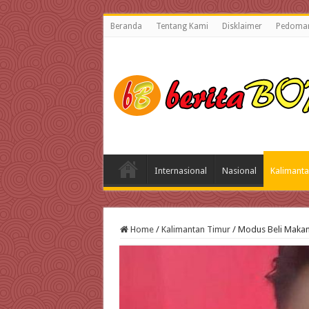
Beranda
Tentang Kami
Disklaimer
Pedoman
Internasional
Nasional
Kalimanta
Home
/
Kalimantan Timur
/
Modus Beli Makana