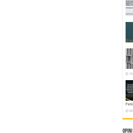
10
Pen
08
Opini