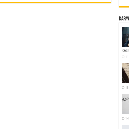
Karya
Keci
11
18
14