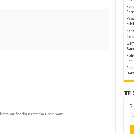
Peru
Pen
Keba
Nihi
Kar
Ter
Gem
Ban
Poli
Ser
Pase
Berg
Berl
Da
 browser for the next time I comment.