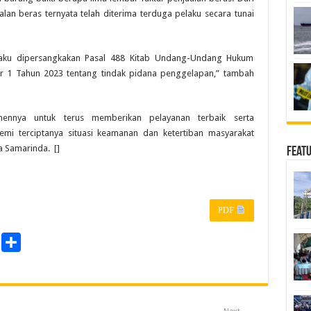
ualan beras ternyata telah diterima terduga pelaku secara tunai
elaku dipersangkakan Pasal 488 Kitab Undang-Undang Hukum
1 Tahun 2023 tentang tindak pidana penggelapan,” tambah
ennya untuk terus memberikan pelayanan terbaik serta
mi terciptanya situasi keamanan dan ketertiban masyarakat
a Samarinda. []
Feat
PDF
P
S
r
h
a
n
r