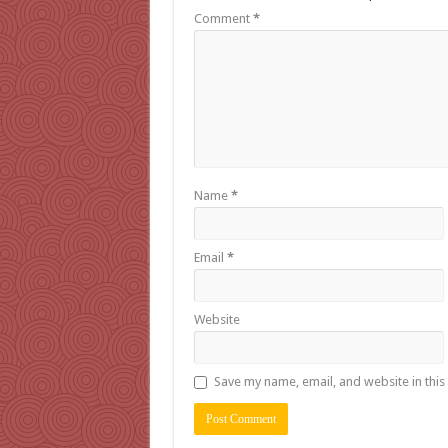
Comment
*
Name
*
Email
*
Website
Save my name, email, and website in this