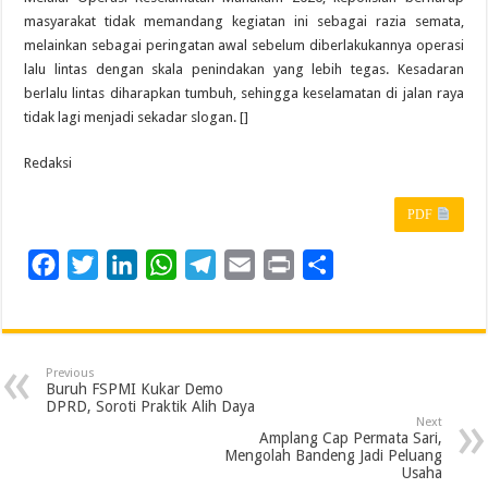
masyarakat tidak memandang kegiatan ini sebagai razia semata,
melainkan sebagai peringatan awal sebelum diberlakukannya operasi
lalu lintas dengan skala penindakan yang lebih tegas. Kesadaran
berlalu lintas diharapkan tumbuh, sehingga keselamatan di jalan raya
tidak lagi menjadi sekadar slogan. []
Redaksi
PDF
F
T
L
W
T
E
P
S
a
w
i
h
e
m
r
h
c
i
n
a
l
a
i
a
e
t
k
t
e
i
n
r
Previous
b
t
e
s
g
l
t
e
Buruh FSPMI Kukar Demo
DPRD, Soroti Praktik Alih Daya
o
e
d
A
r
Next
Amplang Cap Permata Sari,
o
r
I
p
a
Mengolah Bandeng Jadi Peluang
Usaha
k
n
p
m