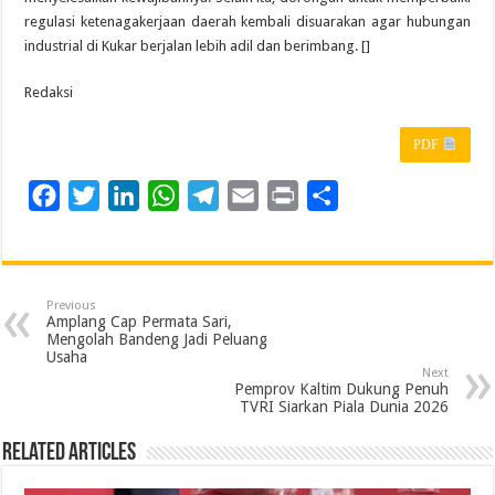
regulasi ketenagakerjaan daerah kembali disuarakan agar hubungan
industrial di Kukar berjalan lebih adil dan berimbang. []
Redaksi
PDF
F
T
L
W
T
E
P
S
a
w
i
h
e
m
r
h
c
i
n
a
l
a
i
a
e
t
k
t
e
i
n
r
Previous
b
t
e
s
g
l
t
e
Amplang Cap Permata Sari,
Mengolah Bandeng Jadi Peluang
o
e
d
A
r
Usaha
Next
o
r
I
p
a
Pemprov Kaltim Dukung Penuh
TVRI Siarkan Piala Dunia 2026
k
n
p
m
Related Articles