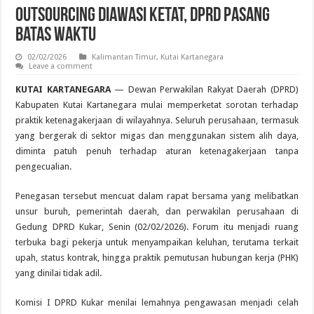
Outsourcing Diawasi Ketat, DPRD Pasang
Batas Waktu
02/02/2026
Kalimantan Timur
,
Kutai Kartanegara
Leave a comment
KUTAI KARTANEGARA
— Dewan Perwakilan Rakyat Daerah (DPRD)
Kabupaten Kutai Kartanegara mulai memperketat sorotan terhadap
praktik ketenagakerjaan di wilayahnya. Seluruh perusahaan, termasuk
yang bergerak di sektor migas dan menggunakan sistem alih daya,
diminta patuh penuh terhadap aturan ketenagakerjaan tanpa
pengecualian.
Penegasan tersebut mencuat dalam rapat bersama yang melibatkan
unsur buruh, pemerintah daerah, dan perwakilan perusahaan di
Gedung DPRD Kukar, Senin (02/02/2026). Forum itu menjadi ruang
terbuka bagi pekerja untuk menyampaikan keluhan, terutama terkait
upah, status kontrak, hingga praktik pemutusan hubungan kerja (PHK)
yang dinilai tidak adil.
Komisi I DPRD Kukar menilai lemahnya pengawasan menjadi celah