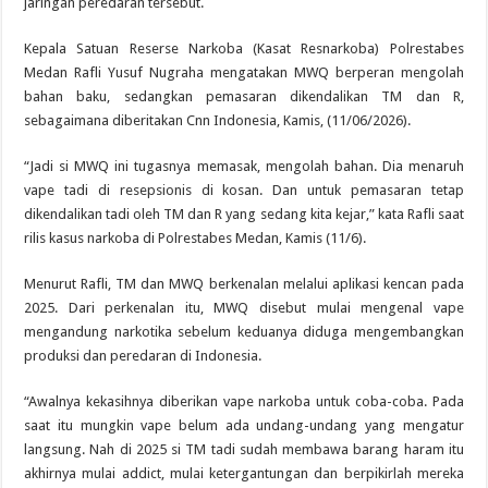
jaringan peredaran tersebut.
Kepala Satuan Reserse Narkoba (Kasat Resnarkoba) Polrestabes
Medan Rafli Yusuf Nugraha mengatakan MWQ berperan mengolah
bahan baku, sedangkan pemasaran dikendalikan TM dan R,
sebagaimana diberitakan Cnn Indonesia, Kamis, (11/06/2026).
“Jadi si MWQ ini tugasnya memasak, mengolah bahan. Dia menaruh
vape tadi di resepsionis di kosan. Dan untuk pemasaran tetap
dikendalikan tadi oleh TM dan R yang sedang kita kejar,” kata Rafli saat
rilis kasus narkoba di Polrestabes Medan, Kamis (11/6).
Menurut Rafli, TM dan MWQ berkenalan melalui aplikasi kencan pada
2025. Dari perkenalan itu, MWQ disebut mulai mengenal vape
mengandung narkotika sebelum keduanya diduga mengembangkan
produksi dan peredaran di Indonesia.
“Awalnya kekasihnya diberikan vape narkoba untuk coba-coba. Pada
saat itu mungkin vape belum ada undang-undang yang mengatur
langsung. Nah di 2025 si TM tadi sudah membawa barang haram itu
akhirnya mulai addict, mulai ketergantungan dan berpikirlah mereka