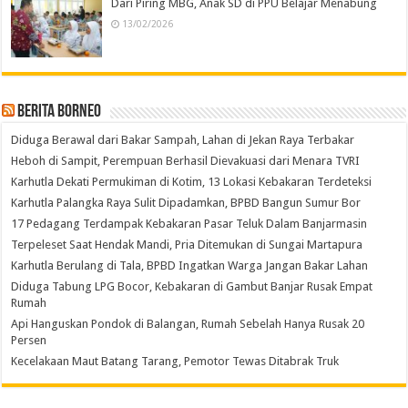
Dari Piring MBG, Anak SD di PPU Belajar Menabung
13/02/2026
Berita Borneo
Diduga Berawal dari Bakar Sampah, Lahan di Jekan Raya Terbakar
Heboh di Sampit, Perempuan Berhasil Dievakuasi dari Menara TVRI
Karhutla Dekati Permukiman di Kotim, 13 Lokasi Kebakaran Terdeteksi
Karhutla Palangka Raya Sulit Dipadamkan, BPBD Bangun Sumur Bor
17 Pedagang Terdampak Kebakaran Pasar Teluk Dalam Banjarmasin
Terpeleset Saat Hendak Mandi, Pria Ditemukan di Sungai Martapura
Karhutla Berulang di Tala, BPBD Ingatkan Warga Jangan Bakar Lahan
Diduga Tabung LPG Bocor, Kebakaran di Gambut Banjar Rusak Empat
Rumah
Api Hanguskan Pondok di Balangan, Rumah Sebelah Hanya Rusak 20
Persen
Kecelakaan Maut Batang Tarang, Pemotor Tewas Ditabrak Truk