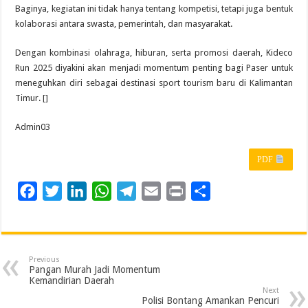
Baginya, kegiatan ini tidak hanya tentang kompetisi, tetapi juga bentuk
kolaborasi antara swasta, pemerintah, dan masyarakat.
Dengan kombinasi olahraga, hiburan, serta promosi daerah, Kideco
Run 2025 diyakini akan menjadi momentum penting bagi Paser untuk
meneguhkan diri sebagai destinasi sport tourism baru di Kalimantan
Timur. []
Admin03
PDF
F
T
L
W
T
E
P
S
a
w
i
h
e
m
r
h
c
i
n
a
l
a
i
a
e
t
k
t
e
i
n
r
Previous
b
t
e
s
g
l
t
e
Pangan Murah Jadi Momentum
Kemandirian Daerah
o
e
d
A
r
Next
Polisi Bontang Amankan Pencuri
o
r
I
p
a