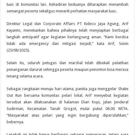
luas di komunitas lari. Kehadiran keduanya diharapkan menambah
semangat peserta sekaligus menarik perhatian masyarakat luas.
Direktur Legal dan Corporate Affairs PT Kideco Jaya Agung, Arif
Kayanto, menekankan bahwa pihaknya telah menyiapkan berbagai
langkah antisipatif agar kegiatan berlangsung aman. “Kami berdoa
tidak ada emergency dan mitigasi terjadi,” kata Arif, Senin
(25/08/2025).
Selain itu, seluruh petugas dan marshal telah dibekali pelatihan
penanganan darurat sehingga peserta maupun penonton bisa merasa
tenang selama acara.
Sebagai rangkaian menuju hari utama, panitia juga menggelar Shake
Out Run bersama komunitas pelari lokal. Arif menyebut kegiatan
tersebut akan dilaksanakan di halaman Diari Kopi, Jalan Jenderal
Sudirman, Kecamatan Tanah Grogot, mulai pukul 06.00 WITA.
“Masyarakat atau pelari yang ingin bergabung dipersilahkan,”
bebernya.
Langkah ini tidak hanya berfungsi sebagai pemanasan, tetapi juga