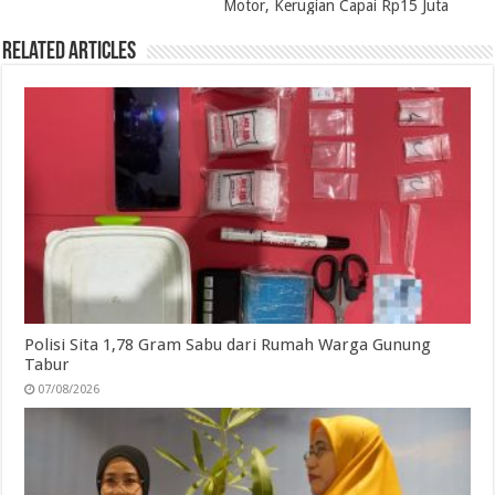
Motor, Kerugian Capai Rp15 Juta
k
n
p
m
Related Articles
Polisi Sita 1,78 Gram Sabu dari Rumah Warga Gunung
Tabur
07/08/2026