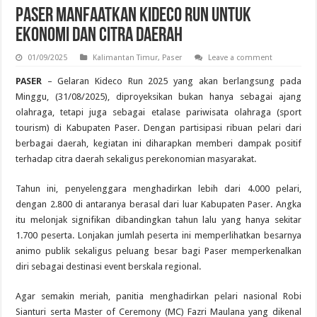
Paser Manfaatkan Kideco Run untuk
Ekonomi dan Citra Daerah
01/09/2025
Kalimantan Timur
,
Paser
Leave a comment
PASER
– Gelaran Kideco Run 2025 yang akan berlangsung pada
Minggu, (31/08/2025), diproyeksikan bukan hanya sebagai ajang
olahraga, tetapi juga sebagai etalase pariwisata olahraga (sport
tourism) di Kabupaten Paser. Dengan partisipasi ribuan pelari dari
berbagai daerah, kegiatan ini diharapkan memberi dampak positif
terhadap citra daerah sekaligus perekonomian masyarakat.
Tahun ini, penyelenggara menghadirkan lebih dari 4.000 pelari,
dengan 2.800 di antaranya berasal dari luar Kabupaten Paser. Angka
itu melonjak signifikan dibandingkan tahun lalu yang hanya sekitar
1.700 peserta. Lonjakan jumlah peserta ini memperlihatkan besarnya
animo publik sekaligus peluang besar bagi Paser memperkenalkan
diri sebagai destinasi event berskala regional.
Agar semakin meriah, panitia menghadirkan pelari nasional Robi
Sianturi serta Master of Ceremony (MC) Fazri Maulana yang dikenal