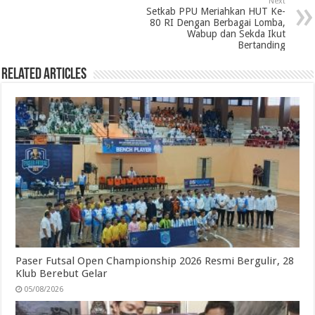
Next
Setkab PPU Meriahkan HUT Ke-
k
n
p
m
80 RI Dengan Berbagai Lomba,
Wabup dan Sekda Ikut
Bertanding
Related Articles
Paser Futsal Open Championship 2026 Resmi Bergulir, 28
Klub Berebut Gelar
05/08/2026