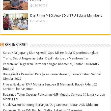
22/02/2026
Dari Piring MBG, Anak SD di PPU Belajar Menabung
13/02/2026
Berita Borneo
Korut Nilai Jepang Kian Agresif, Opsi Militer Mulai Dipertimbangkan
Trump Sebut Negosiasi Lebih Dipilih daripada Membom Iran
Pezeshkian Tegaskan Harmoni dengan Khamenei, Bantah Isu Konflik
Internal
Bougainville Resmikan Peta Jalan Kemerdekaan, Pemerintahan Sendiri
Dimulai 2027
Proses Evakuasi KMP Mutiara Sentosa II Memasuki Babak Akhir, 62
Korban Tiba Selamat
Basarnas Tutup Operasi Pencarian KMP Mutiara Sentosa II, Lima Korban
Meninggal
Sidak Walkot Bandung Berlanjut, Dugaan Keterlibatan ASN Didalami
Kemnaker Buka PVN Batch 4, Daftar Sebelum 12 Agustus