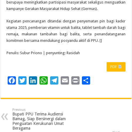
berupaya meningkatkan partisipasi masyarakat sekaligus menguatkan
kampanye Gerakan Masyarakat Hidup Sehat (Germas).
Kegiatan pencanangan ditandai dengan penyematan pin bagi kader
utama 2025, pemberian vitamin untuk balita, tablet tambah darah bagi
remaja, makanan tambahan bagi balita, serta penandatanganan
komitmen bersama mendukung posyandu aktif di PPU. []
Penulis: Subur Priono | penyunting: Rasidah
PDF
F
T
L
W
T
E
P
S
a
w
i
h
e
m
r
h
c
i
n
a
l
a
i
a
e
t
k
t
e
i
n
r
Previous
b
t
e
s
g
l
t
e
Bupati PPU Terima Audiensi
Bamag, Siap Bersinergi dalam
o
e
d
A
r
Penguatan Kerukunan Umat
Beragama
o
r
I
p
a