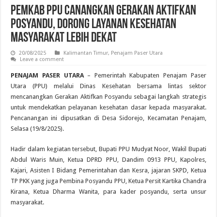
Pemkab PPU Canangkan Gerakan Aktifkan
Posyandu, Dorong Layanan Kesehatan
Masyarakat Lebih Dekat
20/08/2025
Kalimantan Timur
,
Penajam Paser Utara
Leave a comment
PENAJAM PASER UTARA
– Pemerintah Kabupaten Penajam Paser
Utara (PPU) melalui Dinas Kesehatan bersama lintas sektor
mencanangkan Gerakan Aktifkan Posyandu sebagai langkah strategis
untuk mendekatkan pelayanan kesehatan dasar kepada masyarakat.
Pencanangan ini dipusatkan di Desa Sidorejo, Kecamatan Penajam,
Selasa (19/8/2025).
Hadir dalam kegiatan tersebut, Bupati PPU Mudyat Noor, Wakil Bupati
Abdul Waris Muin, Ketua DPRD PPU, Dandim 0913 PPU, Kapolres,
Kajari, Asisten I Bidang Pemerintahan dan Kesra, jajaran SKPD, Ketua
TP PKK yang juga Pembina Posyandu PPU, Ketua Persit Kartika Chandra
Kirana, Ketua Dharma Wanita, para kader posyandu, serta unsur
masyarakat.