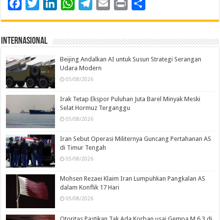
Facebook
Twitter
LinkedIn
WhatsApp
Telegram
Email
Print
Share
Internasional
Beijing Andalkan AI untuk Susun Strategi Serangan
Udara Modern
05/08/2026
Irak Tetap Ekspor Puluhan Juta Barel Minyak Meski
Selat Hormuz Terganggu
05/08/2026
Iran Sebut Operasi Militernya Guncang Pertahanan AS
di Timur Tengah
05/08/2026
Mohsen Rezaei Klaim Iran Lumpuhkan Pangkalan AS
dalam Konflik 17 Hari
05/08/2026
Otoritas Pastikan Tak Ada Korban usai Gempa M 6,3 di