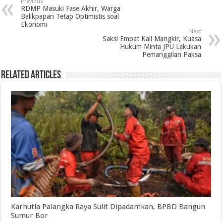
Previous
b
t
e
s
g
l
t
e
RDMP Masuki Fase Akhir, Warga
Balikpapan Tetap Optimistis soal
o
e
d
A
r
Ekonomi
Next
o
r
I
p
a
Saksi Empat Kali Mangkir, Kuasa
Hukum Minta JPU Lakukan
k
n
p
m
Pemanggilan Paksa
Related Articles
Karhutla Palangka Raya Sulit Dipadamkan, BPBD Bangun
Sumur Bor