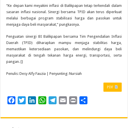
“Ke depan kami meyakini inflasi di Balikpapan tetap terkendali dalam
sasaran inflasi nasional. Sinergi bersama TPID akan terus diperkuat
melalui berbagai program stabilisasi harga dan pasokan untuk
menjaga daya beli masyarakat,” pungkasnya.
Penguatan sinergi BI Balikpapan bersama Tim Pengendalian Inflasi
Daerah (TPID) diharapkan mampu menjaga stabilitas harga,
memastikan ketersediaan pasokan, dan melindungi daya beli
masyarakat di tengah tekanan harga energi, transportasi, serta
pangan. []
Penulis: Desy Alfy Fauzia | Penyunting: Nursiah
PDF
F
T
L
W
T
E
P
S
a
w
i
h
e
m
r
h
c
i
n
a
l
a
i
a
e
t
k
t
e
i
n
r