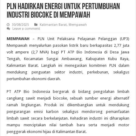
PLN Hadirkan Energi untuk Pertumbuhan
Industri Biocoke di Mempawah
30/08/2025
Kalimantan Barat
,
Mempawah
Leave a comment
MEMPAWAH
– PLN Unit Pelaksana Pelayanan Pelanggan (UP3)
Mempawah menyalurkan pasokan listrik baru berkapasitas 2,77 juta
volt ampere (2,7 MVA) bagi PT ATP Bio Indonesia di Desa Jawa
Tengah, Kecamatan Sungai Ambawang, Kabupaten Kubu Raya,
Kalimantan Barat. Langkah ini menegaskan komitmen PLN dalam
mendukung penguatan sektor industri, perkebunan, sekaligus
pertumbuhan ekonomi daerah.
PT ATP Bio Indonesia bergerak di bidang pengolahan limbah
cangkang sawit menjadi biocoke, sebuah sumber energi alternatif
ramah lingkungan. Produk ini dikembangkan untuk mendukung
pengurangan emisi karbon sekaligus mendorong pemanfaatan
limbah sawit secara berkelanjutan. Kehadiran industri ini diharapkan
mampu menciptakan nilai tambah baru serta menjadi motor
penggerak ekonomi hijau di Kalimantan Barat.