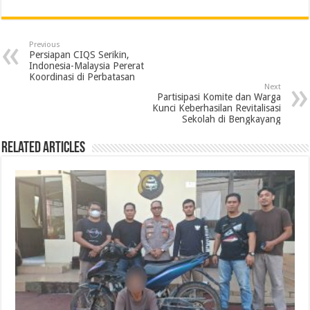
c
i
n
a
l
a
i
a
e
t
k
t
e
i
n
r
Previous
b
t
e
s
g
l
t
e
Persiapan CIQS Serikin,
Indonesia-Malaysia Pererat
o
e
d
A
r
Koordinasi di Perbatasan
Next
o
r
I
p
a
Partisipasi Komite dan Warga
Kunci Keberhasilan Revitalisasi
k
n
p
m
Sekolah di Bengkayang
Related Articles