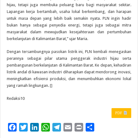
hijau, tetapi juga membuka peluang baru bagi masyarakat sekitar.
Lapangan kerja bertambah, usaha lokal berkembang, dan harapan
untuk masa depan yang lebih baik semakin nyata. PLN ingin hadir
bukan hanya sebagai penyedia energi, tetapi juga sebagai mitra
masyarakat dalam mewujudkan kesejahteraan dan pertumbuhan
berkelanjutan di Kalimantan Barat,” ujar Maria.
Dengan tersambungnya pasokan listrik ini, PLN kembali menegaskan
perannya sebagai pilar utama penggerak industri hijau serta
pembangunan berkelanjutan di Kalimantan Barat. Ke depan, kehadiran
listrik andal di kawasan industri diharapkan dapat mendorong inovasi,
meningkatkan efisiensi produksi, dan menumbuhkan ekonomi lokal
yang ramah lingkungan. []
Redaksi10
PDF
F
T
L
W
T
E
P
S
a
w
i
h
e
m
r
h