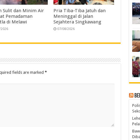
 Sulit dan Minim Air
Pria Tiba-Tiba Jatuh dan
at Pemadaman
Meninggal di Jalan
tla di Melawi
Sejahtera Singkawang
/2026
07/08/2026
quired fields are marked
*
Be
Poli
Seko
Lehe
Pela
Bawa
Diba