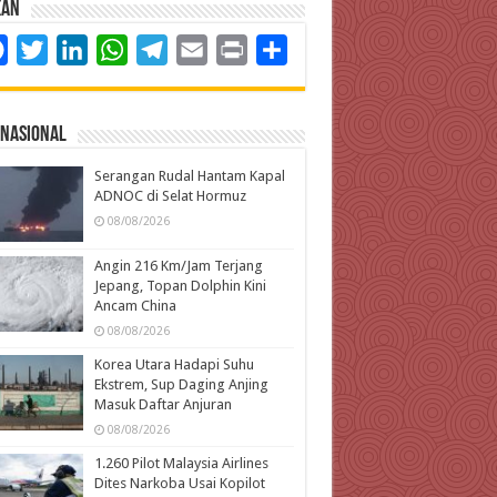
kan
Facebook
Twitter
LinkedIn
WhatsApp
Telegram
Email
Print
Share
rnasional
Serangan Rudal Hantam Kapal
ADNOC di Selat Hormuz
08/08/2026
Angin 216 Km/Jam Terjang
Jepang, Topan Dolphin Kini
Ancam China
08/08/2026
Korea Utara Hadapi Suhu
Ekstrem, Sup Daging Anjing
Masuk Daftar Anjuran
08/08/2026
1.260 Pilot Malaysia Airlines
Dites Narkoba Usai Kopilot