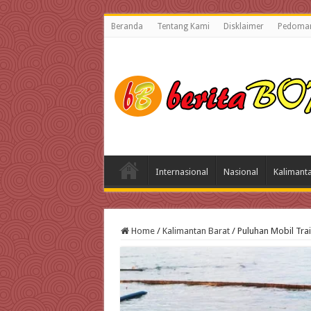
Beranda
Tentang Kami
Disklaimer
Pedoman
Internasional
Nasional
Kalimant
Home
/
Kalimantan Barat
/
Puluhan Mobil Tra