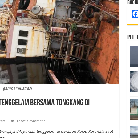
Bagi
Inte
gambar ilustrasi
 Tenggelam Bersama Tongkang di
tara
Leave a comment
riwijaya dilaporkan tenggelam di perairan Pulau Karimata saat