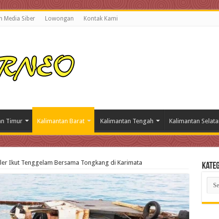
 Media Siber
Lowongan
Kontak Kami
an Timur
Kalimantan Barat
Kalimantan Tengah
Kalimantan Selata
iler Ikut Tenggelam Bersama Tongkang di Karimata
Kateg
Kate
Beri