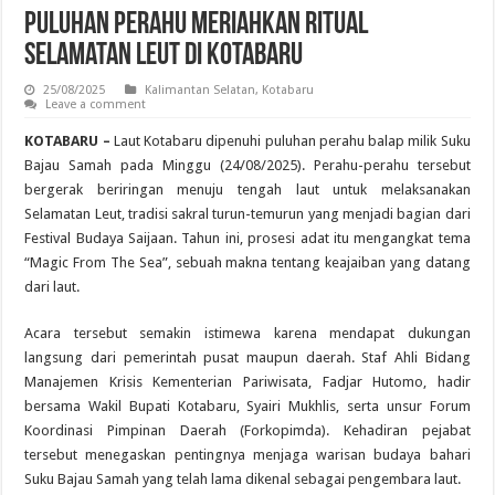
Puluhan Perahu Meriahkan Ritual
Selamatan Leut di Kotabaru
25/08/2025
Kalimantan Selatan
,
Kotabaru
Leave a comment
KOTABARU –
Laut Kotabaru dipenuhi puluhan perahu balap milik Suku
Bajau Samah pada Minggu (24/08/2025). Perahu-perahu tersebut
bergerak beriringan menuju tengah laut untuk melaksanakan
Selamatan Leut, tradisi sakral turun-temurun yang menjadi bagian dari
Festival Budaya Saijaan. Tahun ini, prosesi adat itu mengangkat tema
“Magic From The Sea”, sebuah makna tentang keajaiban yang datang
dari laut.
Acara tersebut semakin istimewa karena mendapat dukungan
langsung dari pemerintah pusat maupun daerah. Staf Ahli Bidang
Manajemen Krisis Kementerian Pariwisata, Fadjar Hutomo, hadir
bersama Wakil Bupati Kotabaru, Syairi Mukhlis, serta unsur Forum
Koordinasi Pimpinan Daerah (Forkopimda). Kehadiran pejabat
tersebut menegaskan pentingnya menjaga warisan budaya bahari
Suku Bajau Samah yang telah lama dikenal sebagai pengembara laut.