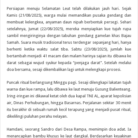
Persiapan menuju Selamatan Leut telah dilakukan jauh hari. Sejak
Kamis (21/08/2025), warga mulai memandikan pusaka gendang dan
membuat kelengkea, anyaman daun nipah berbentuk persegi. Sehari
setelahnya, Jumat (22/08/2025), mereka menyiapkan kue tujuh rupa
sambil mengiringinya dengan tabuhan gendang gamelan khas Bajau
Samah. Suara musik tradisional terus terdengar sepanjang hari, hanya
berhenti ketika waktu salat tiba. Sabtu (23/08/2025), jumlah kue
bertambah menjadi 41 macam dan malam harinya sajian itu dibawa ke
darat sebagai wujud syukur kepada “penjaga darat”. Setelah melalui
doa bersama, sesaji dikembalikan lagi untuk melengkapi prosesi.
Puncak ritual berlangsung Minggu pagi. Sesaji dilengkapi lakatan tujuh
warna dan kue rampa, lalu dibawa ke laut menuju Gusung Balienteang.
Iring-iringan ini dikawal ketat oleh dua kapal TNI AL, aparat kepolisian
air, Dinas Perhubungan, hingga Basarnas. Perjalanan sekitar 30 menit
itu berakhir di sebuah rumah kecil terapung yang menjadi pusat ritual,
dikelilingi puluhan perahu nelayan.
Hamdani, seorang Sandro dari Desa Rampa, memimpin doa adat. Ia
menancapkan bambu khusus ke laut dangkal. Berdasarkan keyakinan