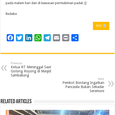
pada malam hari dan di kawasan permukiman padat. []
Redaksi
PDF
F
T
L
W
T
E
P
S
a
w
i
h
e
m
r
h
c
i
n
a
l
a
i
a
e
t
k
t
e
i
n
r
Previous
b
t
e
s
g
l
t
e
Ketua RT Meninggal Saat
Gotong Royong di Masjid
o
e
d
A
r
Sambaliung
Next
o
r
I
p
a
Pemkot Bontang Ingatkan
Pancasila Bukan Sekadar
k
n
p
m
Seremoni
Related Articles