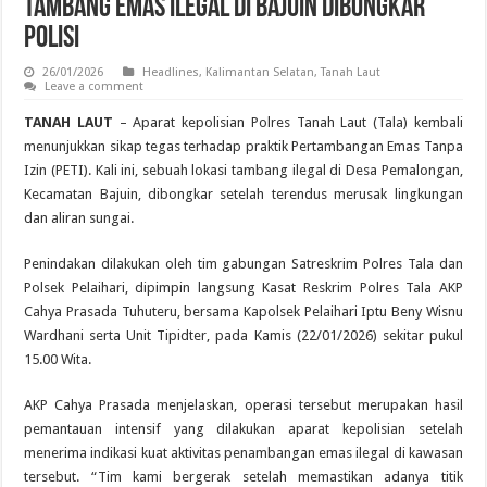
Tambang Emas Ilegal di Bajuin Dibongkar
Polisi
26/01/2026
Headlines
,
Kalimantan Selatan
,
Tanah Laut
Leave a comment
TANAH LAUT
– Aparat kepolisian Polres Tanah Laut (Tala) kembali
menunjukkan sikap tegas terhadap praktik Pertambangan Emas Tanpa
Izin (PETI). Kali ini, sebuah lokasi tambang ilegal di Desa Pemalongan,
Kecamatan Bajuin, dibongkar setelah terendus merusak lingkungan
dan aliran sungai.
Penindakan dilakukan oleh tim gabungan Satreskrim Polres Tala dan
Polsek Pelaihari, dipimpin langsung Kasat Reskrim Polres Tala AKP
Cahya Prasada Tuhuteru, bersama Kapolsek Pelaihari Iptu Beny Wisnu
Wardhani serta Unit Tipidter, pada Kamis (22/01/2026) sekitar pukul
15.00 Wita.
AKP Cahya Prasada menjelaskan, operasi tersebut merupakan hasil
pemantauan intensif yang dilakukan aparat kepolisian setelah
menerima indikasi kuat aktivitas penambangan emas ilegal di kawasan
tersebut. “Tim kami bergerak setelah memastikan adanya titik