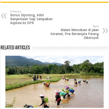
c
i
n
a
l
a
i
a
e
t
k
t
e
i
n
r
Previous
b
t
e
s
g
l
t
e
Bonus Dipotong, Atlet
Banjarmasin Siap Sampaikan
o
e
d
A
r
Aspirasi ke DPR
Next
o
r
I
p
a
Malam Mencekam di Jalan
Keramat, Pria Bersenjata Parang
k
n
p
m
Dikeroyok
Related Articles