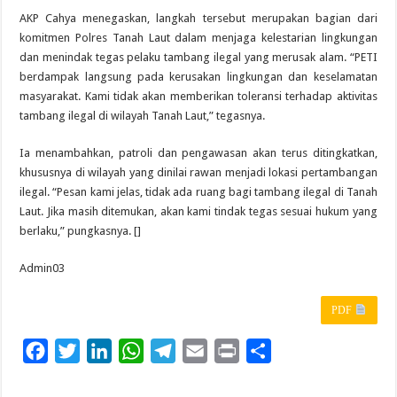
AKP Cahya menegaskan, langkah tersebut merupakan bagian dari
komitmen Polres Tanah Laut dalam menjaga kelestarian lingkungan
dan menindak tegas pelaku tambang ilegal yang merusak alam. “PETI
berdampak langsung pada kerusakan lingkungan dan keselamatan
masyarakat. Kami tidak akan memberikan toleransi terhadap aktivitas
tambang ilegal di wilayah Tanah Laut,” tegasnya.
Ia menambahkan, patroli dan pengawasan akan terus ditingkatkan,
khususnya di wilayah yang dinilai rawan menjadi lokasi pertambangan
ilegal. “Pesan kami jelas, tidak ada ruang bagi tambang ilegal di Tanah
Laut. Jika masih ditemukan, akan kami tindak tegas sesuai hukum yang
berlaku,” pungkasnya. []
Admin03
PDF
F
T
L
W
T
E
P
S
a
w
i
h
e
m
r
h