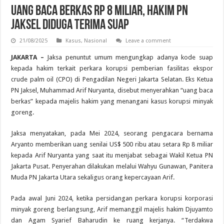
Uang Baca Berkas Rp 8 Miliar, Hakim PN
Jaksel Diduga Terima Suap
21/08/2025
Kasus
,
Nasional
Leave a comment
JAKARTA –
Jaksa penuntut umum mengungkap adanya kode suap
kepada hakim terkait perkara korupsi pemberian fasilitas ekspor
crude palm oil (CPO) di Pengadilan Negeri Jakarta Selatan. Eks Ketua
PN Jaksel, Muhammad Arif Nuryanta, disebut menyerahkan “uang baca
berkas” kepada majelis hakim yang menangani kasus korupsi minyak
goreng.
Jaksa menyatakan, pada Mei 2024, seorang pengacara bernama
Aryanto memberikan uang senilai US$ 500 ribu atau setara Rp 8 miliar
kepada Arif Nuryanta yang saat itu menjabat sebagai Wakil Ketua PN
Jakarta Pusat. Penyerahan dilakukan melalui Wahyu Gunawan, Panitera
Muda PN Jakarta Utara sekaligus orang kepercayaan Arif.
Pada awal Juni 2024, ketika persidangan perkara korupsi korporasi
minyak goreng berlangsung, Arif memanggil majelis hakim Djuyamto
dan Agam Syarief Baharudin ke ruang kerjanya. “Terdakwa