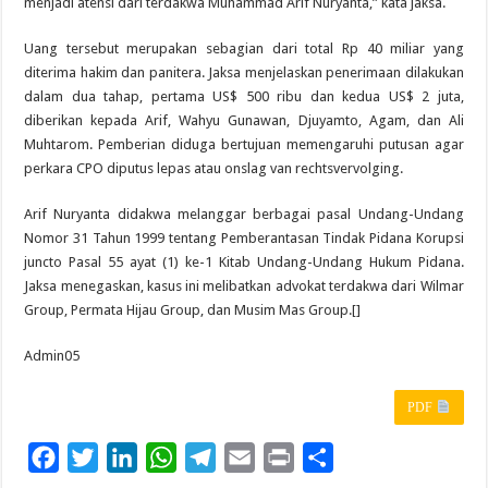
menjadi atensi dari terdakwa Muhammad Arif Nuryanta,” kata jaksa.
Uang tersebut merupakan sebagian dari total Rp 40 miliar yang
diterima hakim dan panitera. Jaksa menjelaskan penerimaan dilakukan
dalam dua tahap, pertama US$ 500 ribu dan kedua US$ 2 juta,
diberikan kepada Arif, Wahyu Gunawan, Djuyamto, Agam, dan Ali
Muhtarom. Pemberian diduga bertujuan memengaruhi putusan agar
perkara CPO diputus lepas atau onslag van rechtsvervolging.
Arif Nuryanta didakwa melanggar berbagai pasal Undang-Undang
Nomor 31 Tahun 1999 tentang Pemberantasan Tindak Pidana Korupsi
juncto Pasal 55 ayat (1) ke-1 Kitab Undang-Undang Hukum Pidana.
Jaksa menegaskan, kasus ini melibatkan advokat terdakwa dari Wilmar
Group, Permata Hijau Group, dan Musim Mas Group.[]
Admin05
PDF
F
T
L
W
T
E
P
S
a
w
i
h
e
m
r
h