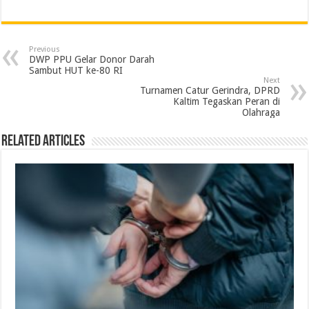
c
i
n
a
l
a
i
a
e
t
k
t
e
i
n
r
Previous
b
t
e
s
g
l
t
e
DWP PPU Gelar Donor Darah
Sambut HUT ke-80 RI
o
e
d
A
r
Next
Turnamen Catur Gerindra, DPRD
o
r
I
p
a
Kaltim Tegaskan Peran di
Olahraga
k
n
p
m
Related Articles