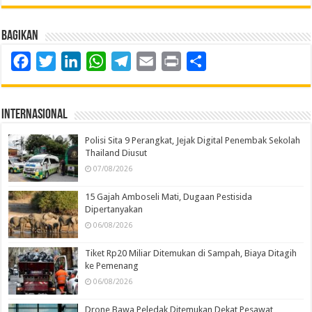
Bagikan
Facebook
Twitter
LinkedIn
WhatsApp
Telegram
Email
Print
Share
Internasional
Polisi Sita 9 Perangkat, Jejak Digital Penembak Sekolah
Thailand Diusut
07/08/2026
15 Gajah Amboseli Mati, Dugaan Pestisida
Dipertanyakan
06/08/2026
Tiket Rp20 Miliar Ditemukan di Sampah, Biaya Ditagih
ke Pemenang
06/08/2026
Drone Bawa Peledak Ditemukan Dekat Pesawat