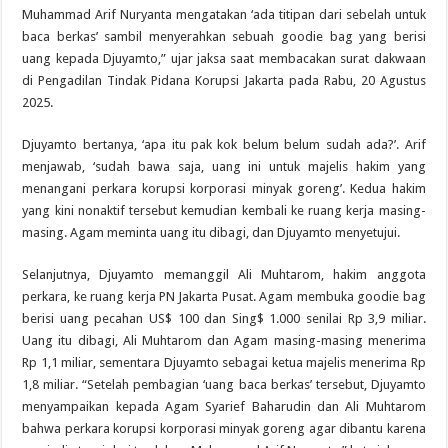
Muhammad Arif Nuryanta mengatakan ‘ada titipan dari sebelah untuk
baca berkas’ sambil menyerahkan sebuah goodie bag yang berisi
uang kepada Djuyamto,” ujar jaksa saat membacakan surat dakwaan
di Pengadilan Tindak Pidana Korupsi Jakarta pada Rabu, 20 Agustus
2025.
Djuyamto bertanya, ‘apa itu pak kok belum belum sudah ada?’. Arif
menjawab, ‘sudah bawa saja, uang ini untuk majelis hakim yang
menangani perkara korupsi korporasi minyak goreng’. Kedua hakim
yang kini nonaktif tersebut kemudian kembali ke ruang kerja masing-
masing. Agam meminta uang itu dibagi, dan Djuyamto menyetujui.
Selanjutnya, Djuyamto memanggil Ali Muhtarom, hakim anggota
perkara, ke ruang kerja PN Jakarta Pusat. Agam membuka goodie bag
berisi uang pecahan US$ 100 dan Sing$ 1.000 senilai Rp 3,9 miliar.
Uang itu dibagi, Ali Muhtarom dan Agam masing-masing menerima
Rp 1,1 miliar, sementara Djuyamto sebagai ketua majelis menerima Rp
1,8 miliar. “Setelah pembagian ‘uang baca berkas’ tersebut, Djuyamto
menyampaikan kepada Agam Syarief Baharudin dan Ali Muhtarom
bahwa perkara korupsi korporasi minyak goreng agar dibantu karena