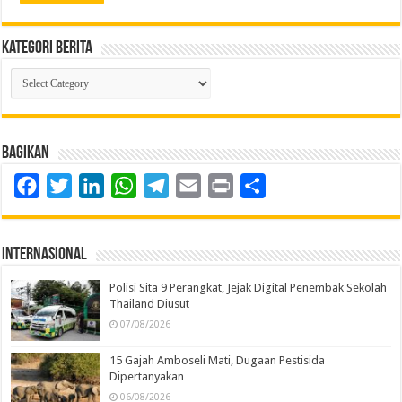
Kategori Berita
Kategori
Berita
Bagikan
Facebook
Twitter
LinkedIn
WhatsApp
Telegram
Email
Print
Share
Internasional
Polisi Sita 9 Perangkat, Jejak Digital Penembak Sekolah
Thailand Diusut
07/08/2026
15 Gajah Amboseli Mati, Dugaan Pestisida
Dipertanyakan
06/08/2026