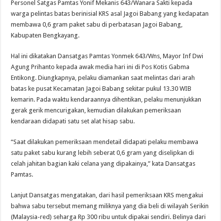
Personel Satgas Pamtas Yonif Mekanis 643/Wanara Sakti kepada
warga pelintas batas berinisial KRS asal Jagoi Babang yang kedapatan
membawa 0,6 gram paket sabu di perbatasan Jagoi Babang,
Kabupaten Bengkayang.
Hal ini dikatakan Dansatgas Pamtas Yonmek 643/Wns, Mayor Inf Dwi
Agung Prihanto kepada awak media hari ini di Pos Kotis Gabma
Entikong. Diungkapnya, pelaku diamankan saat melintas dari arah
batas ke pusat Kecamatan Jagoi Babang sekitar pukul 13.30 WIB
kemarin. Pada waktu kendaraannya dihentikan, pelaku menunjukkan
gerak gerik mencurigakan, kemudian dilakukan pemeriksaan
kendaraan didapati satu set alat hisap sabu.
“Saat dilakukan pemeriksaan mendetail didapati pelaku membawa
satu paket sabu kurang lebih seberat 0,6 gram yang diselipkan di
celah jahitan bagian kaki celana yang dipakainya,” kata Dansatgas
Pamtas.
Lanjut Dansatgas mengatakan, dari hasil pemeriksaan KRS mengakui
bahwa sabu tersebut memang miliknya yang dia beli di wilayah Serikin
(Malaysia-red) seharga Rp 300 ribu untuk dipakai sendiri. Belinya dari