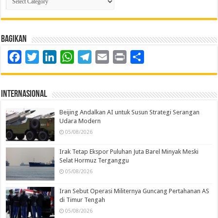
Berita
Bagikan
Facebook
Twitter
LinkedIn
WhatsApp
Telegram
Email
Print
Share
Internasional
Beijing Andalkan AI untuk Susun Strategi Serangan
Udara Modern
05/08/2026
Irak Tetap Ekspor Puluhan Juta Barel Minyak Meski
Selat Hormuz Terganggu
05/08/2026
Iran Sebut Operasi Militernya Guncang Pertahanan AS
di Timur Tengah
05/08/2026