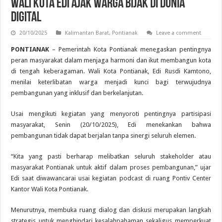
Wali Kota Edi Ajak Warga Bijak di Dunia
Digital
20/10/2025
Kalimantan Barat
,
Pontianak
Leave a comment
PONTIANAK
– Pemerintah Kota Pontianak menegaskan pentingnya
peran masyarakat dalam menjaga harmoni dan ikut membangun kota
di tengah keberagaman. Wali Kota Pontianak, Edi Rusdi Kamtono,
menilai keterlibatan warga menjadi kunci bagi terwujudnya
pembangunan yang inklusif dan berkelanjutan.
Usai mengikuti kegiatan yang menyoroti pentingnya partisipasi
masyarakat, Senin (20/10/2025), Edi menekankan bahwa
pembangunan tidak dapat berjalan tanpa sinergi seluruh elemen.
“Kita yang pasti berharap melibatkan seluruh stakeholder atau
masyarakat Pontianak untuk aktif dalam proses pembangunan,” ujar
Edi saat diwawancarai usai kegiatan podcast di ruang Pontiv Center
Kantor Wali Kota Pontianak.
Menurutnya, membuka ruang dialog dan diskusi merupakan langkah
strategis untuk menghindari kesalahpahaman sekaligus memperkuat