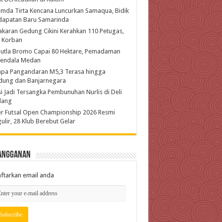
mda Tirta Kencana Luncurkan Samaqua, Bidik
dapatan Baru Samarinda
karan Gedung Cikini Kerahkan 110 Petugas,
l Korban
hutla Bromo Capai 80 Hektare, Pemadaman
kendala Medan
pa Pangandaran M5,3 Terasa hingga
dung dan Banjarnegara
si Jadi Tersangka Pembunuhan Nurlis di Deli
dang
r Futsal Open Championship 2026 Resmi
ulir, 28 Klub Berebut Gelar
angganan
ftarkan email anda