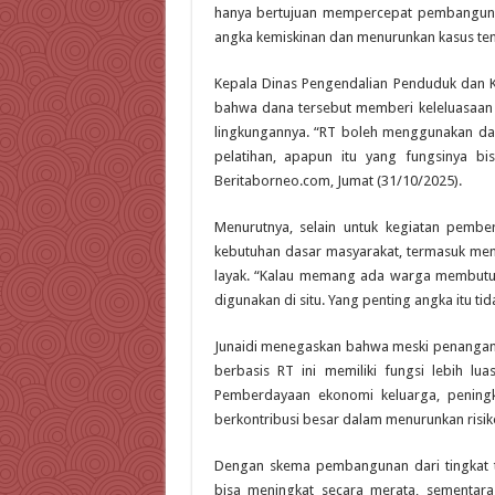
hanya bertujuan mempercepat pembangunan
angka kemiskinan dan menurunkan kasus teng
Kepala Dinas Pengendalian Penduduk dan K
bahwa dana tersebut memberi keleluasaan
lingkungannya. “RT boleh menggunakan dan
pelatihan, apapun itu yang fungsinya bi
Beritaborneo.com, Jumat (31/10/2025).
Menurutnya, selain untuk kegiatan pemb
kebutuhan dasar masyarakat, termasuk me
layak. “Kalau memang ada warga membutu
digunakan di situ. Yang penting angka itu ti
Junaidi menegaskan bahwa meski penangana
berbasis RT ini memiliki fungsi lebih lu
Pemberdayaan ekonomi keluarga, peningka
berkontribusi besar dalam menurunkan risik
Dengan skema pembangunan dari tingkat te
bisa meningkat secara merata, sementara