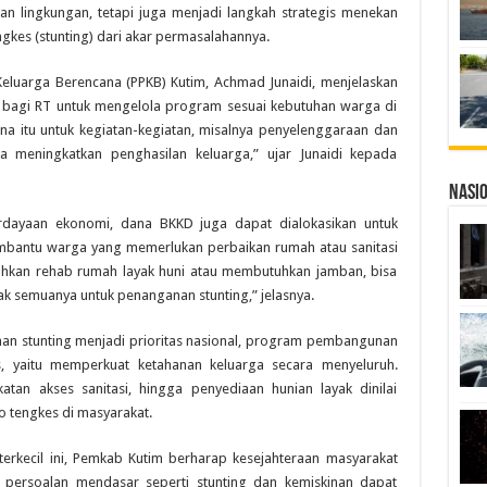
 lingkungan, tetapi juga menjadi langkah strategis menekan
kes (stunting) dari akar permasalahannya.
eluarga Berencana (PPKB) Kutim, Achmad Junaidi, menjelaskan
 bagi RT untuk mengelola program sesuai kebutuhan warga di
a itu untuk kegiatan-kegiatan, misalnya penyelenggaraan dan
sa meningkatkan penghasilan keluarga,” ujar Junaidi kepada
Nasi
erdayaan ekonomi, dana BKKD juga dapat dialokasikan untuk
mbantu warga yang memerlukan perbaikan rumah atau sanitasi
hkan rehab rumah layak huni atau membutuhkan jamban, bisa
dak semuanya untuk penanganan stunting,” jelasnya.
n stunting menjadi prioritas nasional, program pembangunan
as, yaitu memperkuat ketahanan keluarga secara menyeluruh.
tan akses sanitasi, hingga penyediaan hunian layak dinilai
o tengkes di masyarakat.
rkecil ini, Pemkab Kutim berharap kesejahteraan masyarakat
 persoalan mendasar seperti stunting dan kemiskinan dapat