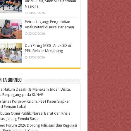
Air di Rusia, Simbol Kejantanan
Nasional
24/02/2026
Petrus Higang: Pengabdian
Anak Petani di Kursi Parlemen
22/02/2026
Dari Piring MBG, Anak SD di
PPU Belajar Menabung
13/02/2026
rita Borneo
a Hukum Desak TB Mahakam Indah Disita,
isi Berpegang pada KUHAP
r Emas Porprov Kaltim, PSSI Paser Siapkan
d Pemain Lokal
butan Opini Publik: Narasi Barat dan Krisis
isi Jelang Pemilu Rusia
eo Forum 2026 Dorong Hilirisasi dan Regulasi
t Berkeadilan di Kaltim