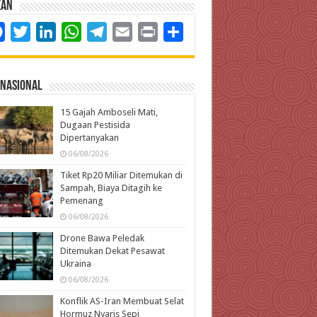
kan
Facebook
Twitter
LinkedIn
WhatsApp
Telegram
Email
Print
Share
rnasional
15 Gajah Amboseli Mati,
Dugaan Pestisida
Dipertanyakan
06/08/2026
Tiket Rp20 Miliar Ditemukan di
Sampah, Biaya Ditagih ke
Pemenang
06/08/2026
Drone Bawa Peledak
Ditemukan Dekat Pesawat
Ukraina
06/08/2026
Konflik AS-Iran Membuat Selat
Hormuz Nyaris Sepi