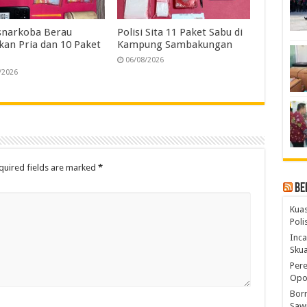
snarkoba Berau
Polisi Sita 11 Paket Sabu di
an Pria dan 10 Paket
Kampung Sambakungan
06/08/2026
/2026
quired fields are marked
*
Be
Kuas
Pol
Inca
Skua
Pere
Opos
Born
Sawi