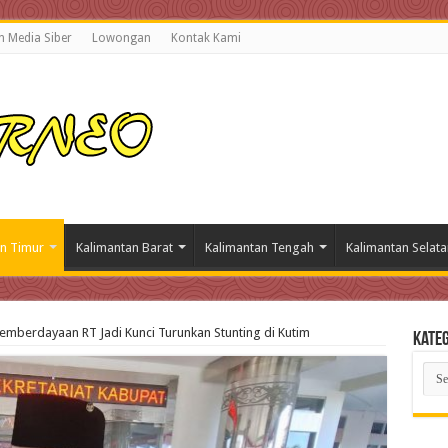
 Media Siber
Lowongan
Kontak Kami
n Timur
Kalimantan Barat
Kalimantan Tengah
Kalimantan Selata
emberdayaan RT Jadi Kunci Turunkan Stunting di Kutim
Kateg
Kate
Beri