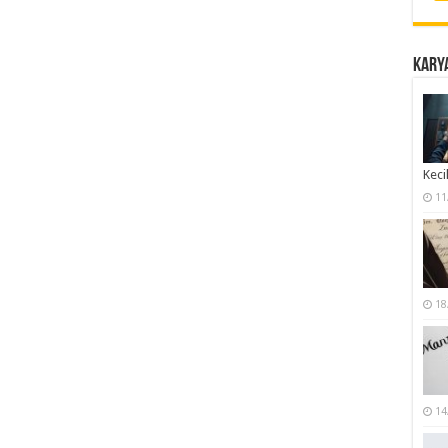
Karya
Keci
11
18
14