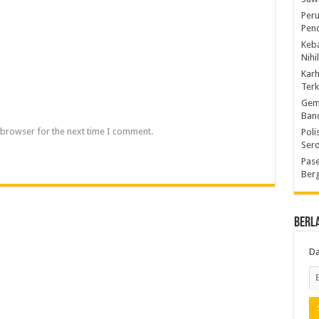
Peru
Pen
Keba
Nihi
Kar
Ter
Gem
Ban
 browser for the next time I comment.
Poli
Ser
Pase
Berg
Berl
Da