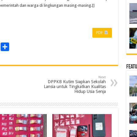
 pemerintah dan warga di lingkungan masing-masing.[]
PDF
P
S
r
h
a
Feat
n
r
Next
e
DPPKB Kutim Siapkan Sekolah
Lansia untuk Tingkatkan Kualitas
Hidup Usia Senja