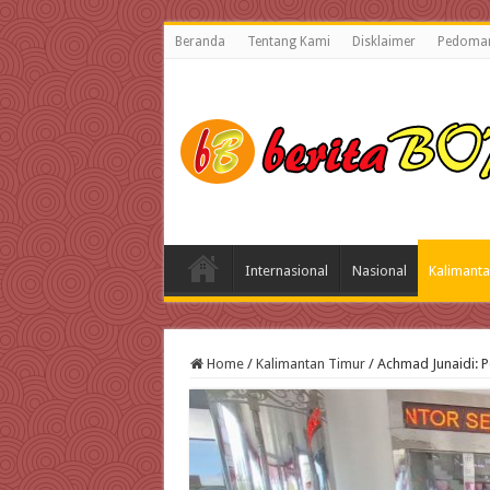
Beranda
Tentang Kami
Disklaimer
Pedoman
Internasional
Nasional
Kalimanta
Home
/
Kalimantan Timur
/
Achmad Junaidi: P