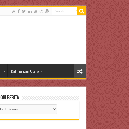
n
Kalimantan Utara
ori Berita
gori
ta