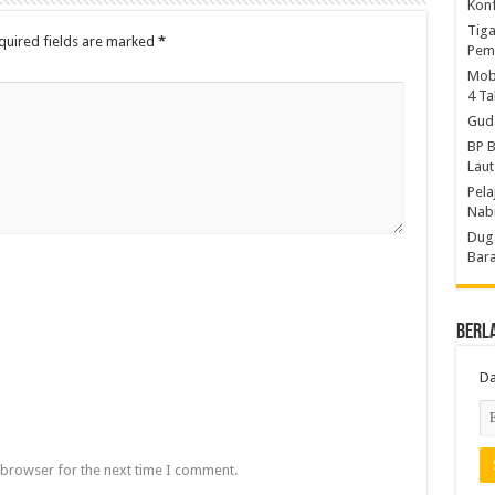
Konf
Tiga
quired fields are marked
*
Pem
Mobi
4 T
Gud
BP B
Laut
Pela
Nab
Duga
Bara
Berl
Da
 browser for the next time I comment.