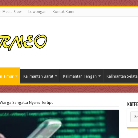
 Media Siber
Lowongan
Kontak Kami
n Timur
Kalimantan Barat
Kalimantan Tengah
Kalimantan Selata
Warga Sangatta Nyaris Tertipu
Kateg
Kate
Beri