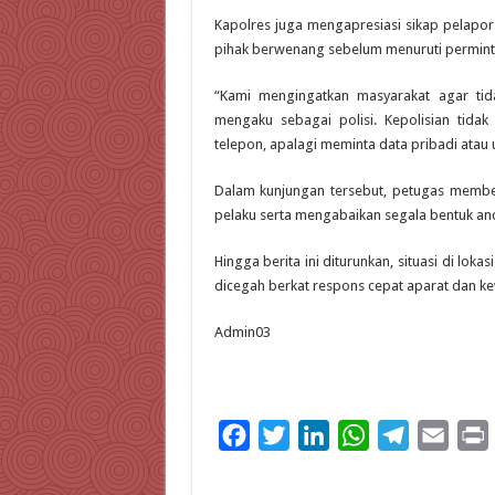
Kapolres juga mengapresiasi sikap pelapor
pihak berwenang sebelum menuruti permint
“Kami mengingatkan masyarakat agar ti
mengaku sebagai polisi. Kepolisian tid
telepon, apalagi meminta data pribadi atau 
Dalam kunjungan tersebut, petugas memb
pelaku serta mengabaikan segala bentuk anc
Hingga berita ini diturunkan, situasi di lok
dicegah berkat respons cepat aparat dan k
Admin03
F
T
L
W
T
E
a
w
i
h
e
m