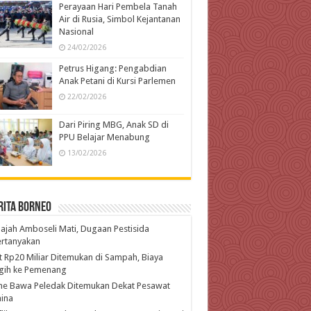
Perayaan Hari Pembela Tanah
Air di Rusia, Simbol Kejantanan
Nasional
24/02/2026
Petrus Higang: Pengabdian
Anak Petani di Kursi Parlemen
22/02/2026
Dari Piring MBG, Anak SD di
PPU Belajar Menabung
13/02/2026
rita Borneo
ajah Amboseli Mati, Dugaan Pestisida
ertanyakan
t Rp20 Miliar Ditemukan di Sampah, Biaya
gih ke Pemenang
ne Bawa Peledak Ditemukan Dekat Pesawat
ina