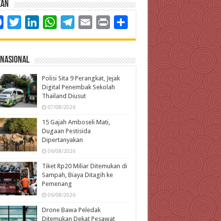
kan
Facebook
Twitter
LinkedIn
WhatsApp
Telegram
Email
Print
Share
rnasional
Polisi Sita 9 Perangkat, Jejak
Digital Penembak Sekolah
Thailand Diusut
07/08/2026
15 Gajah Amboseli Mati,
Dugaan Pestisida
Dipertanyakan
06/08/2026
Tiket Rp20 Miliar Ditemukan di
Sampah, Biaya Ditagih ke
Pemenang
06/08/2026
Drone Bawa Peledak
Ditemukan Dekat Pesawat