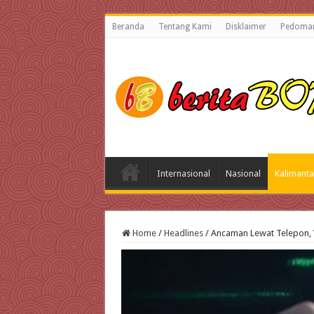
Beranda
Tentang Kami
Disklaimer
Pedoman
Internasional
Nasional
Kalimanta
Home
/
Headlines
/
Ancaman Lewat Telepon, 