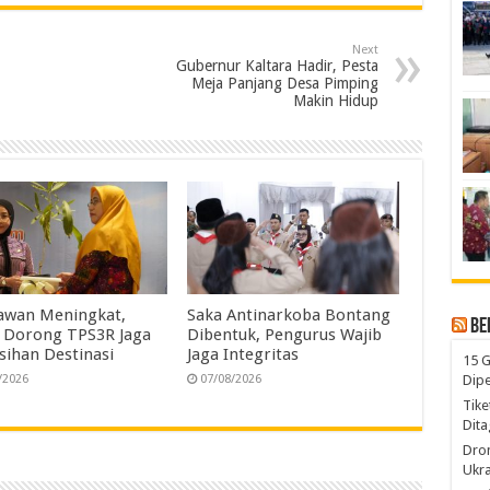
a
n
r
Next
e
Gubernur Kaltara Hadir, Pesta
Meja Panjang Desa Pimping
Makin Hidup
awan Meningkat,
Saka Antinarkoba Bontang
Be
 Dorong TPS3R Jaga
Dibentuk, Pengurus Wajib
sihan Destinasi
Jaga Integritas
15 G
Dip
/2026
07/08/2026
Tike
Dita
Dro
Ukra