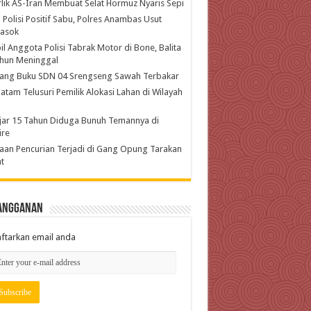
lik AS-Iran Membuat Selat Hormuz Nyaris Sepi
 Polisi Positif Sabu, Polres Anambas Usut
asok
l Anggota Polisi Tabrak Motor di Bone, Balita
ahun Meninggal
ang Buku SDN 04 Srengseng Sawah Terbakar
atam Telusuri Pemilik Alokasi Lahan di Wilayah
jar 15 Tahun Diduga Bunuh Temannya di
ire
an Pencurian Terjadi di Gang Opung Tarakan
t
angganan
ftarkan email anda