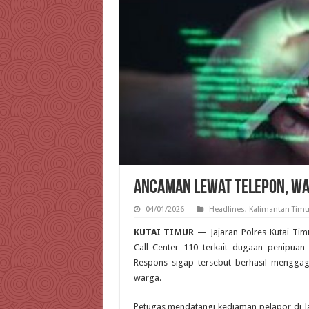
Ancaman Lewat Telepon, Wa
04/01/2026
Headlines
,
Kalimantan Timu
KUTAI TIMUR
— Jajaran Polres Kutai Tim
Call Center 110 terkait dugaan penipuan
Respons sigap tersebut berhasil menggag
warga.
Petugas mendatangi kediaman pelapor di Ja