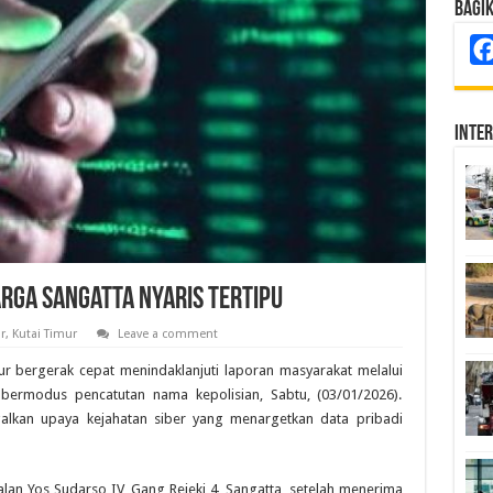
Bagi
Inte
rga Sangatta Nyaris Tertipu
r
,
Kutai Timur
Leave a comment
ur bergerak cepat menindaklanjuti laporan masyarakat melalui
 bermodus pencatutan nama kepolisian, Sabtu, (03/01/2026).
alkan upaya kejahatan siber yang menargetkan data pribadi
lan Yos Sudarso IV, Gang Rejeki 4, Sangatta, setelah menerima