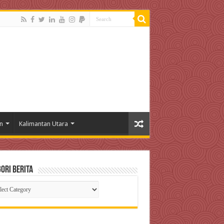
n
Kalimantan Utara
ori Berita
gori
ta