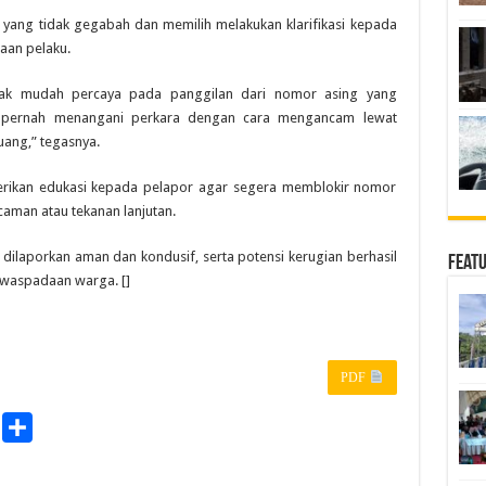
 yang tidak gegabah dan memilih melakukan klarifikasi kepada
aan pelaku.
dak mudah percaya pada panggilan dari nomor asing yang
ak pernah menangani perkara dengan cara mengancam lewat
uang,” tegasnya.
erikan edukasi kepada pelapor agar segera memblokir nomor
aman atau tekanan lanjutan.
asi dilaporkan aman dan kondusif, serta potensi kerugian berhasil
Feat
ewaspadaan warga. []
PDF
P
S
r
h