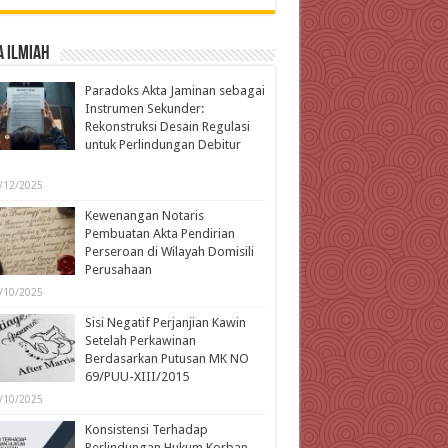
 Ilmiah
Paradoks Akta Jaminan sebagai
Instrumen Sekunder:
Rekonstruksi Desain Regulasi
untuk Perlindungan Debitur
l
/12/2025
Kewenangan Notaris
Pembuatan Akta Pendirian
Perseroan di Wilayah Domisili
Perusahaan
/10/2025
Sisi Negatif Perjanjian Kawin
Setelah Perkawinan
Berdasarkan Putusan MK NO
69/PUU-XIII/2015
/10/2025
Konsistensi Terhadap
Perlindungan Hukum Korban