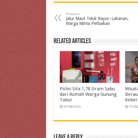
c
i
n
a
l
a
i
e
t
k
t
e
i
Previous
b
t
e
s
g
l
t
Jalur Maut Teluk Bayur–Labanan,
Warga Minta Perbaikan
o
e
d
A
r
o
r
I
p
a
Related Articles
k
n
p
m
Polisi Sita 1,78 Gram Sabu
Wisat
dari Rumah Warga Gunung
Berau
Tabur
Keber
07/08/2026
07/08
Leave a Reply