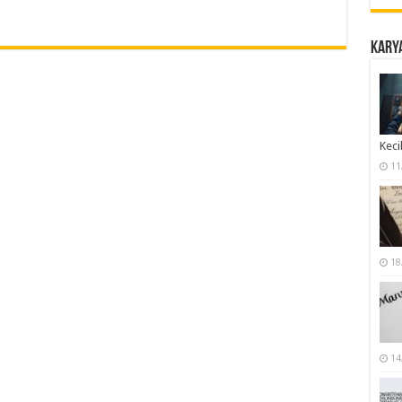
Karya
Keci
11
18
14