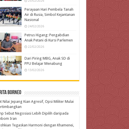
25/02/2026
Perayaan Hari Pembela Tanah
Air di Rusia, Simbol Kejantanan
Nasional
24/02/2026
Petrus Higang: Pengabdian
Anak Petani di Kursi Parlemen
22/02/2026
Dari Piring MBG, Anak SD di
PPU Belajar Menabung
13/02/2026
rita Borneo
t Nilai Jepang Kian Agresif, Opsi Militer Mulai
ertimbangkan
p Sebut Negosiasi Lebih Dipilih daripada
bom Iran
eshkian Tegaskan Harmoni dengan Khamenei,