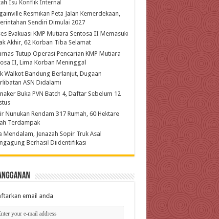
ah Isu Konflik Internal
ainville Resmikan Peta Jalan Kemerdekaan,
rintahan Sendiri Dimulai 2027
es Evakuasi KMP Mutiara Sentosa II Memasuki
k Akhir, 62 Korban Tiba Selamat
rnas Tutup Operasi Pencarian KMP Mutiara
osa II, Lima Korban Meninggal
k Walkot Bandung Berlanjut, Dugaan
rlibatan ASN Didalami
aker Buka PVN Batch 4, Daftar Sebelum 12
stus
ir Nunukan Rendam 317 Rumah, 60 Hektare
ah Terdampak
 Mendalam, Jenazah Sopir Truk Asal
ngagung Berhasil Diidentifikasi
angganan
ftarkan email anda