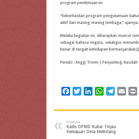
program pembinaan ini.
“Keberhasilan program pengutamaan bahas
aktif dari masing-masing lembaga,” ujarnya.
Melalui kegiatan ini, diharapkan muncul s
sebagai bahasa negara, sekaligus menum
benar di tengah kehidupan bermasyarakat.
Penulis : Anggi Triomi | Penyunting: Rasidah
F
T
L
W
T
E
a
w
i
h
e
m
c
i
n
a
l
a
i
e
t
k
t
e
i
Previous
b
t
e
s
g
l
t
Kadis DPMD Kukar Tinjau
Kemajuan Desa Melintang
o
e
d
A
r