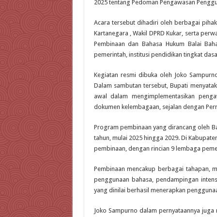
2025 tentang Pedoman Pengawasan Penggu
Acara tersebut dihadiri oleh berbagai pihak
Kartanegara , Wakil DPRD Kukar, serta perw
Pembinaan dan Bahasa Hukum Balai Bahasa
pemerintah, institusi pendidikan tingkat da
Kegiatan resmi dibuka oleh Joko Sampurn
Dalam sambutan tersebut, Bupati menyata
awal dalam mengimplementasikan penga
dokumen kelembagaan, sejalan dengan Per
Program pembinaan yang dirancang oleh Bal
tahun, mulai 2025 hingga 2029. Di Kabupate
pembinaan, dengan rincian 9 lembaga pemer
Pembinaan mencakup berbagai tahapan, mul
penggunaan bahasa, pendampingan intensi
yang dinilai berhasil menerapkan penggunaa
Joko Sampurno dalam pernyataannya juga m