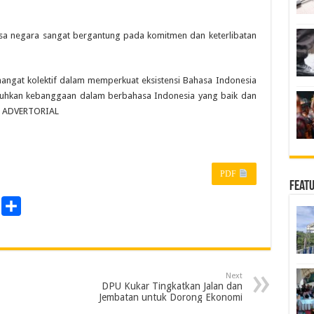
a negara sangat bergantung pada komitmen dan keterlibatan
emangat kolektif dalam memperkuat eksistensi Bahasa Indonesia
buhkan kebanggaan dalam berbahasa Indonesia yang baik dan
[] ADVERTORIAL
PDF
Feat
P
S
r
h
a
n
r
Next
e
DPU Kukar Tingkatkan Jalan dan
Jembatan untuk Dorong Ekonomi