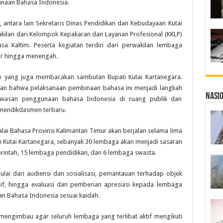
naan Bahasa Indonesia.
, antara lain Sekretaris Dinas Pendidikan dan Kebudayaan Kutai
akilan dari Kelompok Kepakaran dan Layanan Profesional (KKLP)
 Kaltim. Peserta kegiatan terdiri dari perwakilan lembaga
sar hingga menengah.
o yang juga membacakan sambutan Bupati Kutai Kartanegara.
kan bahwa pelaksanaan pembinaan bahasa ini menjadi langkah
Nasi
wasan penggunaan bahasa Indonesia di ruang publik dan
mendikdasmen terbaru.
ai Bahasa Provinsi Kalimantan Timur akan berjalan selama lima
n Kutai Kartanegara, sebanyak 30 lembaga akan menjadi sasaran
intah, 15 lembaga pendidikan, dan 6 lembaga swasta.
ai dari audiensi dan sosialisasi, pemantauan terhadap objek
f, hingga evaluasi dan pemberian apresiasi kepada lembaga
n Bahasa Indonesia sesuai kaidah.
engimbau agar seluruh lembaga yang terlibat aktif mengikuti