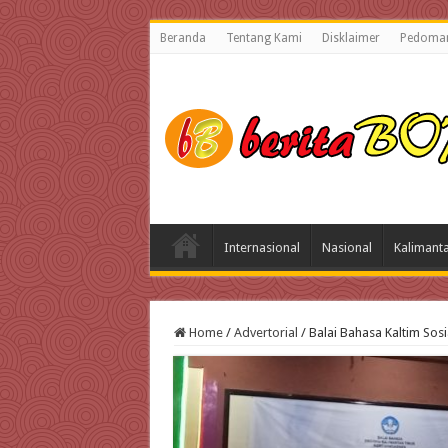
Beranda
Tentang Kami
Disklaimer
Pedoman
Internasional
Nasional
Kalimant
Home
/
Advertorial
/
Balai Bahasa Kaltim Sos