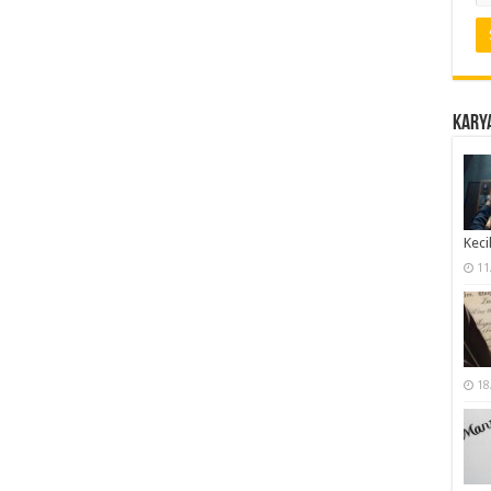
Karya
Keci
11
18