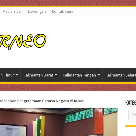
 Media Siber
Lowongan
Kontak Kami
an Timur
Kalimantan Barat
Kalimantan Tengah
Kalimantan Selat
ialisasikan Pengutamaan Bahasa Negara di Kukar
Kateg
Kate
Beri