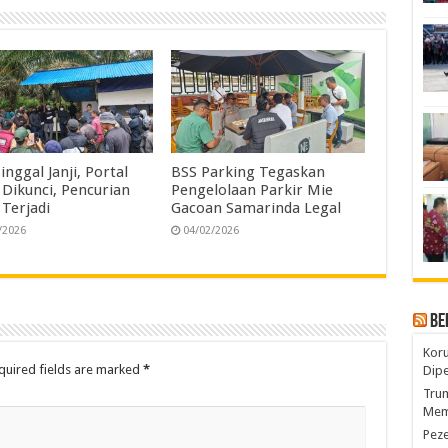
Tinggal Janji, Portal
BSS Parking Tegaskan
 Dikunci, Pencurian
Pengelolaan Parkir Mie
 Terjadi
Gacoan Samarinda Legal
/2026
04/02/2026
Be
Koru
quired fields are marked
*
Dip
Trum
Mem
Pez