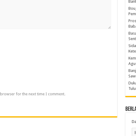
Bant
Boug
Peme
Pros
Baba
Basa
Sent
Sida
Kete
Kemn
Agu
Banj
Saw
Duka
Tulu
 browser for the next time I comment.
Berl
Da