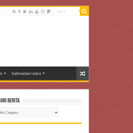
an
Kalimantan Utara
ori Berita
gori
ta