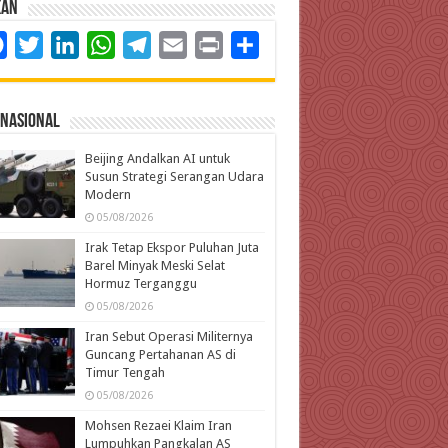
kan
Facebook
Twitter
LinkedIn
WhatsApp
Telegram
Email
Print
Share
rnasional
Beijing Andalkan AI untuk
Susun Strategi Serangan Udara
Modern
05/08/2026
Irak Tetap Ekspor Puluhan Juta
Barel Minyak Meski Selat
Hormuz Terganggu
05/08/2026
Iran Sebut Operasi Militernya
Guncang Pertahanan AS di
Timur Tengah
05/08/2026
Mohsen Rezaei Klaim Iran
Lumpuhkan Pangkalan AS