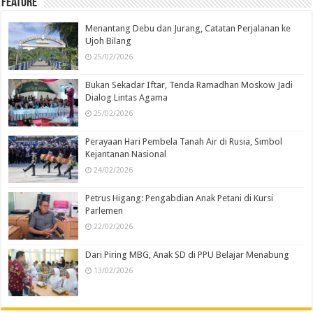
Feature
Menantang Debu dan Jurang, Catatan Perjalanan ke
Ujoh Bilang
25/02/2026
Bukan Sekadar Iftar, Tenda Ramadhan Moskow Jadi
Dialog Lintas Agama
25/02/2026
Perayaan Hari Pembela Tanah Air di Rusia, Simbol
Kejantanan Nasional
24/02/2026
Petrus Higang: Pengabdian Anak Petani di Kursi
Parlemen
22/02/2026
Dari Piring MBG, Anak SD di PPU Belajar Menabung
13/02/2026