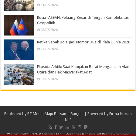
31/07/2026
Rusia–ASEAN: Peluang Besar di Tengah Kompleksitas
Geopolitik
28/07/2026
Ketika Sepak Bola Jadi Nomor Dua di Piala Dunia 2026
27/07/2026
Ekosida Arktik: Saat Kebijakan Barat Mengancam Alam
Utara dan Hak Masyarakat Adat
07/07/2026
Published by
PT Media Maju Bersama Bangsa
| Powered by
Firma Hukum
NLF
© Copyright 2026 PT Media Maju Bersama Bangsa, All Rights Reserved