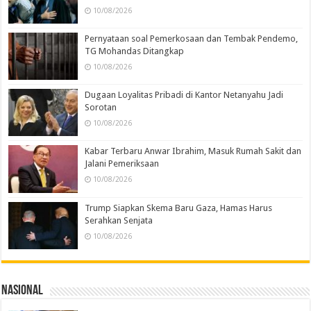
10/08/2026
Pernyataan soal Pemerkosaan dan Tembak Pendemo,
TG Mohandas Ditangkap
10/08/2026
Dugaan Loyalitas Pribadi di Kantor Netanyahu Jadi
Sorotan
10/08/2026
Kabar Terbaru Anwar Ibrahim, Masuk Rumah Sakit dan
Jalani Pemeriksaan
10/08/2026
Trump Siapkan Skema Baru Gaza, Hamas Harus
Serahkan Senjata
10/08/2026
Nasional