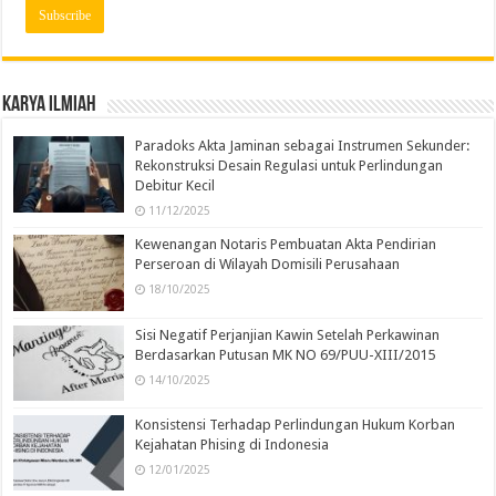
Karya Ilmiah
Paradoks Akta Jaminan sebagai Instrumen Sekunder:
Rekonstruksi Desain Regulasi untuk Perlindungan
Debitur Kecil
11/12/2025
Kewenangan Notaris Pembuatan Akta Pendirian
Perseroan di Wilayah Domisili Perusahaan
18/10/2025
Sisi Negatif Perjanjian Kawin Setelah Perkawinan
Berdasarkan Putusan MK NO 69/PUU-XIII/2015
14/10/2025
Konsistensi Terhadap Perlindungan Hukum Korban
Kejahatan Phising di Indonesia
12/01/2025