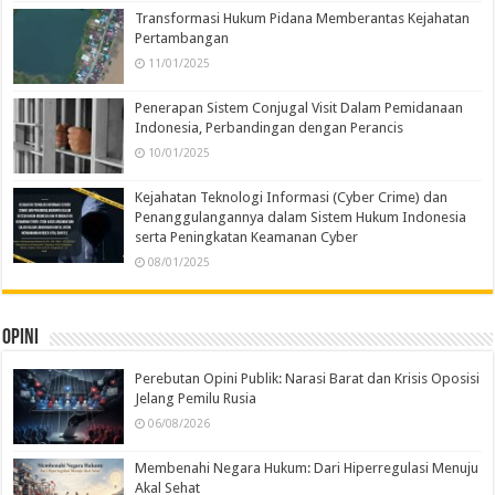
Transformasi Hukum Pidana Memberantas Kejahatan
Pertambangan
11/01/2025
Penerapan Sistem Conjugal Visit Dalam Pemidanaan
Indonesia, Perbandingan dengan Perancis
10/01/2025
Kejahatan Teknologi Informasi (Cyber Crime) dan
Penanggulangannya dalam Sistem Hukum Indonesia
serta Peningkatan Keamanan Cyber
08/01/2025
Opini
Perebutan Opini Publik: Narasi Barat dan Krisis Oposisi
Jelang Pemilu Rusia
06/08/2026
Membenahi Negara Hukum: Dari Hiperregulasi Menuju
Akal Sehat