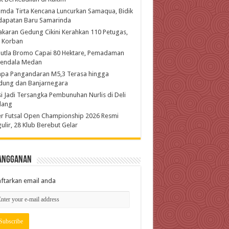
mda Tirta Kencana Luncurkan Samaqua, Bidik
dapatan Baru Samarinda
karan Gedung Cikini Kerahkan 110 Petugas,
l Korban
hutla Bromo Capai 80 Hektare, Pemadaman
kendala Medan
pa Pangandaran M5,3 Terasa hingga
dung dan Banjarnegara
si Jadi Tersangka Pembunuhan Nurlis di Deli
dang
r Futsal Open Championship 2026 Resmi
ulir, 28 Klub Berebut Gelar
angganan
ftarkan email anda