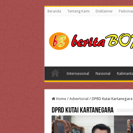
Beranda
Tentang Kami
Disklaimer
Pedoman
Internasional
Nasional
Kalimant
Home
/
Advertorial
/
DPRD Kutai Kartanegara
DPRD Kutai Kartanegara