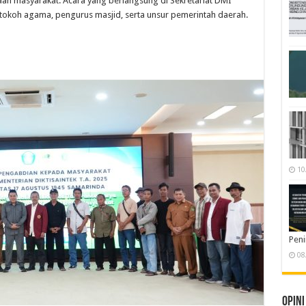
an masyarakat. Acara yang berlangsung di Sekretariat DMI
i tokoh agama, pengurus masjid, serta unsur pemerintah daerah.
10
Pen
08
Opini