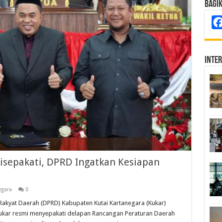
Bagi
Inte
isepakati, DPRD Ingatkan Kesiapan
egara
0
yat Daerah (DPRD) Kabupaten Kutai Kartanegara (Kukar)
kar resmi menyepakati delapan Rancangan Peraturan Daerah