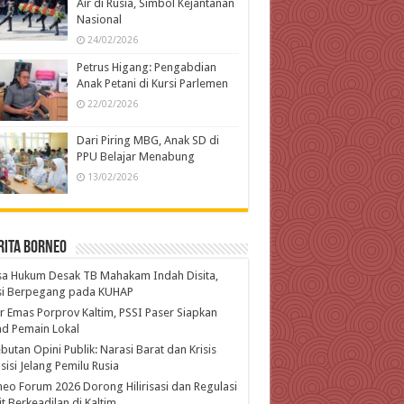
Air di Rusia, Simbol Kejantanan
Nasional
24/02/2026
Petrus Higang: Pengabdian
Anak Petani di Kursi Parlemen
22/02/2026
Dari Piring MBG, Anak SD di
PPU Belajar Menabung
13/02/2026
rita Borneo
a Hukum Desak TB Mahakam Indah Disita,
isi Berpegang pada KUHAP
r Emas Porprov Kaltim, PSSI Paser Siapkan
d Pemain Lokal
butan Opini Publik: Narasi Barat dan Krisis
isi Jelang Pemilu Rusia
eo Forum 2026 Dorong Hilirisasi dan Regulasi
t Berkeadilan di Kaltim