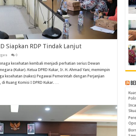
RD Siapkan RDP Tindak Lanjut
egara
0
naga kesehatan kembali menjadi perhatian serius Dewan
anegara (Kukar). Ketua DPRD Kukar, Ir. H. Ahmad Yani, memimpin
ga kesehatan (nakes) Pegawai Pemerintah dengan Perjanjian
, di Ruang Komisi I DPRD Kukar. …
Be
Kuas
Pol
Inca
Skua
Pere
Opos
Born
Sawi