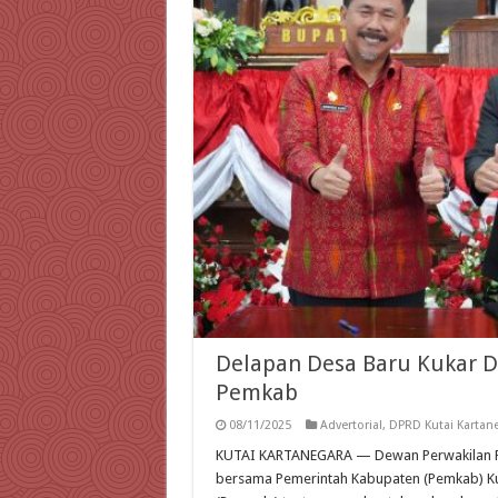
Delapan Desa Baru Kukar D
Pemkab
08/11/2025
Advertorial
,
DPRD Kutai Kartan
KUTAI KARTANEGARA — Dewan Perwakilan Rak
bersama Pemerintah Kabupaten (Pemkab) Ku