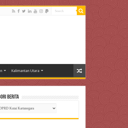
an
Kalimantan Utara
ori Berita
gori
ta