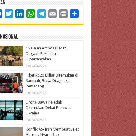
kan
Facebook
Twitter
LinkedIn
WhatsApp
Telegram
Email
Print
Share
rnasional
15 Gajah Amboseli Mati,
Dugaan Pestisida
Dipertanyakan
06/08/2026
Tiket Rp20 Miliar Ditemukan di
Sampah, Biaya Ditagih ke
Pemenang
06/08/2026
Drone Bawa Peledak
Ditemukan Dekat Pesawat
Ukraina
06/08/2026
Konflik AS-Iran Membuat Selat
Hormuz Nyaris Sepi