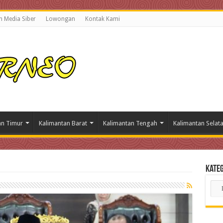
 Media Siber
Lowongan
Kontak Kami
an Timur
Kalimantan Barat
Kalimantan Tengah
Kalimantan Selat
Kateg
Kate
Beri