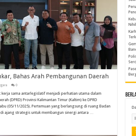
Peru
Pen
Keba
Nihi
Kar
Ter
Gem
Ban
Poli
Ser
Pase
Berg
Kukar, Bahas Arah Pembangunan Daerah
egara
0
ja sama antarlegislatif menjadi perhatian utama dalam
Berl
erah (DPRD) Provinsi Kalimantan Timur (Kaltim) ke DPRD
Rabu (05/11/2025). Pertemuan yang berlangsung di ruang Badan
Da
i ajang strategis untuk membangun sinergi antara …