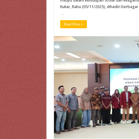
masjid dalam kehidupan sosial dan keagama
Kukar, Rabu (05/11/2025), dihadiri berbaga
…
Read More »