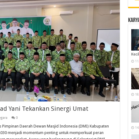
Karya
Keci
11
18
ad Yani Tekankan Sinergi Umat
egara
0
 Pimpinan Daerah Dewan Masjid Indonesia (DMI) Kabupaten
14
5–2030 menjadi momentum penting untuk memperkuat peran