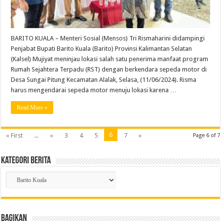
BARITO KUALA – Menteri Sosial (Mensos) Tri Rismaharini didampingi
Penjabat Bupati Barito Kuala (Barito) Provinsi Kalimantan Selatan
(Kalsel) Mujiyat meninjau lokasi salah satu penerima manfaat program
Rumah Sejahtera Terpadu (RST) dengan berkendara sepeda motor di
Desa Sungai Pitung Kecamatan Alalak, Selasa, (11/06/2024). Risma
harus mengendarai sepeda motor menuju lokasi karena …
Read More »
6
« First
...
«
3
4
5
7
»
Page 6 of 7
Kategori Berita
Kategori
Berita
Bagikan