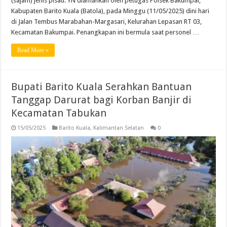
(sajam) jenis pisau. YN diamankan oleh petugas Polsek Bakumpai,
Kabupaten Barito Kuala (Batola), pada Minggu (11/05/2025) dini hari
di Jalan Tembus Marabahan-Margasari, Kelurahan Lepasan RT 03,
Kecamatan Bakumpai. Penangkapan ini bermula saat personel …
Read More »
Bupati Barito Kuala Serahkan Bantuan
Tanggap Darurat bagi Korban Banjir di
Kecamatan Tabukan
15/05/2025
Barito Kuala
,
Kalimantan Selatan
0