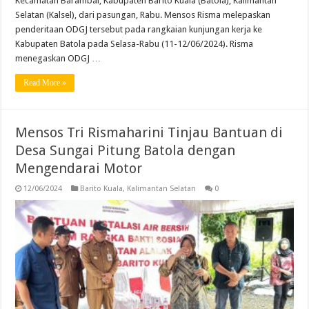
Kecamatan Barambai, Kabupaten Barito Kuala (Batola), Kalimantan
Selatan (Kalsel), dari pasungan, Rabu. Mensos Risma melepaskan
penderitaan ODGJ tersebut pada rangkaian kunjungan kerja ke
Kabupaten Batola pada Selasa-Rabu (11-12/06/2024). Risma
menegaskan ODGJ …
Read More »
Mensos Tri Rismaharini Tinjau Bantuan di
Desa Sungai Pitung Batola dengan
Mengendarai Motor
12/06/2024
Barito Kuala
,
Kalimantan Selatan
0